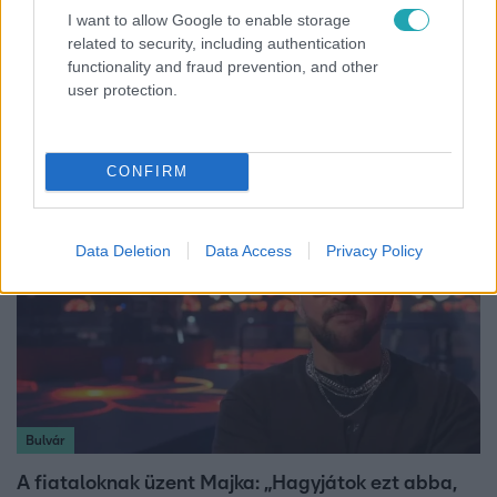
I want to allow Google to enable storage
related to security, including authentication
Bulvár
functionality and fraud prevention, and other
user protection.
"Hatalmas viharban" - így zajlott Hegyi Barbara
és Zorán első randija
CONFIRM
Data Deletion
Data Access
Privacy Policy
Bulvár
A fiataloknak üzent Majka: „Hagyjátok ezt abba,