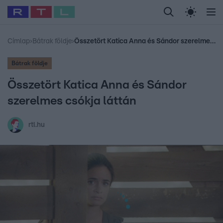
Legfrissebb
RTL Híradó
Fókusz
Sztárhírek
Randi
Celeb vagyok, me
#
Babits Marcella
#
Szellő István
#
Most Wanted
#
Gallusz Niko
Címlap
›
Bátrak földje
›
Összetört Katica Anna és Sándor szerelmes csókja láttán
Bátrak földje
Összetört Katica Anna és Sándor
szerelmes csókja láttán
rtl.hu