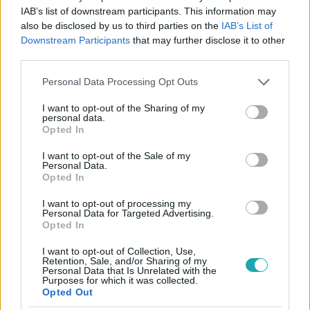
#
BÁTRAK FÖLDJE
#
ADÁSRÉSZLETEK
#
CSÓK
IAB’s list of downstream participants. This information may
also be disclosed by us to third parties on the
IAB’s List of
#
HARAG
#
TITOK
#
BODZA KATICA
Downstream Participants
that may further disclose it to other
#
LITAUSZKY LILLA
#
TORZSA SÁNDOR
third parties.
#
KENDERES CSABA
#
ROKOCZAY ANNA
#
SZÁSZ JÚLIA
Please note that this website/app uses one or more Google
Personal Data Processing Opt Outs
services and may gather and store information including but
#
SOROZAT
#
TELENOVELLA
#
RTL KLUB
#
RTL
not limited to your visit or usage behaviour. You may click to
I want to opt-out of the Sharing of my
personal data.
grant or deny consent to Google and its third-party tags to
Opted In
use your data for below specified purposes in below Google
consent section.
I want to opt-out of the Sale of my
Personal Data.
Opted In
I want to opt-out of processing my
Personal Data for Targeted Advertising.
Népszerű
Opted In
I want to opt-out of Collection, Use,
Retention, Sale, and/or Sharing of my
Personal Data that Is Unrelated with the
Purposes for which it was collected.
Opted Out