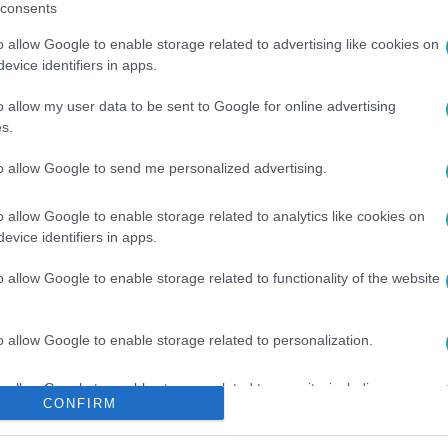
consents
o allow Google to enable storage related to advertising like cookies on
evice identifiers in apps.
o allow my user data to be sent to Google for online advertising
s.
to allow Google to send me personalized advertising.
o allow Google to enable storage related to analytics like cookies on
#
RTL
#
RTL KLUB
#
TERV
#
ÖTLET
#
HIÚSÁG
evice identifiers in apps.
o allow Google to enable storage related to functionality of the website
o allow Google to enable storage related to personalization.
o allow Google to enable storage related to security, including
CONFIRM
cation functionality and fraud prevention, and other user protection.