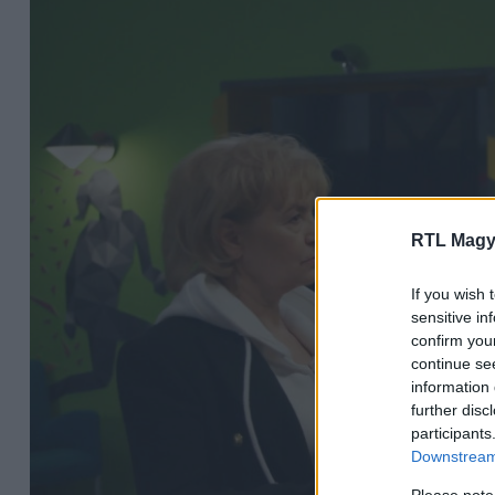
RTL Magy
If you wish 
sensitive in
confirm you
continue se
information 
further disc
participants
Downstream 
Please note