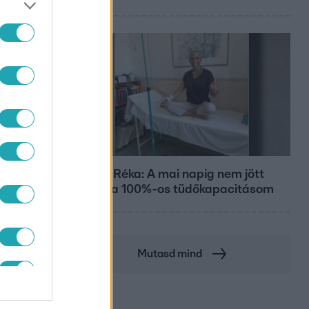
Bulvár
Rubint Réka: A mai napig nem jött
vissza a 100%-os tüdőkapacitásom
Mutasd mind