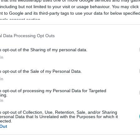
including but not limited to your visit or usage behaviour. You may click 
 to Google and its third-party tags to use your data for below specifi
ogle consent section.
l Data Processing Opt Outs
Link másolása
o opt-out of the Sharing of my personal data.
In
en nem ismer határokat: mivel nem akar
o opt-out of the Sale of my Personal Data.
ületes tervet eszel ki…
In
to opt-out of processing my Personal Data for Targeted
ing.
In
z
RTL+-on
!
o opt-out of Collection, Use, Retention, Sale, and/or Sharing
ersonal Data that Is Unrelated with the Purposes for which it
lected.
Out
között legyen a Google-találatokban!