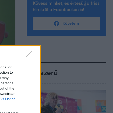
Kövess minket, és értesülj a friss
hírekről a Facebookon is!
Követem
sonal or
Népszerű
ection to
ou may
 personal
out of the
 downstream
B’s List of
er and store