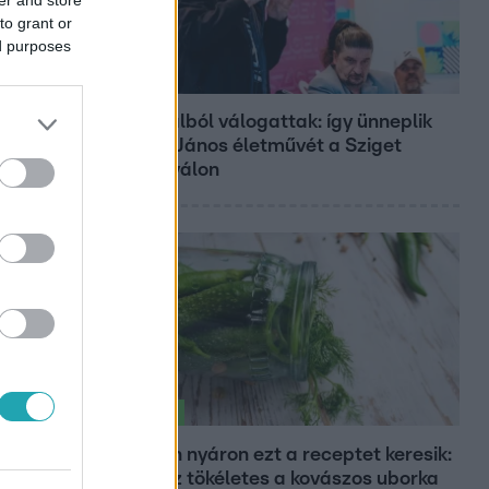
to grant or
ed purposes
Belföld
800 dalból válogattak: így ünneplik
Bródy János életművét a Sziget
Fesztiválon
Életmód
Minden nyáron ezt a receptet keresik:
így lesz tökéletes a kovászos uborka