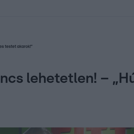
kolett
#
Időjárás
#
RTL műsor
#
Víz
#
Magyar Péter
#
Csillagjeg
s testet akarok!”
ncs lehetetlen! – „H