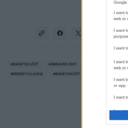
Google 
I want t
web or d
I want t
purpose
I want 
I want t
#
BARÁTOK KÖZT
#
ÁBRAHÁM EDIT
#
ADÁSRÉSZLETEK
web or d
#
BERÉNYI CLAUDIA
#
BARÁTOKKÖZT
I want t
or app.
I want t
I want t
authenti