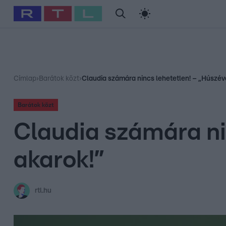
#
Babits Marcella
#
Szellő István
#
Most Wanted
#
Gallusz Ni
Címlap
›
Barátok közt
›
Claudia számára nincs lehetetlen! – „Húszéve
Barátok közt
Claudia számára ni
akarok!”
rtl.hu