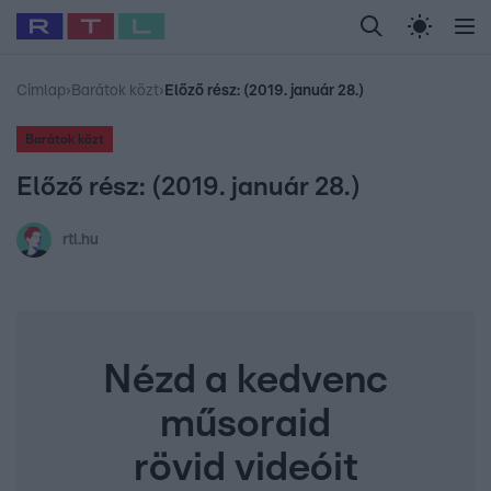
Legfrissebb
RTL Híradó
Fókusz
Sztárhírek
Randi
Celeb vagyok, me
#
Babits Marcella
#
Szellő István
#
Most Wanted
#
Gallusz Niko
Címlap
›
Barátok közt
›
Előző rész: (2019. január 28.)
Barátok közt
Előző rész: (2019. január 28.)
rtl.hu
Nézd a kedvenc
műsoraid
rövid videóit