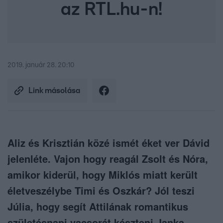
az RTL.hu-n!
2019. január 28. 20:10
Link másolása
Aliz és Krisztián közé ismét éket ver Dávid
jelenléte. Vajon hogy reagál Zsolt és Nóra,
amikor kiderül, hogy Miklós miatt került
életveszélybe Timi és Oszkár? Jól teszi
Júlia, hogy segít Attilának romantikus
születésnapi vacsorát készteni Janka