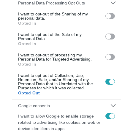
Please note that this website/app uses one or more Google
Personal Data Processing Opt Outs
services and may gather and store information including but
not limited to your visit or usage behaviour. You may click to
I want to opt-out of the Sharing of my
personal data.
grant or deny consent to Google and its third-party tags to
Opted In
Népszerű
use your data for below specified purposes in below Google
consent section.
I want to opt-out of the Sale of my
Personal Data.
Opted In
6:12
I want to opt-out of processing my
Personal Data for Targeted Advertising.
Opted In
I want to opt-out of Collection, Use,
Retention, Sale, and/or Sharing of my
Personal Data that Is Unrelated with the
Purposes for which it was collected.
Opted Out
Google consents
Reggeli
I want to allow Google to enable storage
related to advertising like cookies on web or
Átvonul a hidegfront az országon – így alakul a
device identifiers in apps.
hőmérséklet a hét második felében