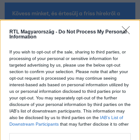
Kövess minket, és értesülj a friss hírekről a
Facebookon is!
RTL Magyarország -
Do Not Process My Personal
Information
Követem
If you wish to opt-out of the sale, sharing to third parties, or
processing of your personal or sensitive information for
targeted advertising by us, please use the below opt-out
section to confirm your selection. Please note that after your
opt-out request is processed you may continue seeing
#
BARÁTOK KÖZT
#
FEKETE ALIZ
#
BARTHA KRISZTIÁN
interest-based ads based on personal information utilized by
us or personal information disclosed to third parties prior to
#
BARTHA ZSOLT
#
BALOGH NÓRA
#
BERÉNYI MIKLÓS
your opt-out. You may separately opt-out of the further
#
BERÉNYI TIMI
#
SZILÁGYI OSZKÁR
#
BERÉNYI JÚLIA
disclosure of your personal information by third parties on the
IAB’s list of downstream participants. This information may
#
BERÉNYI ATTILA
#
SOROZAT
#
RTL KLUB
#
RTL
also be disclosed by us to third parties on the
IAB’s List of
Downstream Participants
that may further disclose it to other
third parties.