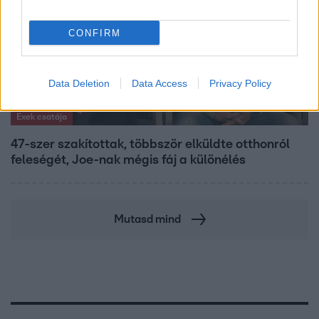
CONFIRM
Data Deletion
Data Access
Privacy Policy
Exek csatája
47-szer szakítottak, többször elküldte otthonról
feleségét, Joe-nak mégis fáj a különélés
Mutasd mind