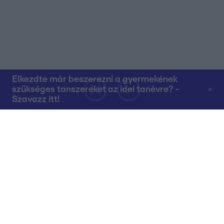
Elkezdte már beszerezni a gyermekének
szükséges tanszereket az idei tanévre? -
Szavazz itt!
Rólunk