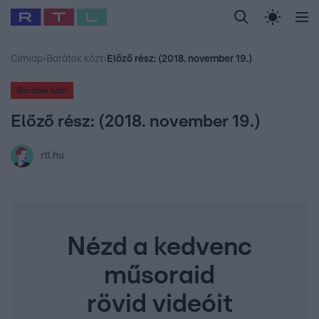
Legfrissebb
RTL Híradó
Fókusz
Sztárhírek
Randi
Celeb vagyok, me
#
Babits Marcella
#
Szellő István
#
Most Wanted
#
Gallusz Niko
Címlap
›
Barátok közt
›
Előző rész: (2018. november 19.)
Barátok közt
Előző rész: (2018. november 19.)
rtl.hu
Nézd a kedvenc
műsoraid
rövid videóit