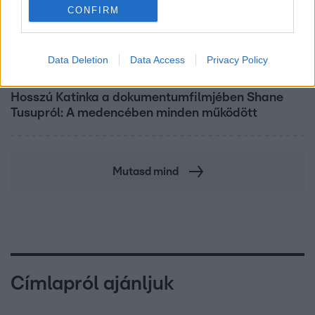
CONFIRM
Data Deletion
Data Access
Privacy Policy
Kultúra
Hosszú Katinka a dokumentumfilmjében Shane
Tusupról: A medencében minden működött
Mutasd mind
Címlapról ajánljuk