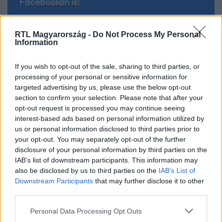
Facebookon is!
Követem
RTL Magyarország -
Do Not Process My Personal
Information
If you wish to opt-out of the sale, sharing to third parties, or
processing of your personal or sensitive information for
targeted advertising by us, please use the below opt-out
#
BARÁTOK KÖZT
#
BALOGH NÓRA
#
ILLÉS PÉTER
section to confirm your selection. Please note that after your
opt-out request is processed you may continue seeing
#
HARMATH GERGŐ
#
HARMATH SZONJA
interest-based ads based on personal information utilized by
us or personal information disclosed to third parties prior to
#
BERÉNYI TIMI
#
BERÉNYI MIKLÓS
#
SOROZAT
your opt-out. You may separately opt-out of the further
#
RTL
#
RTL KLUB
disclosure of your personal information by third parties on the
IAB’s list of downstream participants. This information may
also be disclosed by us to third parties on the
IAB’s List of
Downstream Participants
that may further disclose it to other
third parties.
Please note that this website/app uses one or more Google
Personal Data Processing Opt Outs
services and may gather and store information including but