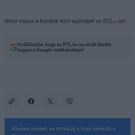
Nézd vissza a Barátok közt epizódjait az
RTL+-on
!
Itt állítsd be, hogy az RTL.hu az elsők között
legyen a Google-találatokban!
Kövess minket, és értesülj a friss hírekről a