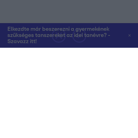
Elkezdte már beszerezni a gyermekének
szükséges tanszereket az idei tanévre? -
Szavazz itt!
Rólunk
Teljes adások az RTL+-on
Műsorújság