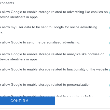
consents
o allow Google to enable storage related to advertising like cookies on
evice identifiers in apps.
o allow my user data to be sent to Google for online advertising
s.
to allow Google to send me personalized advertising.
o allow Google to enable storage related to analytics like cookies on
JÓ
#
SZÍNÉSZ
#
NAGY ALEXANDRA
#
VÁRKONYI ANDRÁS
evice identifiers in apps.
ZS
#
ARADI BALÁZS
#
TIHANYI TÓTH CSABA
#
SOROZAT
o allow Google to enable storage related to functionality of the website
o allow Google to enable storage related to personalization.
o allow Google to enable storage related to security, including
CONFIRM
cation functionality and fraud prevention, and other user protection.