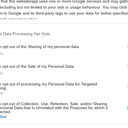
 that this website/app uses one or more Google services and may gath
including but not limited to your visit or usage behaviour. You may click 
 to Google and its third-party tags to use your data for below specifi
Link másolása
ogle consent section.
l Data Processing Opt Outs
isztián életében: gyönyörű környezetben,
o opt-out of the Sharing of my personal data.
In
tó igent. Ahogy a sorozatban is láthatták a
 hangulatban telt a forgatás. A színészek
o opt-out of the Sale of my Personal Data.
In
y percre elképzelték a saját esküvőjüket.
to opt-out of processing my Personal Data for Targeted
ing.
In
z
RTL+-on
!
o opt-out of Collection, Use, Retention, Sale, and/or Sharing
ersonal Data that Is Unrelated with the Purposes for which it
lected.
Out
között legyen a Google-találatokban!