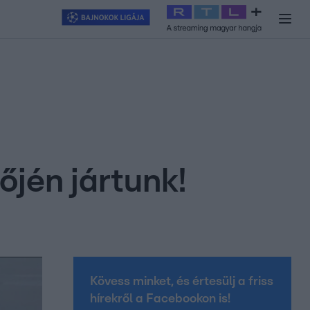
y
#
RTL+
#
Exek csatája 2026
#
Celeb vagyok, ments ki innen
#
H
őjén jártunk!
Kövess minket, és értesülj a friss
hírekről a Facebookon is!