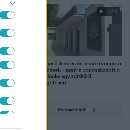
2:56
Híradó
Költségcsökkentés és kieső támogató
szerződések - ezekre panaszkodott a
Fradi elnöke egy zártkörű
beszélgetésen
Mutasd mind