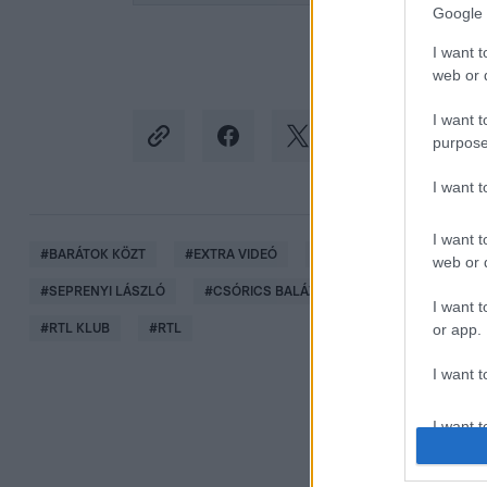
Google 
I want t
web or d
I want t
purpose
I want 
I want t
#
BARÁTOK KÖZT
#
EXTRA VIDEÓ
#
ÁLOMESKÜVŐ
#
HA
web or d
#
SEPRENYI LÁSZLÓ
#
CSÓRICS BALÁZS
#
KISS PÉTER BALÁ
I want t
or app.
#
RTL KLUB
#
RTL
I want t
I want t
authenti