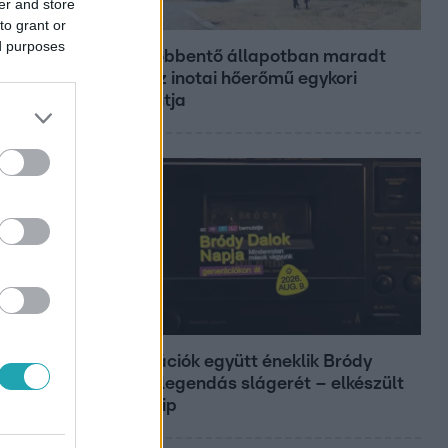
er and store
Fókusz
to grant or
ed purposes
Megdöbbentő állapotban maradt
meg az inotai hőerőmű egykori
központja
Belföld
Generációk együtt éneklik Bródy
János legendás slágerét – elkészült
az új klip