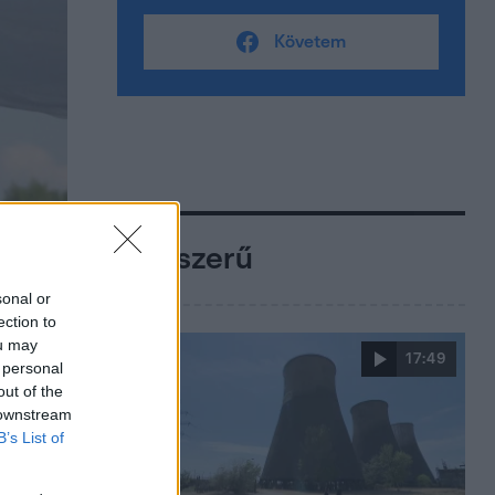
Követem
Népszerű
sonal or
ection to
ou may
17:49
 personal
out of the
 downstream
B’s List of