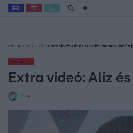
#
Babits Marcella
#
Szellő István
#
Most Wanted
#
Gallusz Ni
Címlap
›
Barátok közt
›
Extra videó: Aliz és Krisztián álomesküvőjén j
Barátok közt
Extra videó: Aliz é
rtl.hu