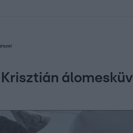
kolett
#
Időjárás
#
RTL műsor
#
Víz
#
Magyar Péter
#
Csillagjeg
ártunk!
s Krisztián álomesküv