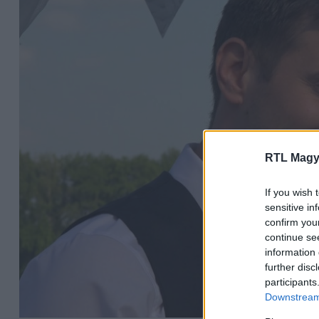
RTL Magy
If you wish 
sensitive in
confirm you
continue se
information 
further disc
participants
Downstream 