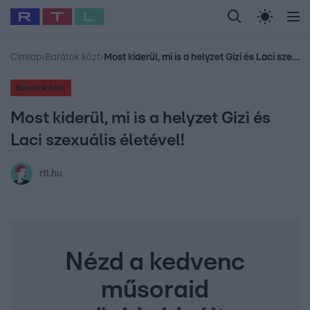
Legfrissebb
RTL Híradó
Fókusz
Sztárhírek
Randi
Celeb vagyok, me
#
Babits Marcella
#
Szellő István
#
Most Wanted
#
Gallusz Niko
Címlap
›
Barátok közt
›
Most kiderül, mi is a helyzet Gizi és Laci szexuális életével!
Barátok közt
Most kiderül, mi is a helyzet Gizi és
Laci szexuális életével!
rtl.hu
Nézd a kedvenc
műsoraid