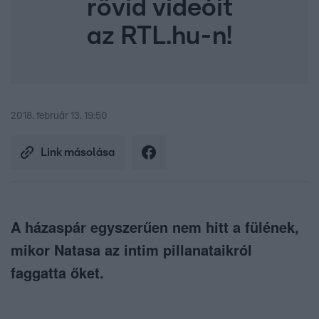
rövid videóit
az RTL.hu-n!
2018. február 13. 19:50
Link másolása
A házaspár egyszerűen nem hitt a fülének,
mikor Natasa az intim pillanataikról
faggatta őket.