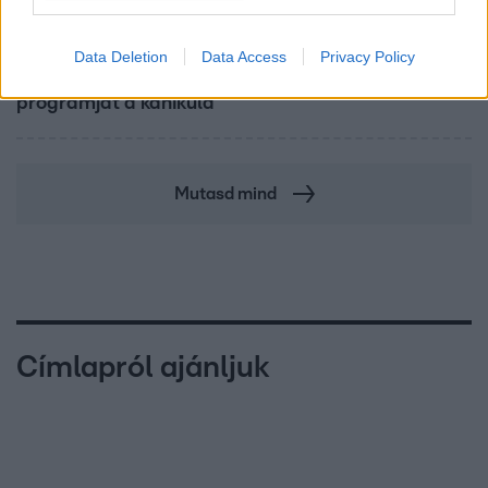
Fókusz
Data Deletion
Data Access
Privacy Policy
Átírta a Magyarországra érkező turisták
programját a kánikula
Mutasd mind
Címlapról ajánljuk