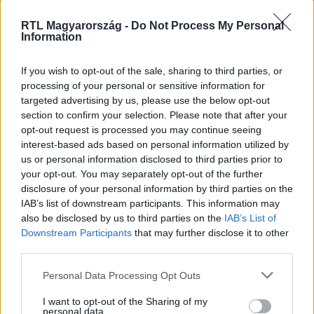
Követem
RTL Magyarország -
Do Not Process My Personal
Information
If you wish to opt-out of the sale, sharing to third parties, or
processing of your personal or sensitive information for
targeted advertising by us, please use the below opt-out
#
BARÁTOK KÖZT
#
NOVÁK LACI
#
NOVÁK GIZI
section to confirm your selection. Please note that after your
opt-out request is processed you may continue seeing
#
PÁRTERÁPIA
#
SZEX
#
KŐVÁRI NATASA
interest-based ads based on personal information utilized by
us or personal information disclosed to third parties prior to
#
SOROZAT
#
RTL
#
RTL KLUB
your opt-out. You may separately opt-out of the further
disclosure of your personal information by third parties on the
IAB’s list of downstream participants. This information may
also be disclosed by us to third parties on the
IAB’s List of
Downstream Participants
that may further disclose it to other
third parties.
Please note that this website/app uses one or more Google
Personal Data Processing Opt Outs
Népszerű
services and may gather and store information including but
not limited to your visit or usage behaviour. You may click to
I want to opt-out of the Sharing of my
personal data.