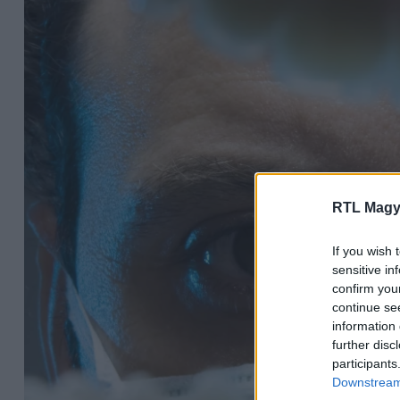
RTL Magy
If you wish 
sensitive in
confirm you
continue se
information 
further disc
participants
Downstream 