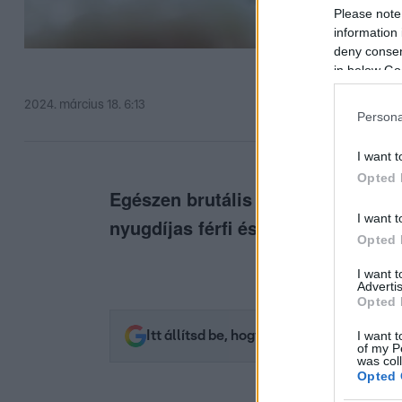
Please note
information 
deny consent
in below Go
2024. március 18. 6:13
Persona
I want t
Opted 
Egészen brutális fogászati horror 
I want t
nyugdíjas férfi és annak női tanít
Opted 
I want 
Advertis
Opted 
I want t
Itt állítsd be, hogy az RTL.hu az elsők 
of my P
was col
Opted 