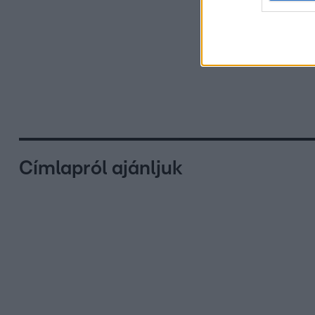
Címlapról ajánljuk