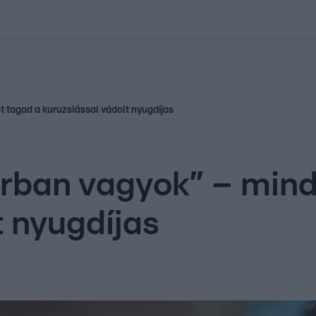
kolett
#
Időjárás
#
RTL műsor
#
Víz
#
Magyar Péter
#
Csillagjeg
t tagad a kuruzslással vádolt nyugdíjas
sírban vagyok” – min
t nyugdíjas