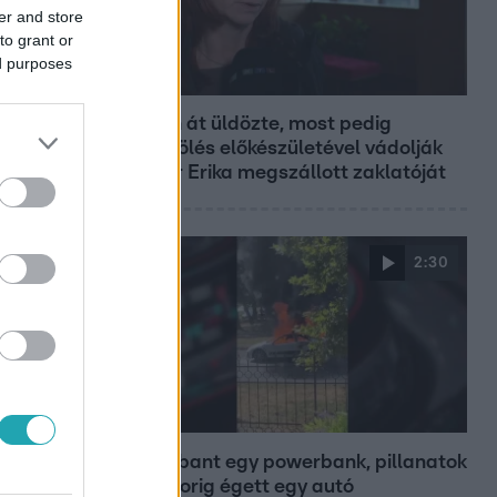
er and store
to grant or
ed purposes
Híradó
Éveken át üldözte, most pedig
emberölés előkészületével vádolják
Renner Erika megszállott zaklatóját
2:30
Híradó
Felrobbant egy powerbank, pillanatok
alatt porig égett egy autó