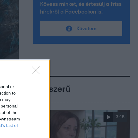
Kövess minket, és értesülj a friss
hírekről a Facebookon is!
Követem
sonal or
Népszerű
ection to
ou may
 personal
out of the
3:15
 downstream
B’s List of