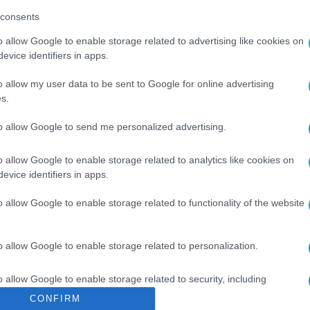
consents
o allow Google to enable storage related to advertising like cookies on
evice identifiers in apps.
o allow my user data to be sent to Google for online advertising
s.
to allow Google to send me personalized advertising.
ELENTÉS
o allow Google to enable storage related to analytics like cookies on
evice identifiers in apps.
o allow Google to enable storage related to functionality of the website
o allow Google to enable storage related to personalization.
o allow Google to enable storage related to security, including
cation functionality and fraud prevention, and other user protection.
CONFIRM