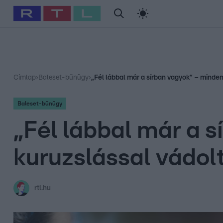
#
Babits Marcella
#
Szellő István
#
Most Wanted
#
Gallusz Ni
Címlap
›
Baleset-bűnügy
›
„Fél lábbal már a sírban vagyok” – minden
Baleset-bűnügy
„Fél lábbal már a 
kuruzslással vádol
rtl.hu