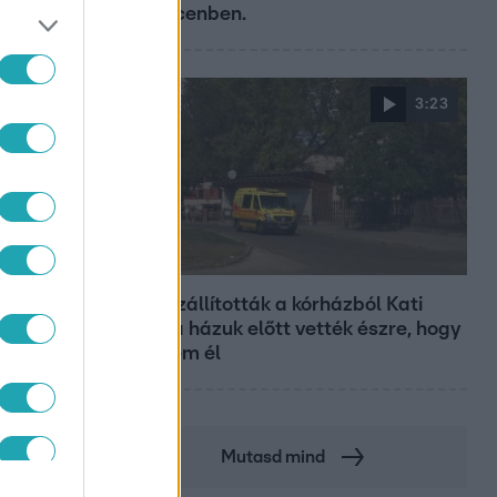
Debrecenben.
3:23
Fókusz
Hazaszállították a kórházból Kati
nénit, a házuk előtt vették észre, hogy
már nem él
Mutasd mind