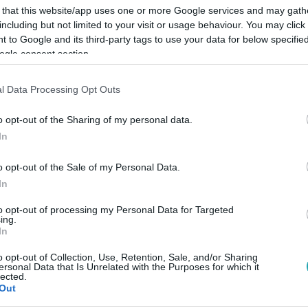
 that this website/app uses one or more Google services and may gath
including but not limited to your visit or usage behaviour. You may click 
 to Google and its third-party tags to use your data for below specifi
ogle consent section.
Link másolása
l Data Processing Opt Outs
o opt-out of the Sharing of my personal data.
In
főszereplője lett egy anya, a gyermeke, egy
o opt-out of the Sale of my Personal Data.
ványa.
In
to opt-out of processing my Personal Data for Targeted
ing.
In
o opt-out of Collection, Use, Retention, Sale, and/or Sharing
között legyen a Google-találatokban!
ersonal Data that Is Unrelated with the Purposes for which it
lected.
Out