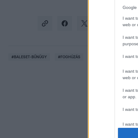
Google 
I want t
web or d
I want t
purpose
I want 
#
BALESET-BŰNÜGY
#
FOGHÚZÁS
#
KURUZSLÁS
#
FELJ
I want t
web or d
I want t
or app.
I want t
I want t
authenti