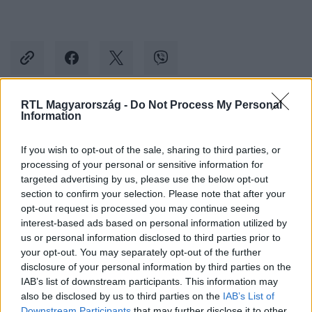
RTL Magyarország -
Do Not Process My Personal
Information
Kövess minket, és értesülj a friss hírekről a
Facebookon is!
If you wish to opt-out of the sale, sharing to third parties, or
processing of your personal or sensitive information for
Követem
targeted advertising by us, please use the below opt-out
section to confirm your selection. Please note that after your
opt-out request is processed you may continue seeing
interest-based ads based on personal information utilized by
us or personal information disclosed to third parties prior to
your opt-out. You may separately opt-out of the further
disclosure of your personal information by third parties on the
#
BALESET-BŰNÜGY
#
MEDVE
#
MEDVETÁMADÁS
IAB’s list of downstream participants. This information may
#
HARAPÁS
#
KARMOLÁS
#
LIPÓTSZENTMIKLÓS
also be disclosed by us to third parties on the
IAB’s List of
Downstream Participants
that may further disclose it to other