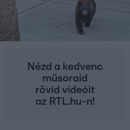
Nézd a kedvenc
műsoraid
rövid videóit
az RTL.hu-n!