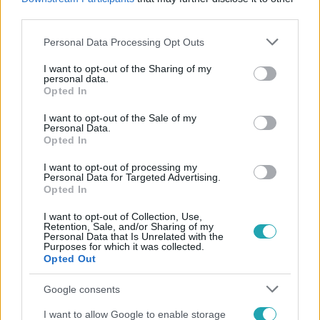
#
FELVIDÉK
#
BELVÁROS
third parties.
Please note that this website/app uses one or more Google
Personal Data Processing Opt Outs
services and may gather and store information including but
not limited to your visit or usage behaviour. You may click to
I want to opt-out of the Sharing of my
personal data.
grant or deny consent to Google and its third-party tags to
Opted In
use your data for below specified purposes in below Google
consent section.
I want to opt-out of the Sale of my
Personal Data.
Népszerű
Opted In
I want to opt-out of processing my
Personal Data for Targeted Advertising.
Opted In
I want to opt-out of Collection, Use,
Retention, Sale, and/or Sharing of my
Personal Data that Is Unrelated with the
Purposes for which it was collected.
Opted Out
Google consents
I want to allow Google to enable storage