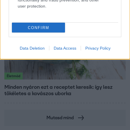
functionality and fraud prevention, and other
user protection.
CONFIRM
Data Deletion
Data Access
Privacy Policy
Életmód
Minden nyáron ezt a receptet keresik: így lesz
tökéletes a kovászos uborka
Mutasd mind