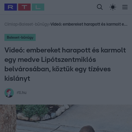
Legfrissebb
RTL Híradó
Fókusz
Sztárhírek
Randi
Celeb vagyok, me
#
Babits Marcella
#
Szellő István
#
Most Wanted
#
Gallusz Niko
Címlap
›
Baleset-bűnügy
›
Videó: embereket harapott és karmolt egy medve Lipótszentmiklós belvárosában, köztük egy tízéves kislányt
Baleset-bűnügy
Videó: embereket harapott és karmolt
egy medve Lipótszentmiklós
belvárosában, köztük egy tízéves
kislányt
rtl.hu