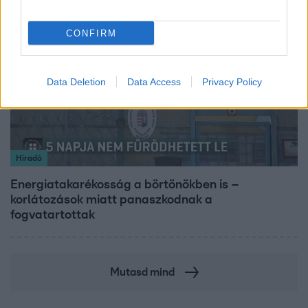
2:46
CONFIRM
Data Deletion
Data Access
Privacy Policy
Híradó
Energiatakarékosság a börtönökben is –
korlátozások miatt panaszkodnak a
fogvatartottak
Mutasd mind