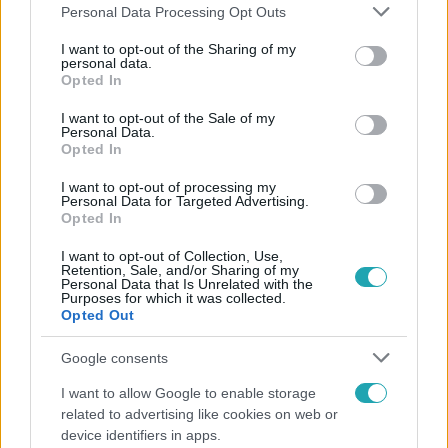
Please note that this website/app uses one or more Google
Personal Data Processing Opt Outs
services and may gather and store information including but
not limited to your visit or usage behaviour. You may click to
I want to opt-out of the Sharing of my
personal data.
grant or deny consent to Google and its third-party tags to
Opted In
use your data for below specified purposes in below Google
consent section.
I want to opt-out of the Sale of my
Personal Data.
Népszerű
Opted In
I want to opt-out of processing my
Personal Data for Targeted Advertising.
Opted In
I want to opt-out of Collection, Use,
Retention, Sale, and/or Sharing of my
Personal Data that Is Unrelated with the
Purposes for which it was collected.
Opted Out
Google consents
I want to allow Google to enable storage
related to advertising like cookies on web or
device identifiers in apps.
Életmód