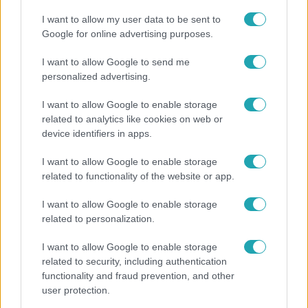
I want to allow my user data to be sent to
Ezt sokan nem tudják: Ennyibe kerül valójában, ha
Google for online advertising purposes.
egész nap megy a klíma
I want to allow Google to send me
personalized advertising.
I want to allow Google to enable storage
related to analytics like cookies on web or
device identifiers in apps.
I want to allow Google to enable storage
related to functionality of the website or app.
I want to allow Google to enable storage
related to personalization.
Időjárás
I want to allow Google to enable storage
Tovább erősödik az El Niño – fokozhatja a hazai
related to security, including authentication
hőséget és aszályt?
functionality and fraud prevention, and other
user protection.