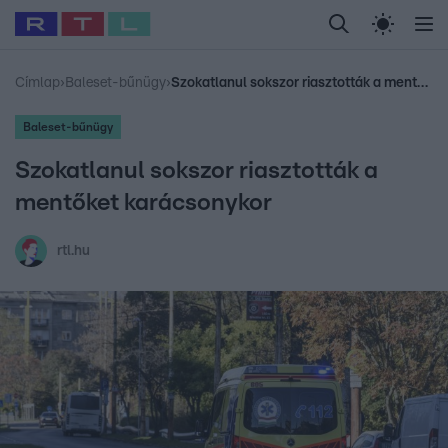
Legfrissebb
RTL Híradó
Fókusz
Sztárhírek
Randi
Celeb vagyok, me
#
Babits Marcella
#
Szellő István
#
Most Wanted
#
Gallusz Niko
Címlap
›
Baleset-bűnügy
›
Szokatlanul sokszor riasztották a mentőket karácsonykor
Baleset-bűnügy
Szokatlanul sokszor riasztották a
mentőket karácsonykor
rtl.hu