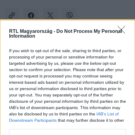
RTL Magyarország -
Do Not Process My Personal
Information
Kövess minket, és értesülj a friss hírekről a
Facebookon is!
If you wish to opt-out of the sale, sharing to third parties, or
processing of your personal or sensitive information for
targeted advertising by us, please use the below opt-out
Követem
section to confirm your selection. Please note that after your
opt-out request is processed you may continue seeing
interest-based ads based on personal information utilized by
us or personal information disclosed to third parties prior to
your opt-out. You may separately opt-out of the further
disclosure of your personal information by third parties on the
IAB’s list of downstream participants. This information may
#
BALESET-BŰNÜGY
#
MENTŐK
also be disclosed by us to third parties on the
IAB’s List of
#
KATASZTRÓFAVÉDELEM
#
TŰZOLTÓK
#
KARÁCSONY
Downstream Participants
that may further disclose it to other
third parties.
#
STATISZTIKA
#
RIASZTÁS