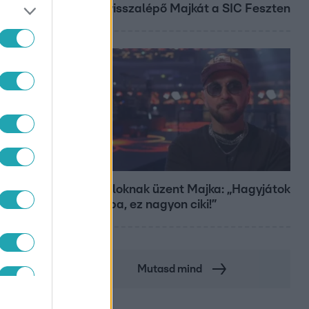
miatt visszalépő Majkát a SIC Feszten
Bulvár
A fiataloknak üzent Majka: „Hagyjátok
ezt abba, ez nagyon ciki!”
Mutasd mind