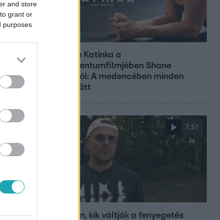
er and store
to grant or
ed purposes
Kultúra
Hosszú Katinka a
dokumentumfilmjében Shane
Tusupról: A medencében minden
működött
7:51
Fókusz
Megvan, kik váltják a fenyegetés