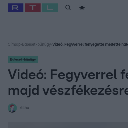
#
Babits Marcella
#
Szellő István
#
Most Wanted
#
Gallusz Ni
Címlap
›
Baleset-bűnügy
›
Videó: Fegyverrel fenyegette mellette hal
Baleset-bűnügy
Videó: Fegyverrel f
majd vészfékezésre
rtl.hu