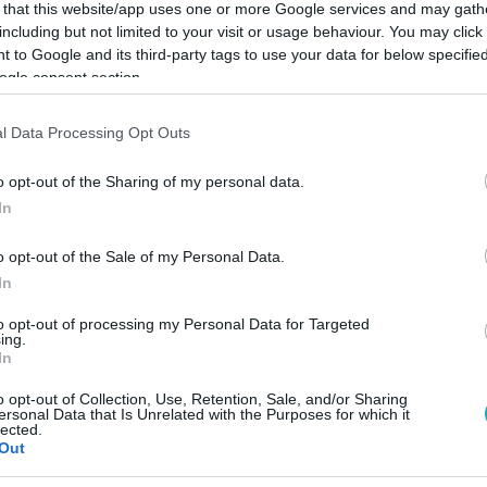
 that this website/app uses one or more Google services and may gath
including but not limited to your visit or usage behaviour. You may click 
 to Google and its third-party tags to use your data for below specifi
ogle consent section.
Link másolása
l Data Processing Opt Outs
o opt-out of the Sharing of my personal data.
In
edett.
o opt-out of the Sale of my Personal Data.
In
to opt-out of processing my Personal Data for Targeted
ing.
In
között legyen a Google-találatokban!
o opt-out of Collection, Use, Retention, Sale, and/or Sharing
ersonal Data that Is Unrelated with the Purposes for which it
lected.
Out