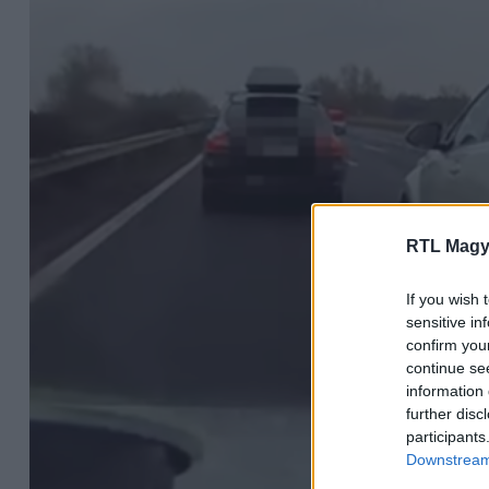
RTL Magy
If you wish 
sensitive in
confirm you
continue se
information 
further disc
participants
Downstream 