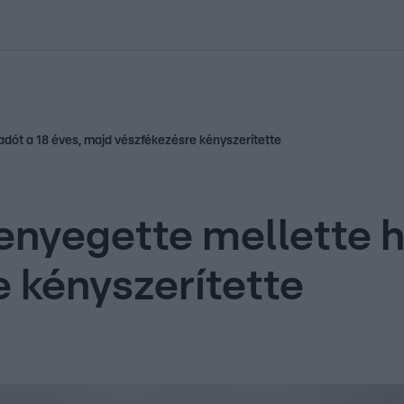
kolett
#
Időjárás
#
RTL műsor
#
Víz
#
Magyar Péter
#
Csillagjeg
adót a 18 éves, majd vészfékezésre kényszerítette
enyegette mellette h
 kényszerítette