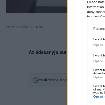
Please note
information 
deny consent
in below Go
2023. december 19. 10:05
Persona
I want t
Opted 
Az édesanyja autójával gengszterk
I want t
Opted 
I want 
Advertis
Opted 
Itt állítsd be, hogy az RTL.hu az elsők 
I want t
of my P
was col
Opted 