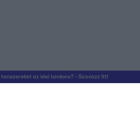
nszereket az idei tanévre? - Szavazz itt!
Kapcsolat
RTL Group Beszál