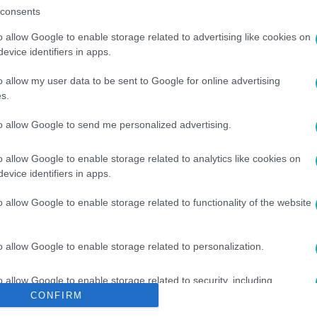
consents
o allow Google to enable storage related to advertising like cookies on
evice identifiers in apps.
o allow my user data to be sent to Google for online advertising
s.
#
ELŐZÉS
#
ÜGYÉSZSÉG
to allow Google to send me personalized advertising.
o allow Google to enable storage related to analytics like cookies on
evice identifiers in apps.
o allow Google to enable storage related to functionality of the website
o allow Google to enable storage related to personalization.
o allow Google to enable storage related to security, including
cation functionality and fraud prevention, and other user protection.
CONFIRM