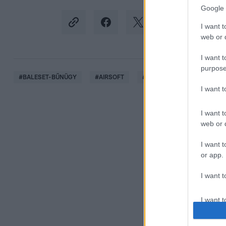
Google 
I want t
web or d
I want t
purpose
#
BALESET-BŰNÜGY
#
AIRSOFT
#
FEGYVER
#
AUTÓ
I want 
I want t
web or d
I want t
or app.
I want t
I want t
authenti