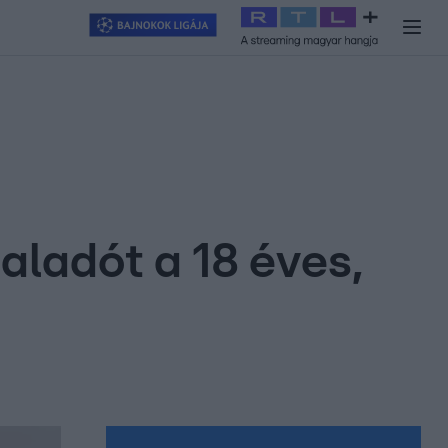
y
#
RTL+
#
Exek csatája 2026
#
Celeb vagyok, ments ki innen
#
H
aladót a 18 éves,