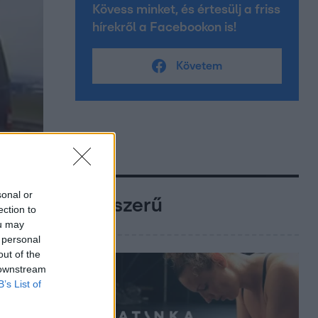
Kövess minket, és értesülj a friss
hírekről a Facebookon is!
Követem
sonal or
Népszerű
ection to
ou may
 personal
out of the
 downstream
B’s List of