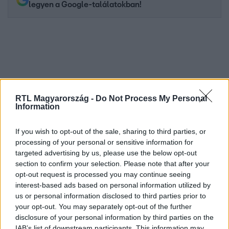
legyen a Google-találatokban!
RTL Magyarország -
Do Not Process My Personal
Information
If you wish to opt-out of the sale, sharing to third parties, or
Kövess minket, és értesülj a friss hírekről a
processing of your personal or sensitive information for
Facebookon is!
targeted advertising by us, please use the below opt-out
section to confirm your selection. Please note that after your
opt-out request is processed you may continue seeing
Követem
interest-based ads based on personal information utilized by
us or personal information disclosed to third parties prior to
your opt-out. You may separately opt-out of the further
disclosure of your personal information by third parties on the
IAB’s list of downstream participants. This information may