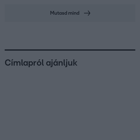
Mutasd mind
Címlapról ajánljuk