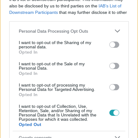
also be disclosed by us to third parties on the
IAB’s List of
#
BALESET-BŰNÜGY
#
GRAFFITI
#
KUTYA
Downstream Participants
that may further disclose it to other
third parties.
#
EMLÉKEZÉS
#
RÁKOSRENDEZŐ
#
VONAT
Please note that this website/app uses one or more Google
Personal Data Processing Opt Outs
services and may gather and store information including but
not limited to your visit or usage behaviour. You may click to
I want to opt-out of the Sharing of my
personal data.
grant or deny consent to Google and its third-party tags to
Opted In
use your data for below specified purposes in below Google
consent section.
I want to opt-out of the Sale of my
Personal Data.
Opted In
Népszerű
I want to opt-out of processing my
Personal Data for Targeted Advertising.
Opted In
3:14
I want to opt-out of Collection, Use,
Retention, Sale, and/or Sharing of my
Personal Data that Is Unrelated with the
Purposes for which it was collected.
Opted Out
Google consents