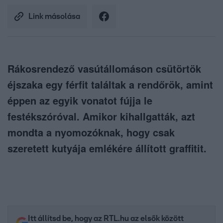
Link másolása
Rákosrendező vasútállomáson csütörtök
éjszaka egy férfit találtak a rendőrök, amint
éppen az egyik vonatot fújja le
festékszóróval. Amikor kihallgatták, azt
mondta a nyomozóknak, hogy csak
szeretett kutyája emlékére állított graffitit.
Itt állítsd be, hogy az RTL.hu az elsők között