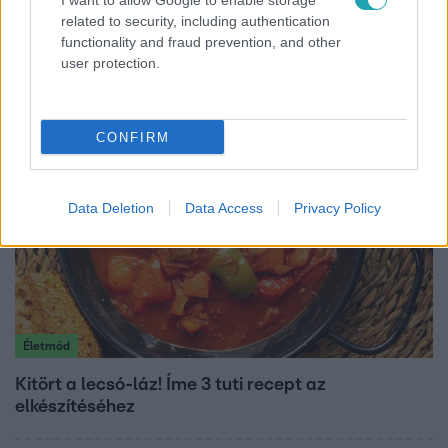
I want to allow Google to enable storage
Reggeli
related to security, including authentication
functionality and fraud prevention, and other
Öt gyereket neveltek fel közösen – szinte sosem
user protection.
mutatja meg férjét Ungár Anikó
CONFIRM
Data Deletion
Data Access
Privacy Policy
Életmód
Kitört a lecsó-láz! Íme 3 tuti recept az
elkészítéséhez