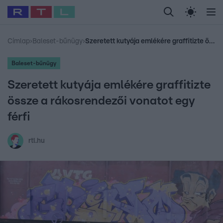
Legfrissebb
RTL Híradó
Fókusz
Sztárhírek
Randi
Celeb vagyok, me
#
Babits Marcella
#
Szellő István
#
Most Wanted
#
Gallusz Niko
Címlap
›
Baleset-bűnügy
›
Szeretett kutyája emlékére graffitizte össze a rákosrendezői vonatot egy férfi
Baleset-bűnügy
Szeretett kutyája emlékére graffitizte
össze a rákosrendezői vonatot egy
férfi
rtl.hu