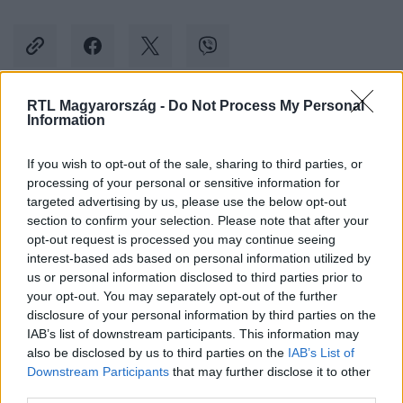
RTL Magyarország -
Do Not Process My Personal
Information
Kövess minket, és értesülj a friss hírekről a
Facebookon is!
If you wish to opt-out of the sale, sharing to third parties, or
processing of your personal or sensitive information for
Követem
targeted advertising by us, please use the below opt-out
section to confirm your selection. Please note that after your
opt-out request is processed you may continue seeing
interest-based ads based on personal information utilized by
us or personal information disclosed to third parties prior to
your opt-out. You may separately opt-out of the further
disclosure of your personal information by third parties on the
#
BALESET-BŰNÜGY
#
EMBRIÓ
#
BEÜLTETÉS
IAB’s list of downstream participants. This information may
also be disclosed by us to third parties on the
IAB’s List of
#
LOMBIK
#
TERMÉKENYSÉG
#
MEDDŐSÉG
Downstream Participants
that may further disclose it to other
third parties.