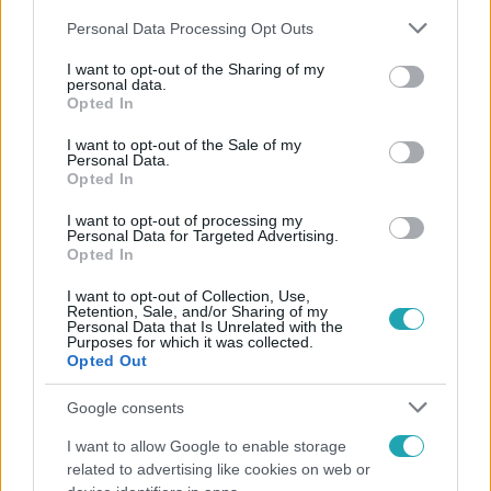
Please note that this website/app uses one or more Google
Personal Data Processing Opt Outs
services and may gather and store information including but
not limited to your visit or usage behaviour. You may click to
I want to opt-out of the Sharing of my
personal data.
grant or deny consent to Google and its third-party tags to
Opted In
use your data for below specified purposes in below Google
Népszerű
consent section.
I want to opt-out of the Sale of my
Personal Data.
Opted In
I want to opt-out of processing my
3:23
Personal Data for Targeted Advertising.
Opted In
I want to opt-out of Collection, Use,
Retention, Sale, and/or Sharing of my
Personal Data that Is Unrelated with the
Purposes for which it was collected.
Opted Out
Google consents
I want to allow Google to enable storage
Fókusz
related to advertising like cookies on web or