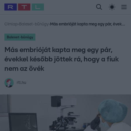
Legfrissebb
RTL Híradó
Fókusz
Sztárhírek
Randi
Celeb vagyok, me
#
Babits Marcella
#
Szellő István
#
Most Wanted
#
Gallusz Niko
Címlap
›
Baleset-bűnügy
›
Más embrióját kapta meg egy pár, évekkel később jöttek rá, hogy a fiuk nem az övék
Baleset-bűnügy
Más embrióját kapta meg egy pár,
évekkel később jöttek rá, hogy a fiuk
nem az övék
rtl.hu