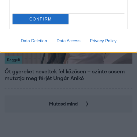
CONFIRM
Data Deletion
Data Access
Privacy Policy
Reggeli
Öt gyereket neveltek fel közösen – szinte sosem
mutatja meg férjét Ungár Anikó
Mutasd mind