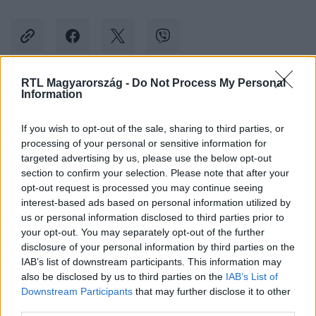
RTL Magyarország -
Do Not Process My Personal
Information
Kövess minket, és értesülj a friss hírekről a
Facebookon is!
If you wish to opt-out of the sale, sharing to third parties, or
processing of your personal or sensitive information for
Követem
targeted advertising by us, please use the below opt-out
section to confirm your selection. Please note that after your
opt-out request is processed you may continue seeing
interest-based ads based on personal information utilized by
us or personal information disclosed to third parties prior to
your opt-out. You may separately opt-out of the further
disclosure of your personal information by third parties on the
#
BALESET-BŰNÜGY
#
BÉKÉSCSABA
#
ELTŰNÉS
IAB’s list of downstream participants. This information may
also be disclosed by us to third parties on the
IAB’s List of
#
FIATAL
#
FIÚ
#
DROG
Downstream Participants
that may further disclose it to other
third parties.