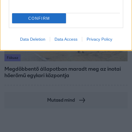
CONFIRM
Data Deletion
Data Access
Privacy Policy
Fókusz
Megdöbbentő állapotban maradt meg az inotai
hőerőmű egykori központja
Mutasd mind