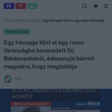
Legfrissebb
RTL Híradó
Fókusz
Sztárhírek
Randi
Celeb vagyok, me
#
Babits Marcella
#
Szellő István
#
Most Wanted
#
Gallusz Niko
Címlap
›
Baleset-bűnügy
›
Egy hónapja tűnt el egy rossz társaságba keveredett fiú Békéscsabáról, édesanyja bármit megadna, hogy megtalálja
Baleset-bűnügy
Egy hónapja tűnt el egy rossz
társaságba keveredett fiú
Békéscsabáról, édesanyja bármit
megadna, hogy megtalálja
rtl.hu