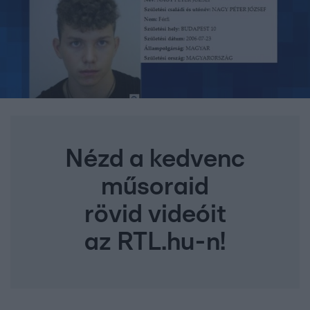
Nézd a kedvenc
műsoraid
rövid videóit
az RTL.hu-n!