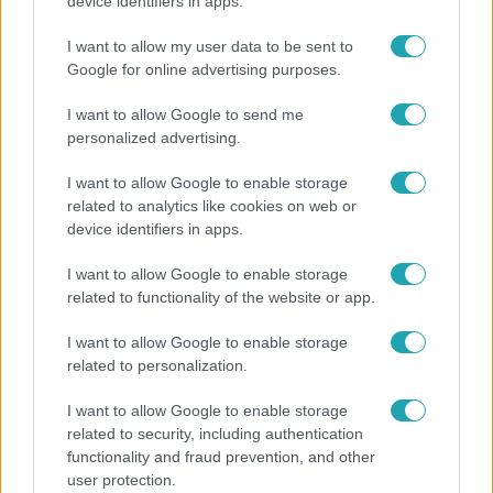
Karácsony Gergely nem akarja, hogy a Bayer
device identifiers in apps.
Construct irodakomplexuma üresen maradjon
I want to allow my user data to be sent to
Google for online advertising purposes.
I want to allow Google to send me
7:11
personalized advertising.
I want to allow Google to enable storage
related to analytics like cookies on web or
device identifiers in apps.
I want to allow Google to enable storage
related to functionality of the website or app.
Házon kívül
I want to allow Google to enable storage
related to personalization.
Felmondott a bérlőnek, egy évvel később még
mindig nem kapta vissza a saját lakását
I want to allow Google to enable storage
related to security, including authentication
functionality and fraud prevention, and other
user protection.
17:49