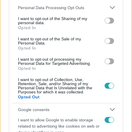
Please note that this website/app uses one or more Google
Personal Data Processing Opt Outs
services and may gather and store information including but
not limited to your visit or usage behaviour. You may click to
I want to opt-out of the Sharing of my
personal data.
grant or deny consent to Google and its third-party tags to
Opted In
use your data for below specified purposes in below Google
Népszerű
consent section.
I want to opt-out of the Sale of my
Personal Data.
Opted In
I want to opt-out of processing my
3:03
Personal Data for Targeted Advertising.
Opted In
I want to opt-out of Collection, Use,
Retention, Sale, and/or Sharing of my
Personal Data that Is Unrelated with the
Purposes for which it was collected.
Opted Out
Google consents
I want to allow Google to enable storage
Híradó
related to advertising like cookies on web or