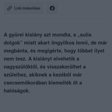
Link másolása
A gyürei kislány azt mondta, a „sulis
dolgok” miatt akart öngyilkos lenni, de már
megbánta, és megígérte, hogy többet ilyet
nem tesz. A kislányt elvehetik a
nagyszülőktől, és visszakerülhet a
szüleihez, akiknek a kezéből már
csecsemőkorában kiemelték őt a
hatóságok.