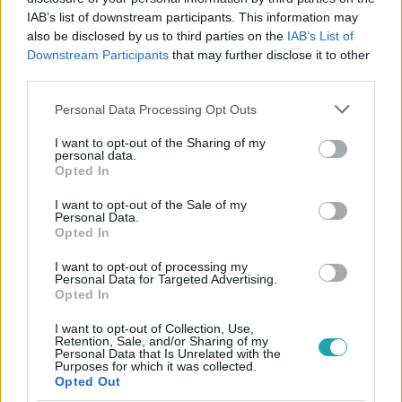
IAB’s list of downstream participants. This information may
also be disclosed by us to third parties on the
IAB’s List of
Downstream Participants
that may further disclose it to other
third parties.
#
BALESET-BŰNÜGY
#
VONAT
Please note that this website/app uses one or more Google
Personal Data Processing Opt Outs
#
ÖNGYILKOSSÁGI KÍSÉRLET
#
ZAKLATÁS
services and may gather and store information including but
not limited to your visit or usage behaviour. You may click to
I want to opt-out of the Sharing of my
personal data.
grant or deny consent to Google and its third-party tags to
Opted In
use your data for below specified purposes in below Google
consent section.
I want to opt-out of the Sale of my
Personal Data.
Opted In
I want to opt-out of processing my
Népszerű
Personal Data for Targeted Advertising.
Opted In
I want to opt-out of Collection, Use,
Retention, Sale, and/or Sharing of my
Personal Data that Is Unrelated with the
Purposes for which it was collected.
Opted Out