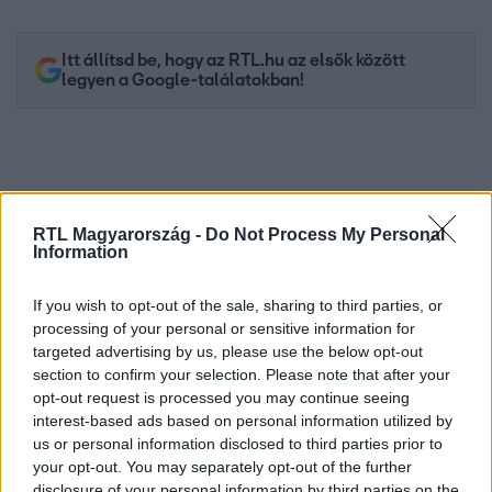
Itt állítsd be, hogy az RTL.hu az elsők között
legyen a Google-találatokban!
RTL Magyarország -
Do Not Process My Personal
Information
If you wish to opt-out of the sale, sharing to third parties, or
processing of your personal or sensitive information for
targeted advertising by us, please use the below opt-out
Kövess minket, és értesülj a friss hírekről a
section to confirm your selection. Please note that after your
Facebookon is!
opt-out request is processed you may continue seeing
interest-based ads based on personal information utilized by
us or personal information disclosed to third parties prior to
Követem
your opt-out. You may separately opt-out of the further
disclosure of your personal information by third parties on the