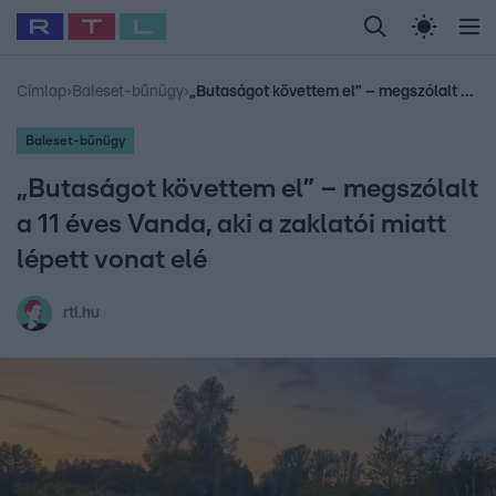
Legfrissebb
RTL Híradó
Fókusz
Sztárhírek
Randi
Celeb vagyok, me
#
Babits Marcella
#
Szellő István
#
Most Wanted
#
Gallusz Niko
Címlap
›
Baleset-bűnügy
›
„Butaságot követtem el” – megszólalt a 11 éves Vanda, aki a zaklatói miatt lépett vonat elé
Baleset-bűnügy
„Butaságot követtem el” – megszólalt
a 11 éves Vanda, aki a zaklatói miatt
lépett vonat elé
rtl.hu