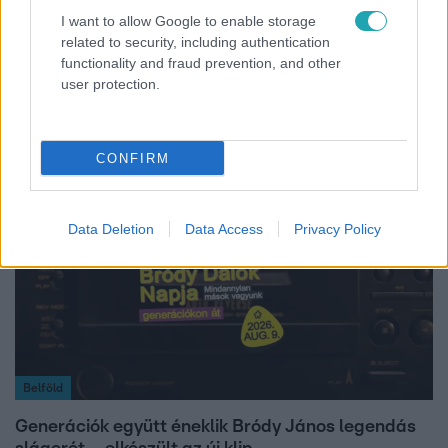
I want to allow Google to enable storage
related to security, including authentication
Életmód
functionality and fraud prevention, and other
user protection.
Elviselhetetlen a forróság a hálóban? Mutatjuk a
módszert, amivel klíma nélkül is lehűtheted
CONFIRM
Data Deletion
Data Access
Privacy Policy
Belföld
Generációk együtt éneklik Bródy János legendás