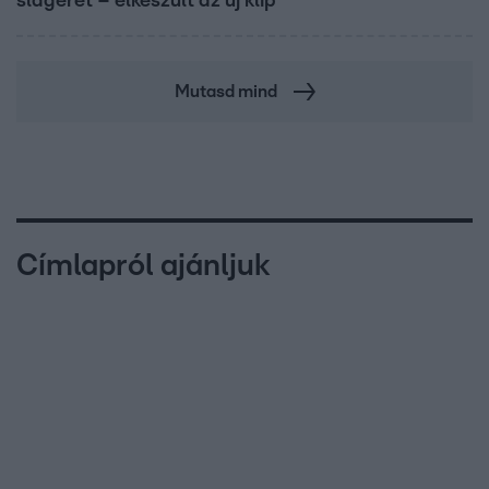
slágerét – elkészült az új klip
Mutasd mind
Címlapról ajánljuk