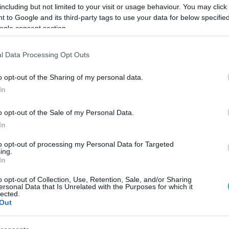
including but not limited to your visit or usage behaviour. You may click 
 to Google and its third-party tags to use your data for below specifi
ogle consent section.
l Data Processing Opt Outs
Link másolása
o opt-out of the Sharing of my personal data.
In
latt, de talán a sofőr is. Szerencsére nem
o opt-out of the Sale of my Personal Data.
In
to opt-out of processing my Personal Data for Targeted
ing.
In
o opt-out of Collection, Use, Retention, Sale, and/or Sharing
ersonal Data that Is Unrelated with the Purposes for which it
között legyen a Google-találatokban!
lected.
Out