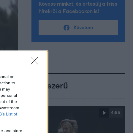
Kövess minket, és értesülj a friss
hírekről a Facebookon is!
Követem
sonal or
ection to
Népszerű
ou may
 personal
out of the
 downstream
4:55
B’s List of
er and store