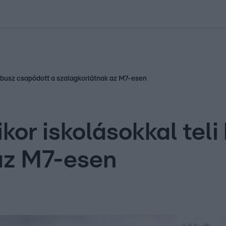
kolett
#
Időjárás
#
RTL műsor
#
Víz
#
Magyar Péter
#
Csillagjeg
kisbusz csapódott a szalagkorlátnak az M7-esen
kor iskolásokkal tel
az M7-esen