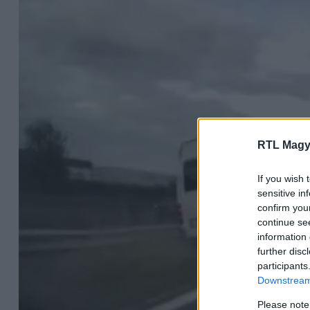
RTL Magy
If you wish 
sensitive in
confirm you
continue se
information 
further disc
participants
Downstream 
Please note