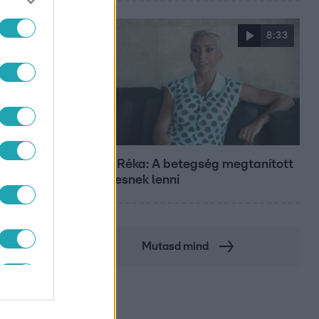
8:33
Fókusz
Rubint Réka: A betegség megtanított
türelmesnek lenni
Mutasd mind