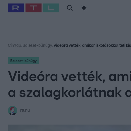
#
Babits Marcella
#
Szellő István
#
Most Wanted
#
Gallusz Ni
Címlap
›
Baleset-bűnügy
›
Videóra vették, amikor iskolásokkal teli 
Baleset-bűnügy
Videóra vették, ami
a szalagkorlátnak 
rtl.hu