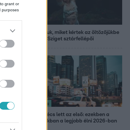
to grant or
ed purposes
Fókusz
Mutatjuk, miket kértek az öltözőjükbe
az idei Sziget sztárfellépői
Nagyvilág
Nem Bécs lett az első: ezekben a
városokban a legjobb élni 2026-ban