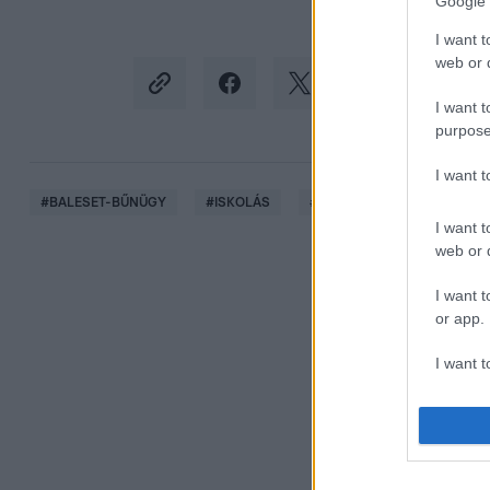
Google 
I want t
web or d
I want t
purpose
I want 
#
BALESET-BŰNÜGY
#
ISKOLÁS
#
BUSZ
#
SZALAGKORL
I want t
web or d
I want t
or app.
I want t
I want t
authenti