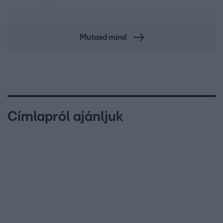
Mutasd mind
Címlapról ajánljuk