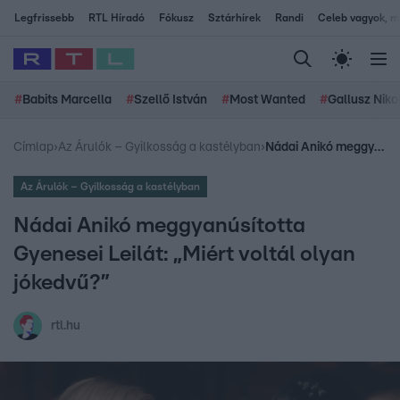
Legfrissebb
RTL Híradó
Fókusz
Sztárhírek
Randi
Celeb vagyok, me
#
Babits Marcella
#
Szellő István
#
Most Wanted
#
Gallusz Niko
Címlap
›
Az Árulók – Gyilkosság a kastélyban
›
Nádai Anikó meggyanúsította Gyenesei Leilát: „Miért voltál olyan jókedvű?”
Az Árulók – Gyilkosság a kastélyban
Nádai Anikó meggyanúsította
Gyenesei Leilát: „Miért voltál olyan
jókedvű?”
rtl.hu