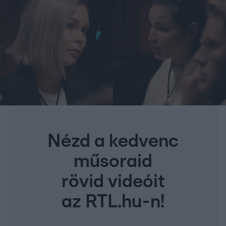
Nézd a kedvenc
műsoraid
rövid videóit
az RTL.hu-n!