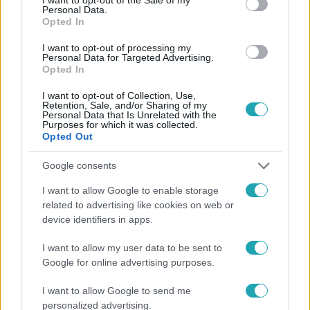
Personal Data.
#
AZ ÁRULÓK – GYILKOSSÁG A KASTÉLYBAN
#
VIDEÓ
Opted In
#
NÁDAI ANIKÓ
#
ADÁSRÉSZLETEK
#
GYENESEI LEILA
I want to opt-out of processing my
Personal Data for Targeted Advertising.
#
KEREKASZTAL CEREMÓNIA
#
VÁD
#
GYANÚ
Opted In
#
GYILKOS
I want to opt-out of Collection, Use,
Retention, Sale, and/or Sharing of my
Personal Data that Is Unrelated with the
Purposes for which it was collected.
Opted Out
Google consents
I want to allow Google to enable storage
related to advertising like cookies on web or
Népszerű
device identifiers in apps.
I want to allow my user data to be sent to
Google for online advertising purposes.
8:33
I want to allow Google to send me
personalized advertising.