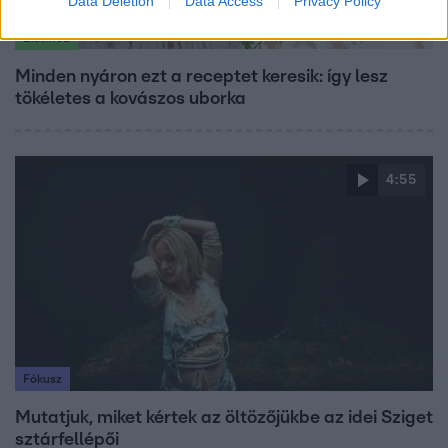
Data Deletion
Data Access
Privacy Policy
Életmód
Minden nyáron ezt a receptet keresik: így lesz
tökéletes a kovászos uborka
4:55
Fókusz
Mutatjuk, miket kértek az öltözőjükbe az idei Sziget
sztárfellépői