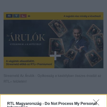
Streameld Az Árulók - Gyilkosság a kastélyban összes évadát az
RTL+ felületén!
Itt állítsd be, hogy az RTL.hu az elsők között
RTL Magyarország -
Do Not Process My Personal
legyen a Google-találatokban!