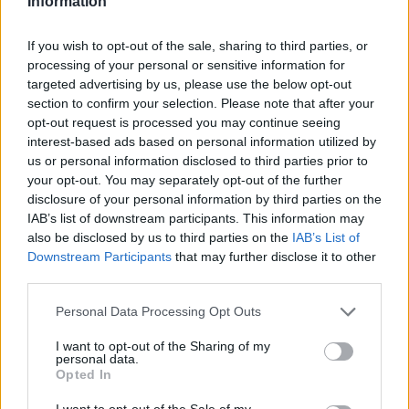
Information
If you wish to opt-out of the sale, sharing to third parties, or
processing of your personal or sensitive information for
targeted advertising by us, please use the below opt-out
section to confirm your selection. Please note that after your
opt-out request is processed you may continue seeing
interest-based ads based on personal information utilized by
us or personal information disclosed to third parties prior to
your opt-out. You may separately opt-out of the further
disclosure of your personal information by third parties on the
IAB’s list of downstream participants. This information may
Kövess minket, és értesülj a friss hírekről a
also be disclosed by us to third parties on the
IAB’s List of
Downstream Participants
that may further disclose it to other
Facebookon is!
third parties.
Please note that this website/app uses one or more Google
Követem
Personal Data Processing Opt Outs
services and may gather and store information including but
not limited to your visit or usage behaviour. You may click to
I want to opt-out of the Sharing of my
personal data.
grant or deny consent to Google and its third-party tags to
Opted In
use your data for below specified purposes in below Google
consent section.
I want to opt-out of the Sale of my