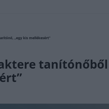
 Nikolett
#
Időjárás
#
RTL műsor
#
Víz
#
Magyar Péter
#
Csi
arítónő, „egy kis mellékesért”
aktere tanítónőből 
ért”