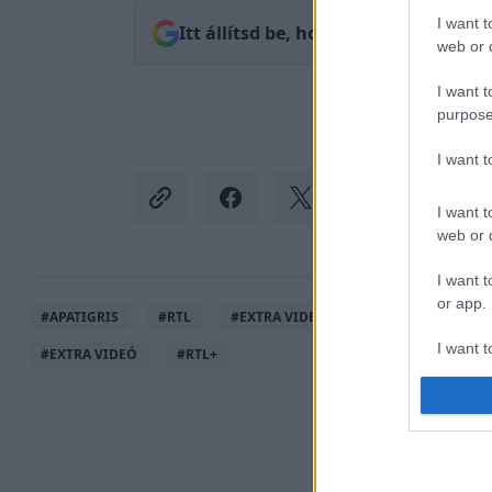
I want t
Itt állítsd be, hogy az RTL.hu az el
web or d
I want t
purpose
I want 
I want t
web or d
I want t
or app.
#
APATIGRIS
#
RTL
#
EXTRA VIDEÓK
#
HERNÁDI JUDIT
I want t
#
EXTRA VIDEÓ
#
RTL+
I want t
authenti