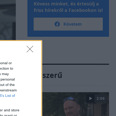
Kövess minket, és értesülj a
friss hírekről a Facebookon is!
Követem
sonal or
ection to
Népszerű
ou may
 personal
out of the
 downstream
B’s List of
2:06
er and store
to grant or