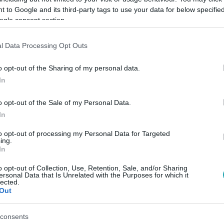
 to Google and its third-party tags to use your data for below specifi
ogle consent section.
l Data Processing Opt Outs
Link másolása
o opt-out of the Sharing of my personal data.
In
o opt-out of the Sale of my Personal Data.
akarítónőjeként mindig ott van, hogy
In
gája magánéleti problémával néz szembe.
to opt-out of processing my Personal Data for Targeted
, és a karaktere teljes nevét is elárulta
ing.
In
o opt-out of Collection, Use, Retention, Sale, and/or Sharing
ersonal Data that Is Unrelated with the Purposes for which it
lected.
Out
l kizárólag októberben az
RTL+-on
!
consents