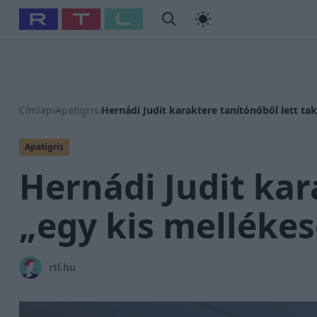
#
Babits Marcella
#
Szellő István
#
Most Wanted
#
Gallusz
Címlap
›
Apatigris
›
Hernádi Judit karaktere tanítónőből lett tak
Apatigris
Hernádi Judit kar
„egy kis mellékes
rtl.hu