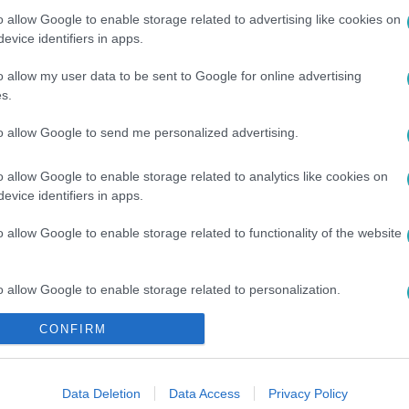
o allow Google to enable storage related to advertising like cookies on
sők között legyen a Google-találatokban!
evice identifiers in apps.
o allow my user data to be sent to Google for online advertising
s.
to allow Google to send me personalized advertising.
o allow Google to enable storage related to analytics like cookies on
evice identifiers in apps.
o allow Google to enable storage related to functionality of the website
#
KARAKTER
#
MARGIT
#
TAKARÍTÓNŐ
#
USZODA
o allow Google to enable storage related to personalization.
CONFIRM
o allow Google to enable storage related to security, including
cation functionality and fraud prevention, and other user protection.
Data Deletion
Data Access
Privacy Policy