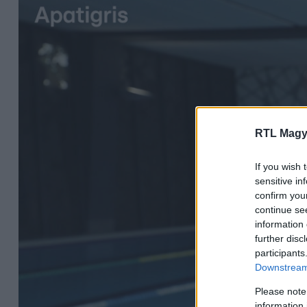
RTL Magy
If you wish 
sensitive in
confirm you
continue se
information 
further disc
participants
Downstream 
Please note
information 