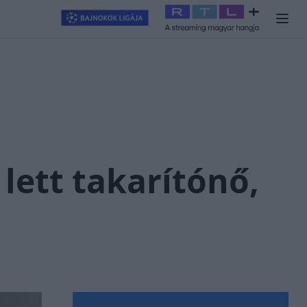
llagjegy
#
RTL+
#
Exek csatája 2026
#
Celeb vagyok, ments ki
lett takarítónő,