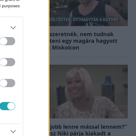
ed purposes
Híradó
Hiába szeretnék, nem tudnak
kimenteni egy magára hagyott
kutyát Miskolcon
Bulvár
„Most jobb lenne mással lennem?”
– Gallusz Niki párja kiakadt a