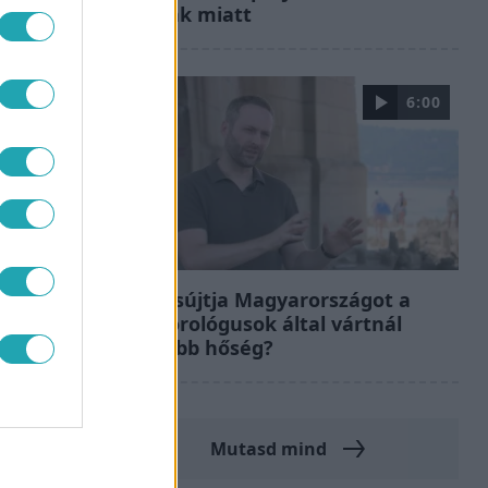
kritikák miatt
6:00
Fókusz
Miért sújtja Magyarországot a
meteorológusok által vártnál
nagyobb hőség?
Mutasd mind