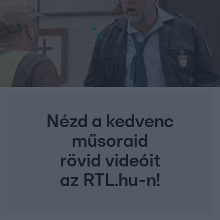
Nézd a kedvenc
műsoraid
rövid videóit
az RTL.hu-n!