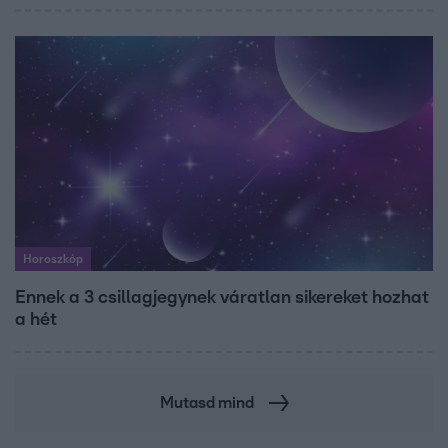
Horoszkóp
Ennek a 3 csillagjegynek váratlan sikereket hozhat
a hét
Mutasd mind