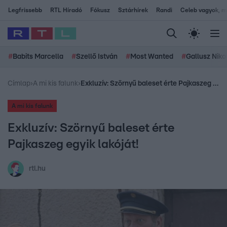
Legfrissebb
RTL Híradó
Fókusz
Sztárhírek
Randi
Celeb vagyok, me
#
Babits Marcella
#
Szellő István
#
Most Wanted
#
Gallusz Niko
Címlap
›
A mi kis falunk
›
Exkluzív: Szörnyű baleset érte Pajkaszeg egyik lakóját!
A mi kis falunk
Exkluzív: Szörnyű baleset érte
Pajkaszeg egyik lakóját!
rtl.hu