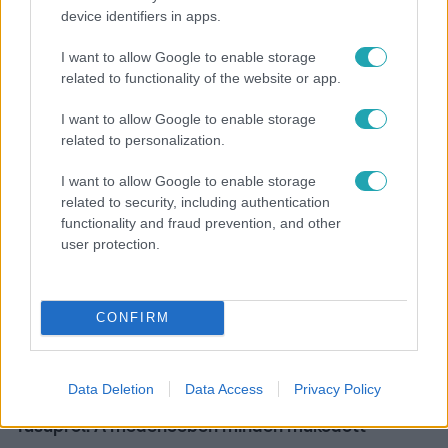
device identifiers in apps.
Belföld
I want to allow Google to enable storage
Generációk együtt éneklik Bródy János legendás
related to functionality of the website or app.
slágerét – elkészült az új klip
I want to allow Google to enable storage
related to personalization.
I want to allow Google to enable storage
related to security, including authentication
functionality and fraud prevention, and other
user protection.
CONFIRM
Kultúra
Data Deletion
Data Access
Privacy Policy
Hosszú Katinka a dokumentumfilmjében Shane
Tusupról: A medencében minden működött