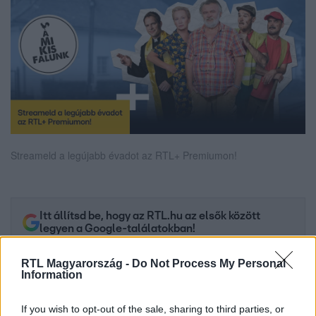
Streameld a legújabb évadot az RTL+ Premiumon!
Itt állítsd be, hogy az RTL.hu az elsők között
legyen a Google-találatokban!
RTL Magyarország -
Do Not Process My Personal
Information
If you wish to opt-out of the sale, sharing to third parties, or