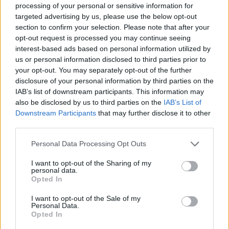
processing of your personal or sensitive information for
targeted advertising by us, please use the below opt-out
section to confirm your selection. Please note that after your
opt-out request is processed you may continue seeing
interest-based ads based on personal information utilized by
us or personal information disclosed to third parties prior to
your opt-out. You may separately opt-out of the further
Kövess minket, és értesülj a friss hírekről a
disclosure of your personal information by third parties on the
Facebookon is!
IAB’s list of downstream participants. This information may
also be disclosed by us to third parties on the
IAB’s List of
Követem
Downstream Participants
that may further disclose it to other
third parties.
Please note that this website/app uses one or more Google
Personal Data Processing Opt Outs
services and may gather and store information including but
not limited to your visit or usage behaviour. You may click to
I want to opt-out of the Sharing of my
personal data.
grant or deny consent to Google and its third-party tags to
Opted In
#
A MI KIS FALUNK
#
EXTRA VIDEÓK
#
SZABÓ GYŐZŐ
use your data for below specified purposes in below Google
consent section.
#
PAJKASZEG
#
RTL
#
RTL KLUB
#
ELŐZETES
I want to opt-out of the Sale of my
Personal Data.
Opted In
#
EXKLUZÍV INTERJÚ
#
ADÁS ELŐTTI JELENET
#
STOKI