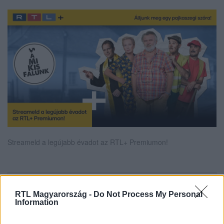
Streameld a legújabb évadot az RTL+ Premiumon!
Itt állítsd be, hogy az RTL.hu az elsők között
RTL Magyarország -
Do Not Process My Personal
legyen a Google-találatokban!
Information