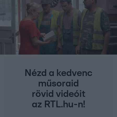
Nézd a kedvenc
műsoraid
rövid videóit
az RTL.hu-n!