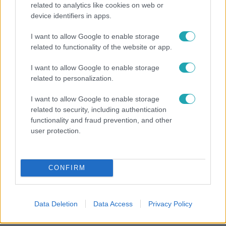
related to analytics like cookies on web or
device identifiers in apps.
Híradó
I want to allow Google to enable storage
18 babát azonnal hazavihetnének szüleik, de nem
related to functionality of the website or app.
jönnek értük
I want to allow Google to enable storage
related to personalization.
I want to allow Google to enable storage
related to security, including authentication
functionality and fraud prevention, and other
user protection.
CONFIRM
Életmód
Data Deletion
Data Access
Privacy Policy
Ezt sokan nem tudják: Ennyibe kerül valójában, ha