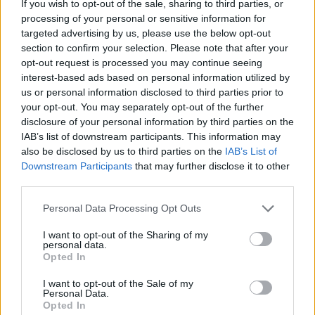
If you wish to opt-out of the sale, sharing to third parties, or
processing of your personal or sensitive information for
targeted advertising by us, please use the below opt-out
section to confirm your selection. Please note that after your
opt-out request is processed you may continue seeing
interest-based ads based on personal information utilized by
us or personal information disclosed to third parties prior to
your opt-out. You may separately opt-out of the further
disclosure of your personal information by third parties on the
IAB’s list of downstream participants. This information may
Kövess minket, és értesülj a friss hírekről a
also be disclosed by us to third parties on the
IAB’s List of
Facebookon is!
Downstream Participants
that may further disclose it to other
third parties.
Követem
Please note that this website/app uses one or more Google
Personal Data Processing Opt Outs
services and may gather and store information including but
not limited to your visit or usage behaviour. You may click to
I want to opt-out of the Sharing of my
personal data.
grant or deny consent to Google and its third-party tags to
Opted In
use your data for below specified purposes in below Google
consent section.
I want to opt-out of the Sale of my
Personal Data.
#
A MI KIS FALUNK
#
PAJKASZEG
#
EXKLUZÍV INTERJÚ
Opted In