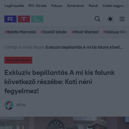
Legfrissebb
RTL Híradó
Fókusz
Sztárhírek
Randi
Celeb vagyok, me
#
Babits Marcella
#
Szellő István
#
Most Wanted
#
Gallusz Niko
Címlap
›
A mi kis falunk
›
Exkluzív bepillantás A mi kis falunk következő részébe: Kati néni fegyelmez!
A mi kis falunk
Exkluzív bepillantás A mi kis falunk
következő részébe: Kati néni
fegyelmez!
rtl.hu