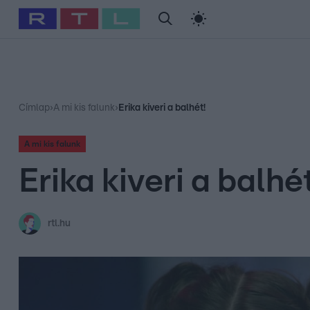
#
Babits Marcella
#
Szellő István
#
Most Wanted
#
Gallusz Ni
Címlap
›
A mi kis falunk
›
Erika kiveri a balhét!
A mi kis falunk
Erika kiveri a balhét
rtl.hu