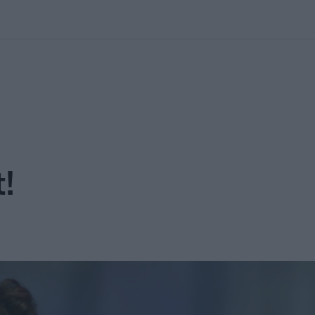
kolett
#
Időjárás
#
RTL műsor
#
Víz
#
Magyar Péter
#
Csillagjeg
!