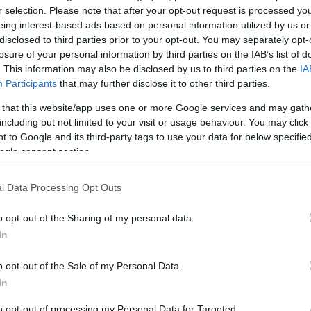
r selection. Please note that after your opt-out request is processed y
eing interest-based ads based on personal information utilized by us or
disclosed to third parties prior to your opt-out. You may separately opt-
Link másolása
losure of your personal information by third parties on the IAB’s list of
. This information may also be disclosed by us to third parties on the
IA
Participants
that may further disclose it to other third parties.
 that this website/app uses one or more Google services and may gath
t, a nagy újraegyesülés azonban nem pont
including but not limited to your visit or usage behaviour. You may click 
...
 to Google and its third-party tags to use your data for below specifi
ogle consent section.
l Data Processing Opt Outs
o opt-out of the Sharing of my personal data.
In
o opt-out of the Sale of my Personal Data.
In
to opt-out of processing my Personal Data for Targeted