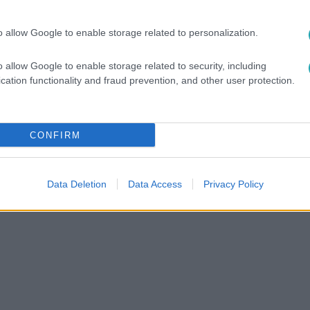
között legyen a Google-találatokban!
o allow Google to enable storage related to personalization.
o allow Google to enable storage related to security, including
cation functionality and fraud prevention, and other user protection.
CONFIRM
Data Deletion
Data Access
Privacy Policy
#
RTL KLUB
#
ERIKA
#
GYURI
#
MATYI