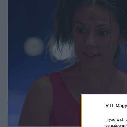
RTL Magy
If you wish 
sensitive in