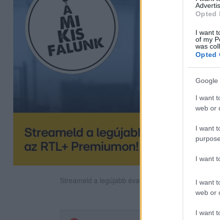
Advertis
Opted 
I want t
of my P
was col
Opted 
Google 
I want t
web or d
I want t
purpose
I want 
Streameld a legújabb évadot az RTL+ Premiumon!
I want t
web or d
I want t