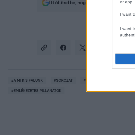
or app.
Itt állítsd be, hogy az RTL.hu az elsők 
I want t
I want t
authenti
#
A MI KIS FALUNK
#
SOROZAT
#
PAJKASZEG
#
RTL
#
EMLÉKEZETES PILLANATOK