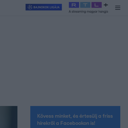
y
#
RTL+
#
Exek csatája 2026
#
Celeb vagyok, ments ki innen
#
H
Kövess minket, és értesülj a friss
hírekről a Facebookon is!