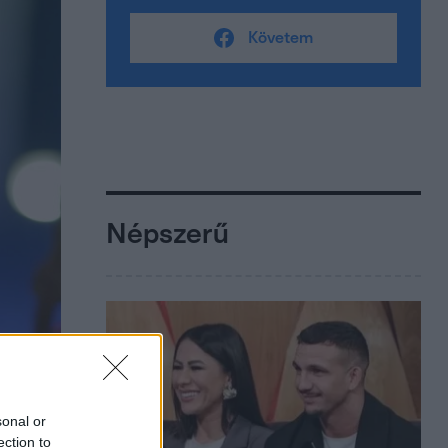
Követem
Népszerű
sonal or
ection to