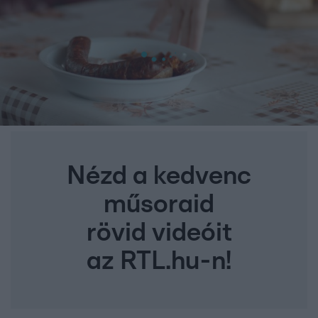
Nézd a kedvenc
műsoraid
rövid videóit
az RTL.hu-n!