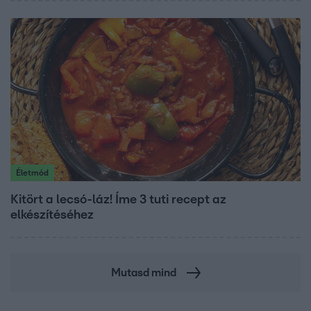
Életmód
Kitört a lecsó-láz! Íme 3 tuti recept az
elkészítéséhez
Mutasd mind