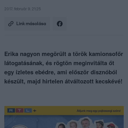
2017. február 9. 21:25
Link másolása
Erika nagyon megörült a török kamionsofőr
látogatásának, és rögtön meginvitálta őt
egy ízletes ebédre, ami először disznóból
készült, majd hirtelen átváltozott kecskévé!