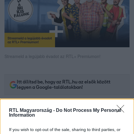
Streameld a legújabb évadot az RTL+ Premiumon!
Itt állítsd be, hogy az RTL.hu az elsők között
legyen a Google-találatokban!
RTL Magyarország -
Do Not Process My Personal
Information
If you wish to opt-out of the sale, sharing to third parties, or