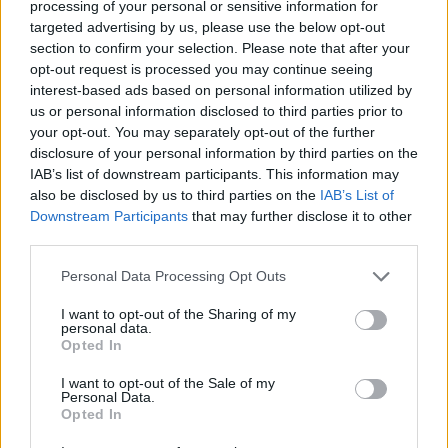
processing of your personal or sensitive information for
targeted advertising by us, please use the below opt-out
section to confirm your selection. Please note that after your
opt-out request is processed you may continue seeing
interest-based ads based on personal information utilized by
Kövess minket, és értesülj a friss hírekről a
us or personal information disclosed to third parties prior to
Facebookon is!
your opt-out. You may separately opt-out of the further
disclosure of your personal information by third parties on the
IAB’s list of downstream participants. This information may
Követem
also be disclosed by us to third parties on the
IAB’s List of
Downstream Participants
that may further disclose it to other
third parties.
Please note that this website/app uses one or more Google
Personal Data Processing Opt Outs
services and may gather and store information including but
not limited to your visit or usage behaviour. You may click to
I want to opt-out of the Sharing of my
#
A MI KIS FALUNK
#
SOROZAT
#
PAJKASZEG
personal data.
grant or deny consent to Google and its third-party tags to
Opted In
#
MALAC
#
DISZNÓ
#
SERTÉS
#
KECSKE
use your data for below specified purposes in below Google
consent section.
I want to opt-out of the Sale of my
#
TOROK
#
MUSZLIM
#
ERIKA
#
LOVAS ROZI
Personal Data.
Opted In
#
RTL KLUB
#
RTL