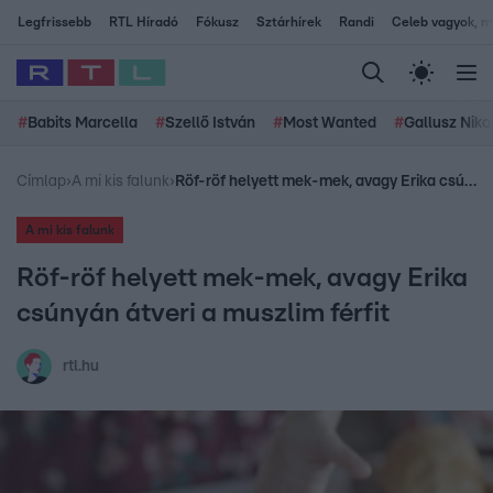
Legfrissebb
RTL Híradó
Fókusz
Sztárhírek
Randi
Celeb vagyok, me
#
Babits Marcella
#
Szellő István
#
Most Wanted
#
Gallusz Niko
Címlap
›
A mi kis falunk
›
Röf-röf helyett mek-mek, avagy Erika csúnyán átveri a muszlim férfit
A mi kis falunk
Röf-röf helyett mek-mek, avagy Erika
csúnyán átveri a muszlim férfit
rtl.hu