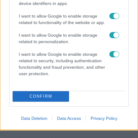
device identifiers in apps.
„A csúcs opcionális, a biztonságos hazatérés
I want to allow Google to enable storage
kötelező” – 50 méterre a csúcstól fordult vissza
related to functionality of the website or app.
Klein Dávid
I want to allow Google to enable storage
related to personalization.
I want to allow Google to enable storage
related to security, including authentication
functionality and fraud prevention, and other
user protection.
CONFIRM
Horoszkóp
Data Deletion
Data Access
Privacy Policy
Ennek a 3 csillagjegynek váratlan sikereket hozhat
a hét