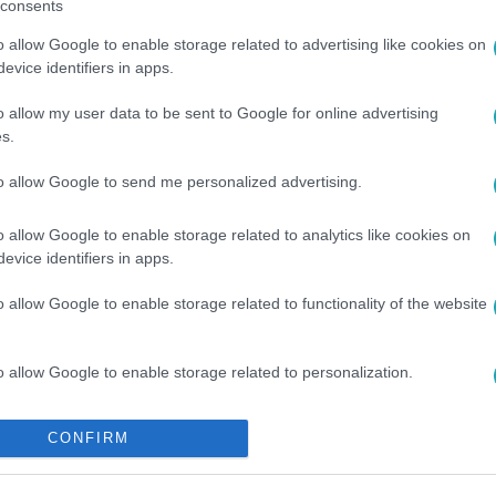
consents
o allow Google to enable storage related to advertising like cookies on
evice identifiers in apps.
o allow my user data to be sent to Google for online advertising
s.
#
KAKAS
#
EXTRA VIDEÓ
#
TALÁLKOZÁS
#
INTERJÚ
#
RT
to allow Google to send me personalized advertising.
o allow Google to enable storage related to analytics like cookies on
evice identifiers in apps.
o allow Google to enable storage related to functionality of the website
o allow Google to enable storage related to personalization.
o allow Google to enable storage related to security, including
CONFIRM
cation functionality and fraud prevention, and other user protection.