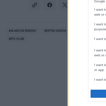
Google 
I want t
web or d
I want t
purpose
#
ÁLARCOS ÉNEKES
#
EXTRA VIDEÓK
#
MARIAH CAREY
I want 
#
RTL KLUB
I want t
web or d
I want t
or app.
I want t
I want t
authenti