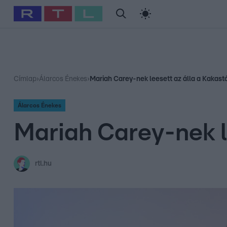
#
Babits Marcella
#
Szellő István
#
Most Wanted
#
Gallusz Ni
Címlap
›
Álarcos Énekes
›
Mariah Carey-nek leesett az álla a Kakastó
Álarcos Énekes
Mariah Carey-nek le
rtl.hu