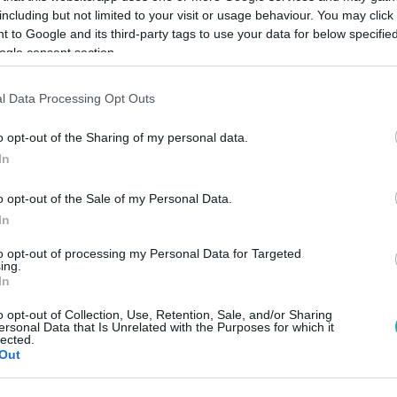
including but not limited to your visit or usage behaviour. You may click 
 to Google and its third-party tags to use your data for below specifi
ogle consent section.
Link másolása
l Data Processing Opt Outs
o opt-out of the Sharing of my personal data.
Mariah Carey, amikor nekiment! Álarcos
In
L Klubon!
o opt-out of the Sale of my Personal Data.
In
to opt-out of processing my Personal Data for Targeted
ing.
In
között legyen a Google-találatokban!
o opt-out of Collection, Use, Retention, Sale, and/or Sharing
ersonal Data that Is Unrelated with the Purposes for which it
lected.
Out