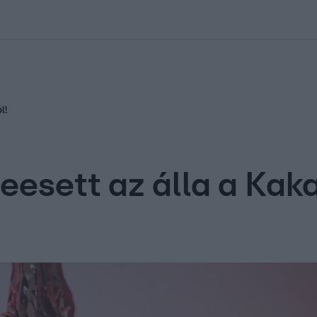
kolett
#
Időjárás
#
RTL műsor
#
Víz
#
Magyar Péter
#
Csillagjeg
l!
esett az álla a Kaka