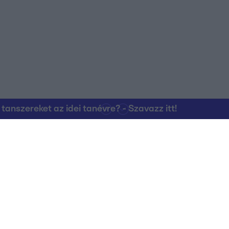
nszereket az idei tanévre? - Szavazz itt!
Kapcsolat
RTL Group Beszál
Magatartási Kó
az RTL+-on
Vállalati hírek