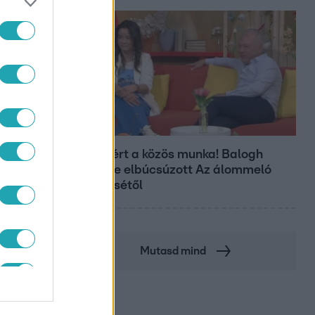
L
Bulvár
Véget ért a közös munka! Balogh
Levente elbúcsúzott Az álommeló
győztesétől
Mutasd mind