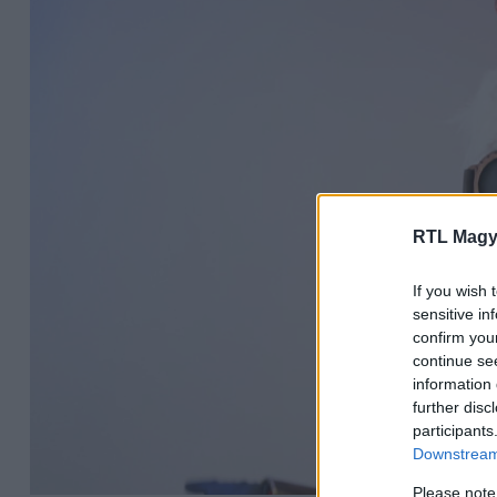
RTL Magy
If you wish 
sensitive in
confirm you
continue se
information 
further disc
participants
Downstream 
Please note