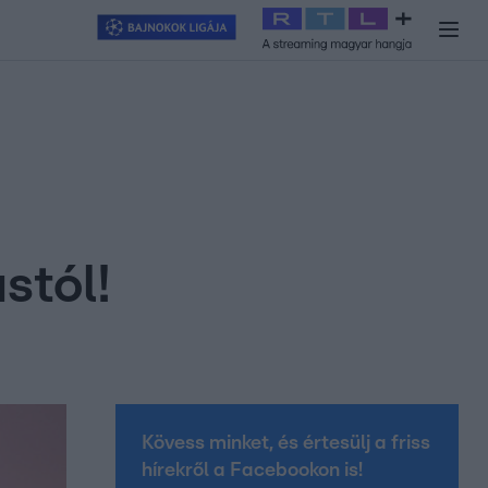
y
#
RTL+
#
Exek csatája 2026
#
Celeb vagyok, ments ki innen
#
H
stól!
Kövess minket, és értesülj a friss
hírekről a Facebookon is!