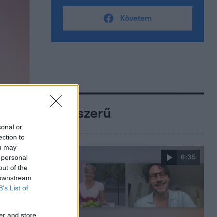
Követem
Népszerű
sonal or
ection to
ou may
 personal
6:35
out of the
 downstream
B’s List of
er and store