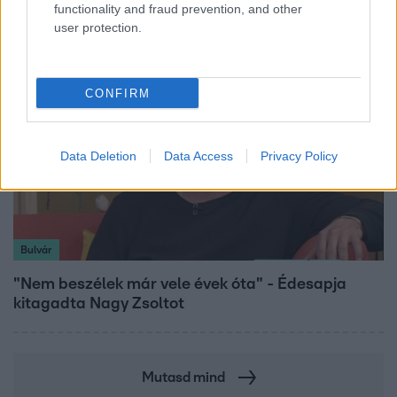
átalakulását
functionality and fraud prevention, and other
user protection.
CONFIRM
Data Deletion
Data Access
Privacy Policy
Bulvár
"Nem beszélek már vele évek óta" - Édesapja
kitagadta Nagy Zsoltot
Mutasd mind