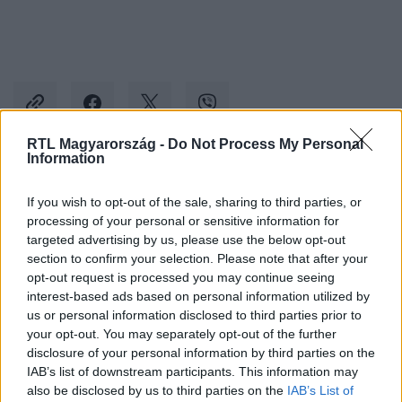
RTL Magyarország -
Do Not Process My Personal
Information
Kövess minket, és értesülj a friss hírekről a
If you wish to opt-out of the sale, sharing to third parties, or
Facebookon is!
processing of your personal or sensitive information for
targeted advertising by us, please use the below opt-out
Követem
section to confirm your selection. Please note that after your
opt-out request is processed you may continue seeing
interest-based ads based on personal information utilized by
us or personal information disclosed to third parties prior to
your opt-out. You may separately opt-out of the further
disclosure of your personal information by third parties on the
IAB’s list of downstream participants. This information may
#
A KONYHAFŐNÖK
#
RECEPT
#
FÁNK
also be disclosed by us to third parties on the
IAB’s List of