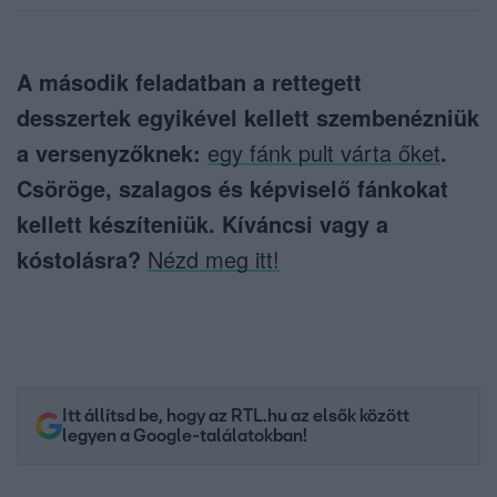
A második feladatban a rettegett
desszertek egyikével kellett szembenézniük
a versenyzőknek:
egy fánk pult várta őket
.
Csöröge, szalagos és képviselő fánkokat
kellett készíteniük. Kíváncsi vagy a
kóstolásra?
Nézd meg itt!
Itt állítsd be, hogy az RTL.hu az elsők között
legyen a Google-találatokban!