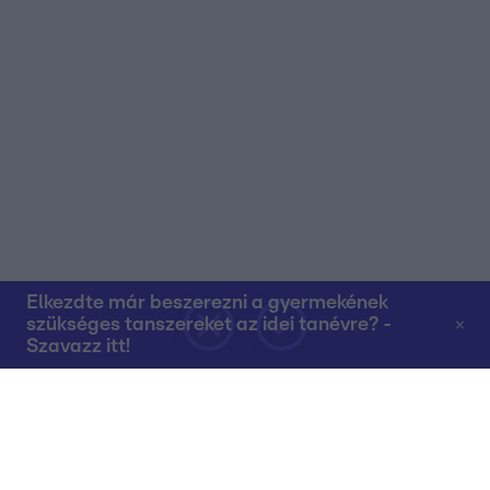
Elkezdte már beszerezni a gyermekének
szükséges tanszereket az idei tanévre? -
Szavazz itt!