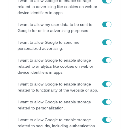
I want to allow Google to enable storage
related to advertising like cookies on web or
Bulvár
device identifiers in apps.
Rubint Réka: A mai napig nem jött vissza a 100%-
I want to allow my user data to be sent to
os tüdőkapacitásom
Google for online advertising purposes.
I want to allow Google to send me
personalized advertising.
7:02
I want to allow Google to enable storage
related to analytics like cookies on web or
device identifiers in apps.
I want to allow Google to enable storage
related to functionality of the website or app.
I want to allow Google to enable storage
Reggeli
related to personalization.
19 évesen nyert modellversenyt Heidi Klum –
I want to allow Google to enable storage
szakértő elemzi a szupermodell évtizedes
related to security, including authentication