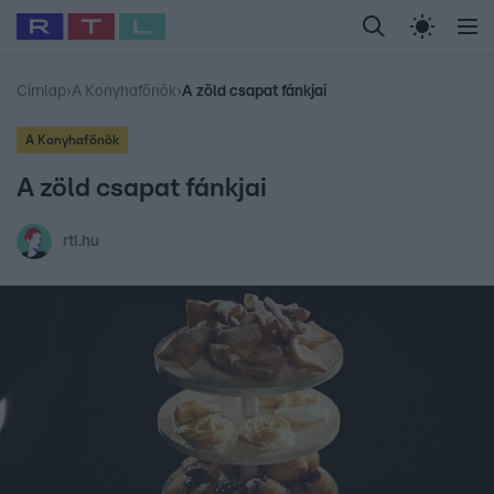
Legfrissebb
RTL Híradó
Fókusz
Sztárhírek
Randi
Celeb vagyok, me
#
Babits Marcella
#
Szellő István
#
Most Wanted
#
Gallusz Niko
Címlap
›
A Konyhafőnök
›
A zöld csapat fánkjai
A Konyhafőnök
A zöld csapat fánkjai
rtl.hu