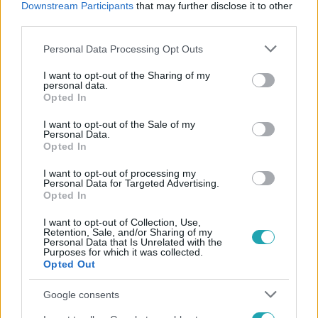
Downstream Participants
that may further disclose it to other
#
ZÖLD CSAPAT
third parties.
Please note that this website/app uses one or more Google
Personal Data Processing Opt Outs
services and may gather and store information including but
not limited to your visit or usage behaviour. You may click to
I want to opt-out of the Sharing of my
personal data.
grant or deny consent to Google and its third-party tags to
Opted In
use your data for below specified purposes in below Google
consent section.
I want to opt-out of the Sale of my
Népszerű
Personal Data.
Opted In
I want to opt-out of processing my
Personal Data for Targeted Advertising.
Opted In
I want to opt-out of Collection, Use,
Retention, Sale, and/or Sharing of my
Personal Data that Is Unrelated with the
Purposes for which it was collected.
Opted Out
Google consents