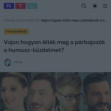
Legfrissebb
RTL Híradó
Fókusz
Sztárhírek
Randi
Celeb vagyok, me
#
Babits Marcella
#
Szellő István
#
Most Wanted
#
Gallusz Niko
Címlap
›
A Konyhafőnök
›
Vajon hogyan élték meg a párbajozók a humusz-küzdelmet?
A Konyhafőnök
Vajon hogyan élték meg a párbajozók
a humusz-küzdelmet?
rtl.hu