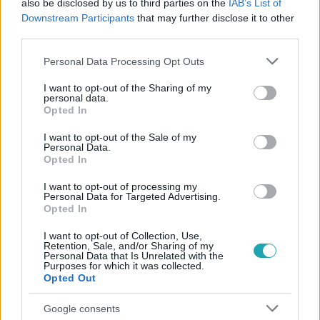
also be disclosed by us to third parties on the
IAB’s List of
#
KÖZÉPDÖNTŐ
#
EXTRA
#
JILLY KRISZTI
Downstream Participants
that may further disclose it to other
#
NÉMETH ÁDÁM
#
MECZKER TOMI
#
REIDER LÁSZLÓ
third parties.
Please note that this website/app uses one or more Google
Personal Data Processing Opt Outs
services and may gather and store information including but
not limited to your visit or usage behaviour. You may click to
I want to opt-out of the Sharing of my
personal data.
grant or deny consent to Google and its third-party tags to
Opted In
use your data for below specified purposes in below Google
consent section.
I want to opt-out of the Sale of my
Personal Data.
Népszerű
Opted In
I want to opt-out of processing my
Personal Data for Targeted Advertising.
Opted In
2:56
I want to opt-out of Collection, Use,
Retention, Sale, and/or Sharing of my
Personal Data that Is Unrelated with the
Purposes for which it was collected.
Opted Out
Google consents