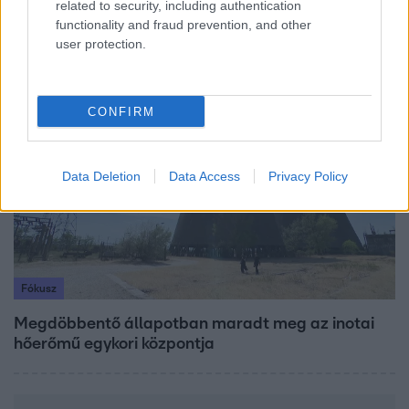
related to security, including authentication
"Hatalmas viharban" - így zajlott Hegyi Barbara
functionality and fraud prevention, and other
és Zorán első randija
user protection.
17:49
CONFIRM
Data Deletion
Data Access
Privacy Policy
Fókusz
Megdöbbentő állapotban maradt meg az inotai
hőerőmű egykori központja