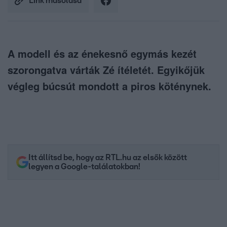
Link másolása
A modell és az énekesnő egymás kezét
szorongatva várták Zé ítéletét. Egyikőjük
végleg búcsút mondott a piros köténynek.
Itt állítsd be, hogy az RTL.hu az elsők között
legyen a Google-találatokban!