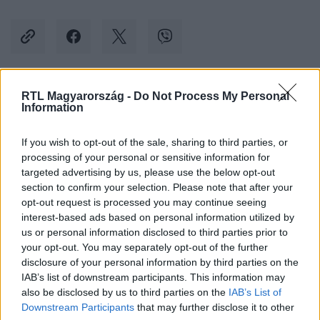
RTL Magyarország -
Do Not Process My Personal
Kövess minket, és értesülj a friss hírekről a
Information
Facebookon is!
If you wish to opt-out of the sale, sharing to third parties, or
processing of your personal or sensitive information for
Követem
targeted advertising by us, please use the below opt-out
section to confirm your selection. Please note that after your
opt-out request is processed you may continue seeing
interest-based ads based on personal information utilized by
us or personal information disclosed to third parties prior to
your opt-out. You may separately opt-out of the further
#
A KONYHAFŐNÖK VIP
#
ADÁSRÉSZLETEK
disclosure of your personal information by third parties on the
IAB’s list of downstream participants. This information may
#
KONYHAFONOKVIP
#
RTL
#
RTL KLUB
#
KIESÉS
also be disclosed by us to third parties on the
IAB’s List of
#
BÚCSÚ
#
RÁBA TIMI
#
MARÓT VIKI
Downstream Participants
that may further disclose it to other