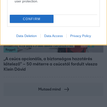
user protection.
14:09
CONFIRM
Data Deletion
Data Access
Privacy Policy
Reggeli
„A csúcs opcionális, a biztonságos hazatérés
kötelező” – 50 méterre a csúcstól fordult vissza
Klein Dávid
Mutasd mind