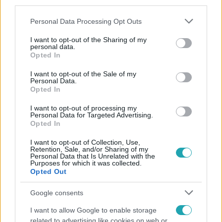
third parties.
Please note that this website/app uses one or more Google
Personal Data Processing Opt Outs
services and may gather and store information including but
not limited to your visit or usage behaviour. You may click to
I want to opt-out of the Sharing of my
personal data.
grant or deny consent to Google and its third-party tags to
Opted In
use your data for below specified purposes in below Google
consent section.
Népszerű
I want to opt-out of the Sale of my
Personal Data.
Opted In
I want to opt-out of processing my
Personal Data for Targeted Advertising.
Opted In
I want to opt-out of Collection, Use,
Retention, Sale, and/or Sharing of my
Personal Data that Is Unrelated with the
Purposes for which it was collected.
Opted Out
Google consents
I want to allow Google to enable storage
related to advertising like cookies on web or
Életmód