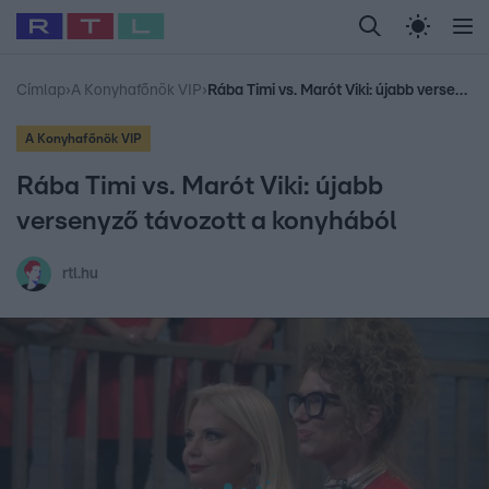
Legfrissebb
RTL Híradó
Fókusz
Sztárhírek
Randi
Celeb vagyok, me
#
Babits Marcella
#
Szellő István
#
Most Wanted
#
Gallusz Niko
Címlap
›
A Konyhafőnök VIP
›
Rába Timi vs. Marót Viki: újabb versenyző távozott a konyhából
A Konyhafőnök VIP
Rába Timi vs. Marót Viki: újabb
versenyző távozott a konyhából
rtl.hu