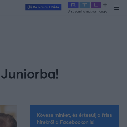
y
#
RTL+
#
Exek csatája 2026
#
Celeb vagyok, ments ki innen
#
H
 Juniorba!
Kövess minket, és értesülj a friss
hírekről a Facebookon is!