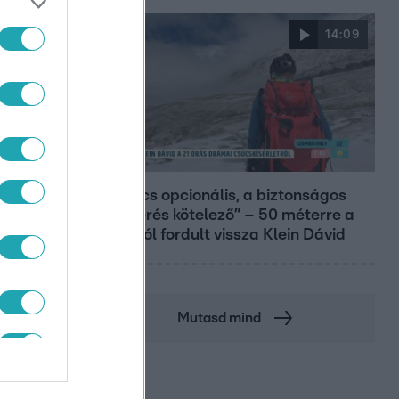
14:09
Reggeli
„A csúcs opcionális, a biztonságos
hazatérés kötelező” – 50 méterre a
csúcstól fordult vissza Klein Dávid
Mutasd mind