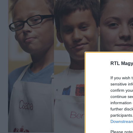
RTL Magy
If you wish 
sensitive in
confirm you
continue se
information 
further disc
participants
Downstream 
Please note