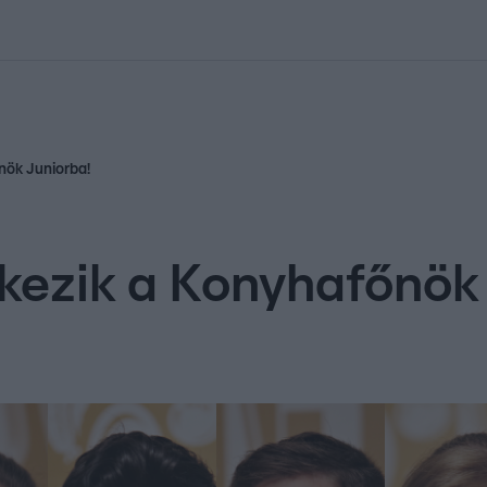
kolett
#
Időjárás
#
RTL műsor
#
Víz
#
Magyar Péter
#
Csillagjeg
nök Juniorba!
rkezik a Konyhafőnök