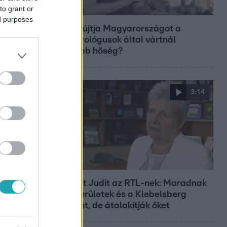
to grant or
Fókusz
ed purposes
Miért sújtja Magyarországot a
meteorológusok által vártnál
nagyobb hőség?
3:14
Híradó
Lannert Judit az RTL-nek: Maradnak
a tankerületek és a Klebelsberg
Központ, de átalakítják őket