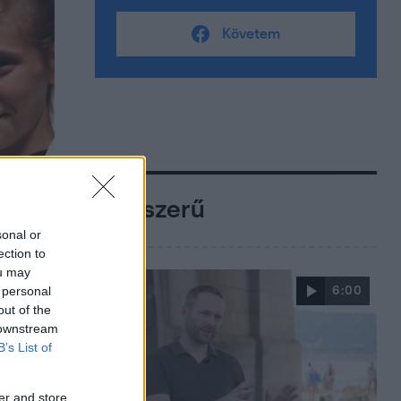
Követem
Népszerű
sonal or
ection to
ou may
 personal
6:00
out of the
 downstream
B’s List of
er and store