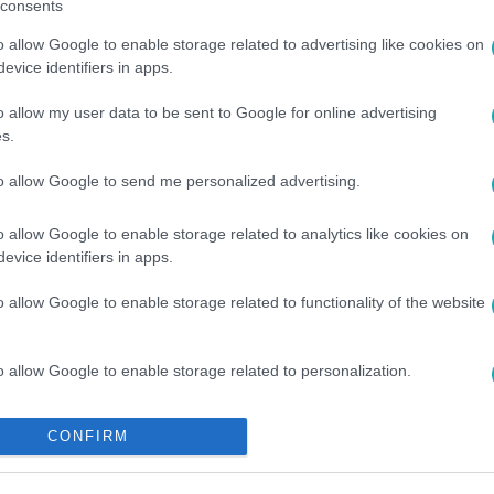
consents
o allow Google to enable storage related to advertising like cookies on
evice identifiers in apps.
o allow my user data to be sent to Google for online advertising
s.
NÖK JUNIOR
#
RTLII
#
VERSENYZŐ
#
ÁCS CSABA
to allow Google to send me personalized advertising.
#
MÜLLNER BENCE
o allow Google to enable storage related to analytics like cookies on
evice identifiers in apps.
o allow Google to enable storage related to functionality of the website
o allow Google to enable storage related to personalization.
o allow Google to enable storage related to security, including
CONFIRM
cation functionality and fraud prevention, and other user protection.