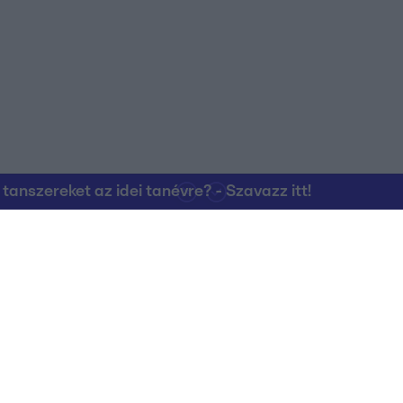
nszereket az idei tanévre? - Szavazz itt!
Kapcsolat
RTL Group Beszál
Magatartási Kó
az RTL+-on
Vállalati hírek