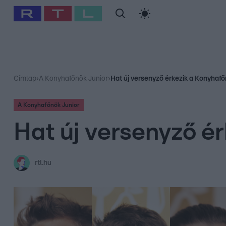
#
Babits Marcella
#
Szellő István
#
Most Wanted
#
Gallusz Ni
Címlap
›
A Konyhafőnök Junior
›
Hat új versenyző érkezik a Konyhafő
A Konyhafőnök Junior
Hat új versenyző é
rtl.hu