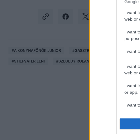
Google 
I want t
web or d
I want t
purpose
#
A KONYHAFŐNÖK JUNIOR
#
GASZTRONÓMIA
#
KONYHAFŐ
I want 
#
STIEFVATER LENI
#
SZEGEDY ROLAND
#
WALKER TEREZA
I want t
web or d
I want t
or app.
I want t
I want t
authenti