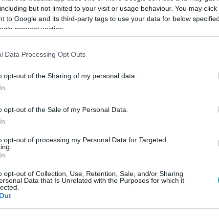
including but not limited to your visit or usage behaviour. You may click 
 to Google and its third-party tags to use your data for below specifi
ogle consent section.
Link másolása
l Data Processing Opt Outs
o opt-out of the Sharing of my personal data.
l a Konyhafőnök Juniorban. Az első hat
In
ább, de nincs megállás, mert most újabb
o opt-out of the Sale of my Personal Data.
utassa, mit tud.
In
to opt-out of processing my Personal Data for Targeted
ing.
In
között legyen a Google-találatokban!
o opt-out of Collection, Use, Retention, Sale, and/or Sharing
ersonal Data that Is Unrelated with the Purposes for which it
lected.
Out