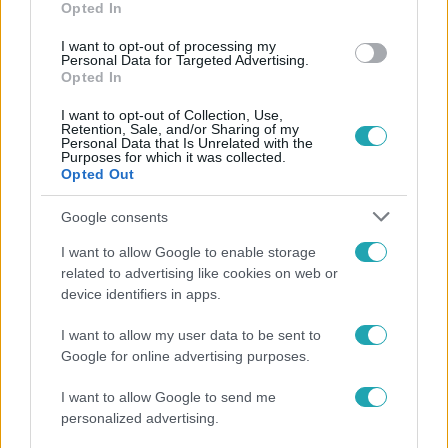
Opted In
#
MAKRANCZI ZALÁN SOROZAT
#
GÁSPÁR KATA
I want to opt-out of processing my
Personal Data for Targeted Advertising.
#
SOROZAT
#
PREMIER
#
RTL PLUSZ
#
JENEY LUCA
Opted In
#
INTERJÚ
#
VIDEÓ
I want to opt-out of Collection, Use,
Retention, Sale, and/or Sharing of my
Personal Data that Is Unrelated with the
Purposes for which it was collected.
Opted Out
Google consents
I want to allow Google to enable storage
Népszerű
related to advertising like cookies on web or
device identifiers in apps.
I want to allow my user data to be sent to
Google for online advertising purposes.
3:02
I want to allow Google to send me
personalized advertising.