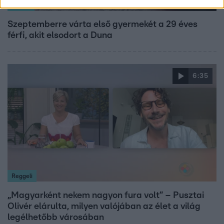
Híradó
Szeptemberre várta első gyermekét a 29 éves
férfi, akit elsodort a Duna
6:35
Reggeli
„Magyarként nekem nagyon fura volt” – Pusztai
Olivér elárulta, milyen valójában az élet a világ
legélhetőbb városában