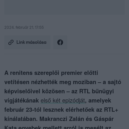
2024. február 21. 17:55
Link másolása
A renitens szereplői premier előtti
vetítésen nézhették meg moziban – a sajtó
képviselőivel közösen – az RTL bűnügyi
vígjátékának
első két epizódját
, amelyek
február 23-tól lesznek elérhetőek az RTL+
kínálatában. Makranczi Zalán és Gáspár
Kata egyebek mellett arról is mesélt az