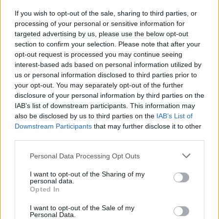
If you wish to opt-out of the sale, sharing to third parties, or
processing of your personal or sensitive information for
targeted advertising by us, please use the below opt-out
section to confirm your selection. Please note that after your
opt-out request is processed you may continue seeing
interest-based ads based on personal information utilized by
us or personal information disclosed to third parties prior to
your opt-out. You may separately opt-out of the further
disclosure of your personal information by third parties on the
IAB’s list of downstream participants. This information may
Kövess minket, és értesülj a friss hírekről a
also be disclosed by us to third parties on the
IAB’s List of
Facebookon is!
Downstream Participants
that may further disclose it to other
third parties.
Követem
Please note that this website/app uses one or more Google
Personal Data Processing Opt Outs
services and may gather and store information including but
not limited to your visit or usage behaviour. You may click to
I want to opt-out of the Sharing of my
personal data.
grant or deny consent to Google and its third-party tags to
Opted In
use your data for below specified purposes in below Google
consent section.
I want to opt-out of the Sale of my
Personal Data.
#
A RENITENS
#
RTL
#
MAKRANCZI ZALÁN