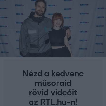
Nézd a kedvenc
műsoraid
rövid videóit
az RTL.hu-n!