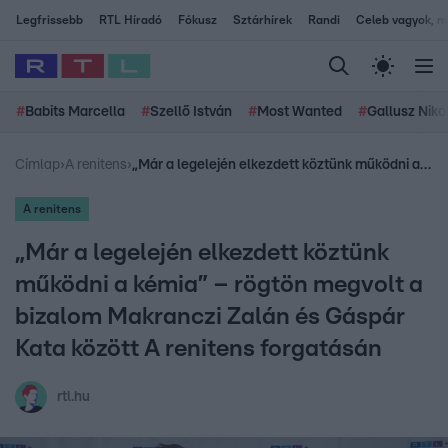
Legfrissebb
RTL Híradó
Fókusz
Sztárhírek
Randi
Celeb vagyok, me
#
Babits Marcella
#
Szellő István
#
Most Wanted
#
Gallusz Niko
Címlap
›
A renitens
›
„Már a legelején elkezdett köztünk működni a kémia” – rögtön megvolt a bizalom Makranczi Zalán és Gáspár Kata között A renitens forgatásán
A renitens
„Már a legelején elkezdett köztünk
működni a kémia” – rögtön megvolt a
bizalom Makranczi Zalán és Gáspár
Kata között A renitens forgatásán
rtl.hu