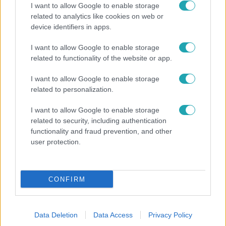
I want to allow Google to enable storage
related to analytics like cookies on web or
device identifiers in apps.
I want to allow Google to enable storage
related to functionality of the website or app.
Exek csatája
47-szer szakítottak, többször elküldte otthonról
I want to allow Google to enable storage
related to personalization.
feleségét, Joe-nak mégis fáj a különélés
I want to allow Google to enable storage
related to security, including authentication
functionality and fraud prevention, and other
2:55
user protection.
CONFIRM
Data Deletion
Data Access
Privacy Policy