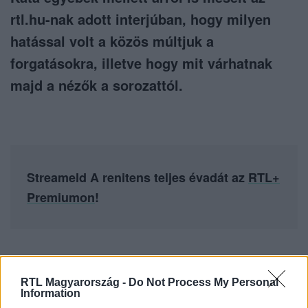
rtl.hu-nak adott interjúban, hogy milyen
hatással volt a közös múltjuk a
forgatásokra, illetve hogy mit várhatnak
majd a nézők a sorozattól.
Streameld A renitens teljes évadát az
RTL+
Premiumon
!
Itt állítsd be, hogy az RTL.hu az elsők között
RTL Magyarország -
Do Not Process My Personal
legyen a Google-találatokban!
Information