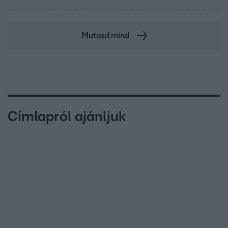
Mutasd mind
Címlapról ajánljuk