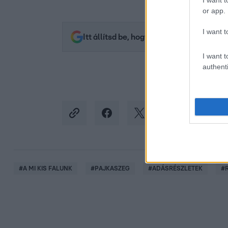
I want t
or app.
I want t
Itt állítsd be, hogy az RTL.hu az elsők 
I want t
authenti
#
A MI KIS FALUNK
#
PAJKASZEG
#
ADÁSRÉSZLETEK
#