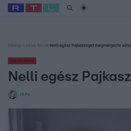
#
Babits Marcella
#
Szellő István
#
Most Wanted
#
Gallusz Ni
Címlap
›
A mi kis falunk
›
Nelli egész Pajkaszeget megmérgezte süt
A mi kis falunk
Nelli egész Pajka
rtl.hu