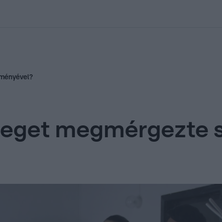
kolett
#
Időjárás
#
RTL műsor
#
Víz
#
Magyar Péter
#
Csillagjeg
eményével?
szeget megmérgezte