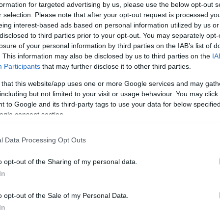
formation for targeted advertising by us, please use the below opt-out s
r selection. Please note that after your opt-out request is processed y
eing interest-based ads based on personal information utilized by us or
Link másolása
disclosed to third parties prior to your opt-out. You may separately opt-
losure of your personal information by third parties on the IAB’s list of
. This information may also be disclosed by us to third parties on the
IA
Participants
that may further disclose it to other third parties.
e konyhai kreálmányát, és habár a szerelmes
 that this website/app uses one or more Google services and may gath
including but not limited to your visit or usage behaviour. You may click 
i nem stimmel a süteménnyel, a lány inkább
 to Google and its third-party tags to use your data for below specifi
gy bebizonyítsa, nem az ő képességeivel
ogle consent section.
iskóta – na meg persze Saci – kálváriája.
l Data Processing Opt Outs
o opt-out of the Sharing of my personal data.
In
o opt-out of the Sale of my Personal Data.
In