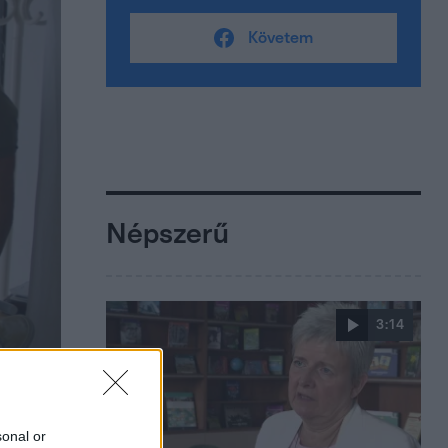
Követem
Népszerű
3:14
sonal or