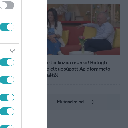
Bulvár
Véget ért a közös munka! Balogh
Levente elbúcsúzott Az álommeló
győztesétől
Mutasd mind