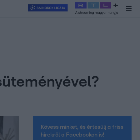
y
#
RTL+
#
Exek csatája 2026
#
Celeb vagyok, ments ki innen
#
H
 süteményével?
Kövess minket, és értesülj a friss
hírekről a Facebookon is!