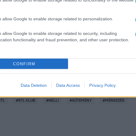
o allow Google to enable storage related to functionality of the website
o allow Google to enable storage related to personalization.
között legyen a Google-találatokban!
o allow Google to enable storage related to security, including
cation functionality and fraud prevention, and other user protection.
CONFIRM
Data Deletion
Data Access
Privacy Policy
RTL
#
RTL KLUB
#
NELLI
#
SÜTEMÉNY
#
MÉRGEZÉS