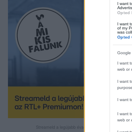
I want 
Advertis
Opted 
I want t
of my P
was col
Opted 
Google 
I want t
web or d
I want t
purpose
I want 
I want t
web or d
Streameld a legújabb évadot az RTL+ Premiumon!