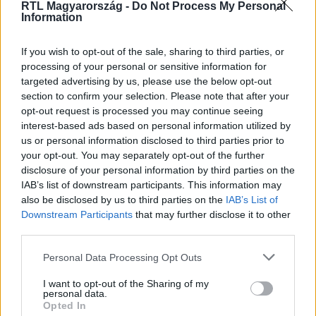
RTL Magyarország -
Do Not Process My Personal
Information
Itt állítsd be, hogy az RTL.hu az elsők között
If you wish to opt-out of the sale, sharing to third parties, or
legyen a Google-találatokban!
processing of your personal or sensitive information for
targeted advertising by us, please use the below opt-out
section to confirm your selection. Please note that after your
opt-out request is processed you may continue seeing
interest-based ads based on personal information utilized by
us or personal information disclosed to third parties prior to
your opt-out. You may separately opt-out of the further
disclosure of your personal information by third parties on the
IAB’s list of downstream participants. This information may
also be disclosed by us to third parties on the
IAB’s List of
Downstream Participants
that may further disclose it to other
third parties.
Kövess minket, és értesülj a friss
Please note that this website/app uses one or more Google
Personal Data Processing Opt Outs
hírekről a Facebookon is!
services and may gather and store information including but
not limited to your visit or usage behaviour. You may click to
I want to opt-out of the Sharing of my
personal data.
grant or deny consent to Google and its third-party tags to
Követem
Opted In
use your data for below specified purposes in below Google