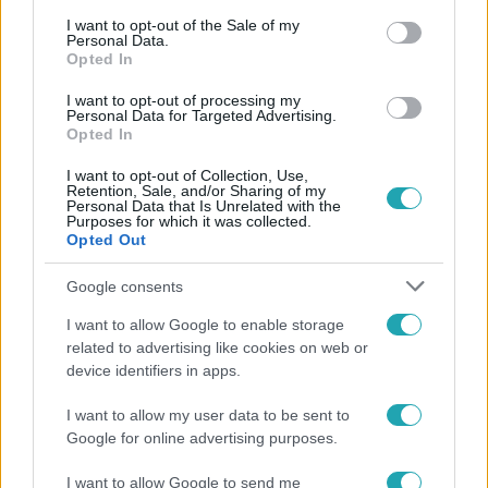
consent section.
I want to opt-out of the Sale of my
Personal Data.
Opted In
I want to opt-out of processing my
Personal Data for Targeted Advertising.
#
A LEGJOBB AJÁNLAT
#
RTL
#
ADÁSRÉSZLETEK
Opted In
#
SVÁBY ANDRÁS
#
ALFÖLDI RÓBERT
#
VIDEÓ
I want to opt-out of Collection, Use,
Retention, Sale, and/or Sharing of my
#
ELENI KORANI
#
BULVÁR
#
LÁMPA
Personal Data that Is Unrelated with the
Purposes for which it was collected.
Opted Out
#
SZENDRŐ PÉTER
#
SÁRKÁNY PÉTER
#
PÁPAI PÉTER
#
KOVÁTS DÁVID
#
FELFEDEZŐK
Google consents
I want to allow Google to enable storage
related to advertising like cookies on web or
device identifiers in apps.
I want to allow my user data to be sent to
Google for online advertising purposes.
Népszerű
I want to allow Google to send me