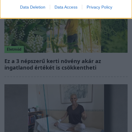
Data Deletion
Data Access
Privacy Policy
Életmód
Ez a 3 népszerű kerti növény akár az
ingatlanod értékét is csökkentheti