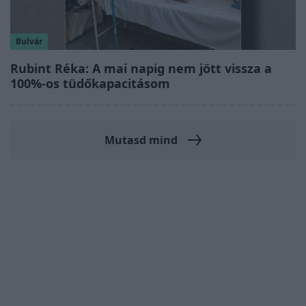
Bulvár
Rubint Réka: A mai napig nem jött vissza a
100%-os tüdőkapacitásom
Mutasd mind