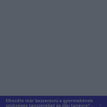
Elkezdte már beszerezni a gyermekének
szükséges tanszereket az idei tanévre? -