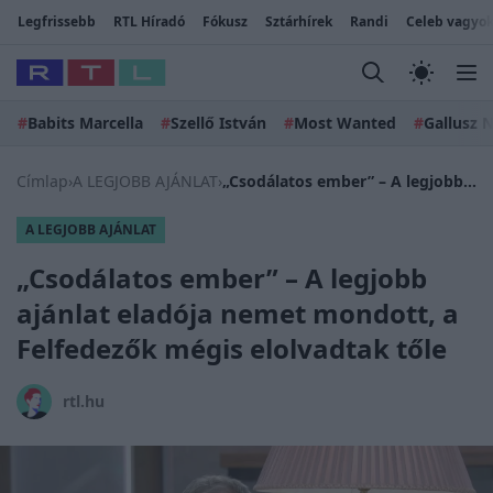
Legfrissebb
RTL Híradó
Fókusz
Sztárhírek
Randi
Celeb vagyok
#
Babits Marcella
#
Szellő István
#
Most Wanted
#
Gallusz N
Címlap
›
A LEGJOBB AJÁNLAT
›
„Csodálatos ember” – A legjobb ajánlat eladója nemet mondott, a Felfedezők mégis elolvadtak tőle
A LEGJOBB AJÁNLAT
„Csodálatos ember” – A legjobb
ajánlat eladója nemet mondott, a
Felfedezők mégis elolvadtak tőle
rtl.hu