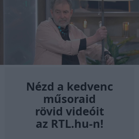
Nézd a kedvenc műsoraid rövi
Nézd a kedvenc
műsoraid
rövid videóit
az RTL.hu-n!