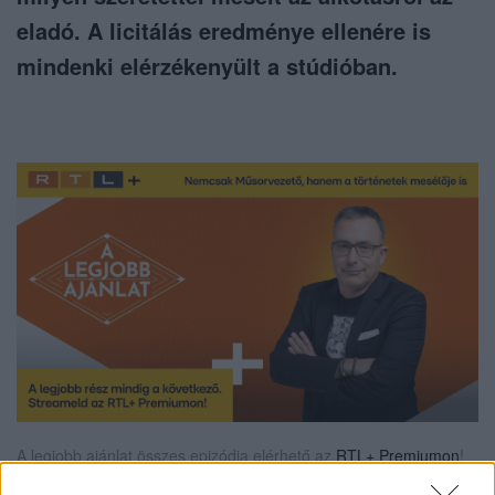
eladó. A licitálás eredménye ellenére is
mindenki elérzékenyült a stúdióban.
A legjobb ajánlat összes epizódja elérhető az
RTL+ Premiumon
!
Streameld most Sváby András műtárgyfelfedező műsorát!