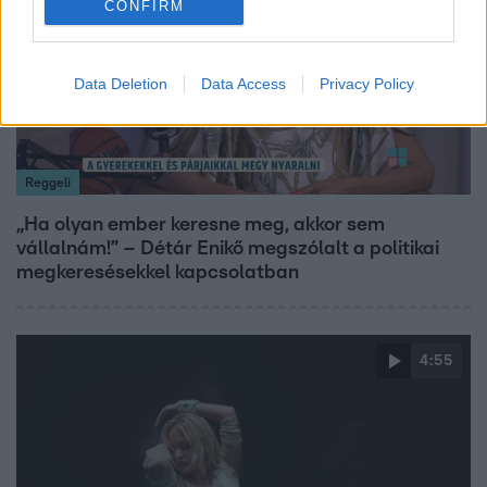
CONFIRM
Data Deletion
Data Access
Privacy Policy
Reggeli
„Ha olyan ember keresne meg, akkor sem
vállalnám!” – Détár Enikő megszólalt a politikai
megkeresésekkel kapcsolatban
4:55