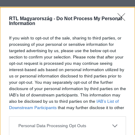
RTL Magyarország -
Do Not Process My Personal
Itt állítsd be, hogy az RTL.hu az elsők között
Information
legyen a Google-találatokban!
If you wish to opt-out of the sale, sharing to third parties, or
processing of your personal or sensitive information for
targeted advertising by us, please use the below opt-out
section to confirm your selection. Please note that after your
opt-out request is processed you may continue seeing
interest-based ads based on personal information utilized by
us or personal information disclosed to third parties prior to
your opt-out. You may separately opt-out of the further
disclosure of your personal information by third parties on the
IAB’s list of downstream participants. This information may
also be disclosed by us to third parties on the
IAB’s List of
Kövess minket, és értesülj a friss hírekről a
Downstream Participants
that may further disclose it to other
third parties.
Facebookon is!
Please note that this website/app uses one or more Google
Personal Data Processing Opt Outs
Követem
services and may gather and store information including but