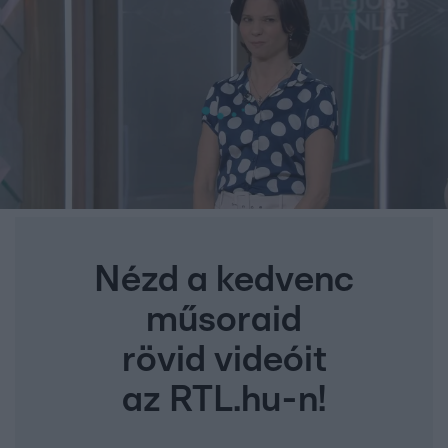
Nézd a kedvenc
műsoraid
rövid videóit
az RTL.hu-n!