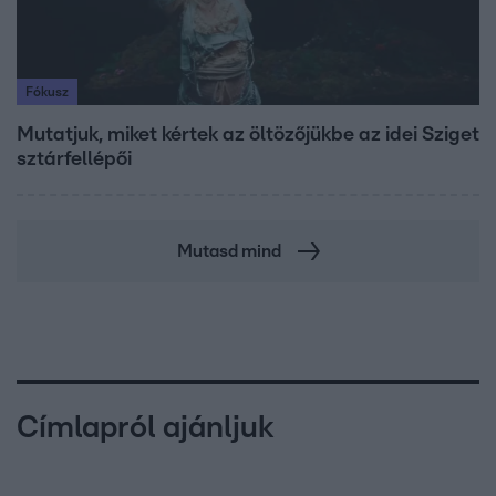
Fókusz
Mutatjuk, miket kértek az öltözőjükbe az idei Sziget
sztárfellépői
Mutasd mind
Címlapról ajánljuk