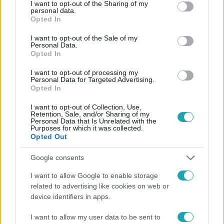
not limited to your visit or usage behaviour. You may click to
I want to opt-out of the Sharing of my
personal data.
grant or deny consent to Google and its third-party tags to
Opted In
use your data for below specified purposes in below Google
consent section.
I want to opt-out of the Sale of my
Personal Data.
Opted In
#
A LEGJOBB AJÁNLAT
#
RTL
#
SVÁBY ANDRÁS
I want to opt-out of processing my
#
ADÁSRÉSZLETEK
#
ALFÖLDI RÓBERT
#
VIDEÓ
Personal Data for Targeted Advertising.
Opted In
#
BULVÁR
#
SZENDRŐ PÉTER
#
DÉNES ZSUZSANNA
I want to opt-out of Collection, Use,
#
ELENI KORANI
#
KOVÁTS DÁVID
#
KISS ROÓZ ILONA
Retention, Sale, and/or Sharing of my
Personal Data that Is Unrelated with the
Purposes for which it was collected.
#
KERÁMIA
#
PÁPAI PÉTER
#
LICIT
Opted Out
Google consents
I want to allow Google to enable storage
related to advertising like cookies on web or
device identifiers in apps.
Népszerű
I want to allow my user data to be sent to