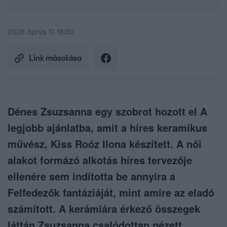
2026. április 17. 18:30
Link másolása
Dénes Zsuzsanna egy szobrot hozott el A
legjobb ajánlatba, amit a híres keramikus
művész, Kiss Roóz Ilona készített. A női
alakot formázó alkotás híres tervezője
ellenére sem indította be annyira a
Felfedezők fantáziáját, mint amire az eladó
számított. A kerámiára érkező összegek
láttán Zsuzsanna csalódottan nézett