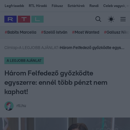
Legfrissebb
RTL Híradó
Fókusz
Sztárhírek
Randi
Celeb vagyok, me
#
Babits Marcella
#
Szellő István
#
Most Wanted
#
Gallusz Niko
Címlap
›
A LEGJOBB AJÁNLAT
›
Három Felfedező győzködte egyszerre: ennél több pénzt nem kaphat!
A LEGJOBB AJÁNLAT
Három Felfedező győzködte
egyszerre: ennél több pénzt nem
kaphat!
rtl.hu