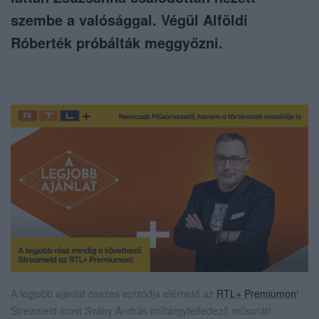
szembe a valósággal. Végül Alföldi
Róberték próbálták meggyőzni.
A legjobb ajánlat összes epizódja elérhető az
RTL+ Premiumon
!
Streameld most Sváby András műtárgyfelfedező műsorát!