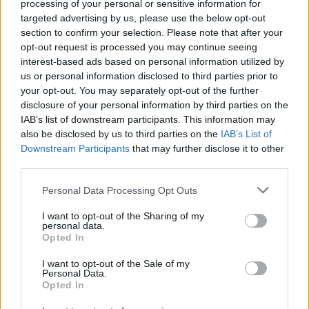
processing of your personal or sensitive information for
targeted advertising by us, please use the below opt-out
section to confirm your selection. Please note that after your
Követem
opt-out request is processed you may continue seeing
interest-based ads based on personal information utilized by
us or personal information disclosed to third parties prior to
your opt-out. You may separately opt-out of the further
disclosure of your personal information by third parties on the
IAB’s list of downstream participants. This information may
#
A KONYHAFŐNÖK
#
VIDEÓ
#
EXTRA VIDEÓK
also be disclosed by us to third parties on the
IAB’s List of
Downstream Participants
that may further disclose it to other
#
GASZTRONÓMIA
#
FŐZÉS
#
KVÍZ
#
TESZT
third parties.
#
FÖLDI LÁSZLÓ
#
KEREKES BALÁZS
Please note that this website/app uses one or more Google
Personal Data Processing Opt Outs
#
MOLNÁR-THOMKA HANNA
#
OBERSOVSZKY NÓRA
services and may gather and store information including but
not limited to your visit or usage behaviour. You may click to
I want to opt-out of the Sharing of my
#
CZEGLÉDI LAURA
#
FERENCI LÁSZLÓ
personal data.
grant or deny consent to Google and its third-party tags to
Opted In
#
KETTEL-FÜLÖP FLÓRA
#
NAGY DÁNIEL
use your data for below specified purposes in below Google
consent section.
I want to opt-out of the Sale of my
#
HORVÁTH GERGELY
#
SINKOVIC DÓRA
Personal Data.
Opted In
#
KURTA ZSUZSA