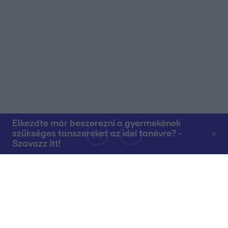
Elkezdte már beszerezni a gyermekének
szükséges tanszereket az idei tanévre? -
Szavazz itt!