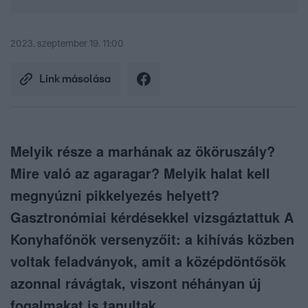
2023. szeptember 19. 11:00
Link másolása
Melyik része a marhának az ököruszály?
Mire való az agaragar? Melyik halat kell
megnyúzni pikkelyezés helyett?
Gasztronómiai kérdésekkel vizsgáztattuk A
Konyhafőnök versenyzőit: a kihívás közben
voltak feladványok, amit a középdöntősök
azonnal rávágtak, viszont néhányan új
fogalmakat is tanultak.