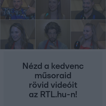
Nézd a kedvenc
műsoraid
rövid videóit
az RTL.hu-n!