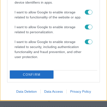
device identifiers in apps.
Lannert Judit az RTL-nek: Maradnak a
I want to allow Google to enable storage
tankerületek és a Klebelsberg Központ, de
related to functionality of the website or app.
átalakítják őket
I want to allow Google to enable storage
related to personalization.
I want to allow Google to enable storage
related to security, including authentication
functionality and fraud prevention, and other
user protection.
CONFIRM
Bulvár
Data Deletion
Data Access
Privacy Policy
„Téged. Engem. Minket.” – Emilio és Tina szerelmes
vallomása sokakat megérinthet