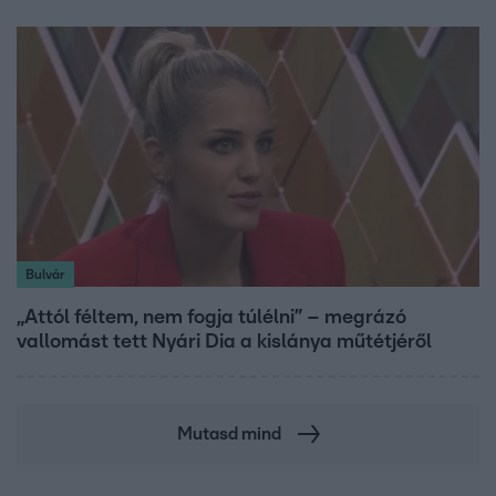
Bulvár
„Attól féltem, nem fogja túlélni” – megrázó
vallomást tett Nyári Dia a kislánya műtétjéről
Mutasd mind