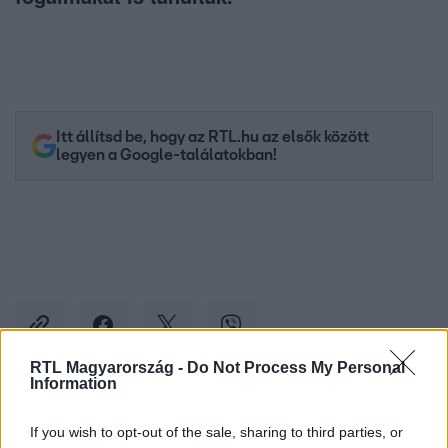
Itt állítsd be, hogy az RTL.hu az elsők között
legyen a Google-találatokban!
RTL Magyarország -
Do Not Process My Personal
Information
Kövess minket, és értesülj a friss hírekről a
If you wish to opt-out of the sale, sharing to third parties, or
Facebookon is!