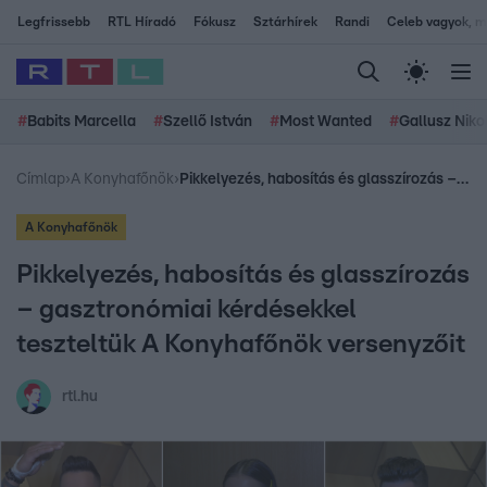
Legfrissebb
RTL Híradó
Fókusz
Sztárhírek
Randi
Celeb vagyok, me
#
Babits Marcella
#
Szellő István
#
Most Wanted
#
Gallusz Niko
Címlap
›
A Konyhafőnök
›
Pikkelyezés, habosítás és glasszírozás – gasztronómiai kérdésekkel teszteltük A Konyhafőnök versenyzőit
A Konyhafőnök
Pikkelyezés, habosítás és glasszírozás
– gasztronómiai kérdésekkel
teszteltük A Konyhafőnök versenyzőit
rtl.hu