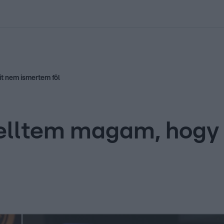
kolett
#
Időjárás
#
RTL műsor
#
Víz
#
Magyar Péter
#
Csillagjeg
it nem ismertem föl
yelltem magam, hogy 