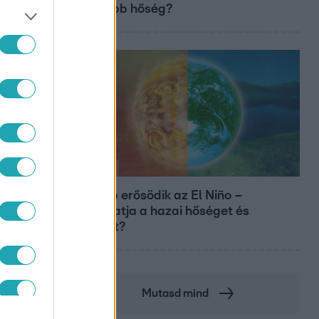
nagyobb hőség?
Időjárás
Tovább erősödik az El Niño –
fokozhatja a hazai hőséget és
aszályt?
Mutasd mind