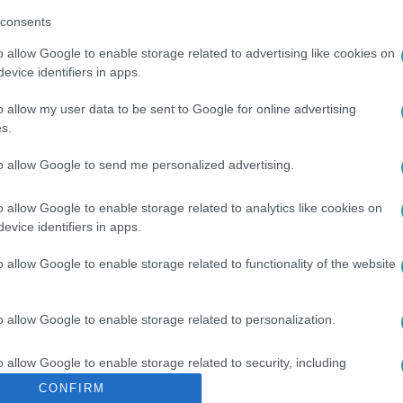
consents
o allow Google to enable storage related to advertising like cookies on
evice identifiers in apps.
o allow my user data to be sent to Google for online advertising
s.
to allow Google to send me personalized advertising.
o allow Google to enable storage related to analytics like cookies on
EÓK
#
VIVIEN
#
MÚLT
#
FELISMERÉS
#
FŐZÉS
evice identifiers in apps.
o allow Google to enable storage related to functionality of the website
o allow Google to enable storage related to personalization.
o allow Google to enable storage related to security, including
cation functionality and fraud prevention, and other user protection.
CONFIRM