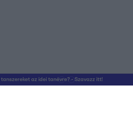
nszereket az idei tanévre? - Szavazz itt!