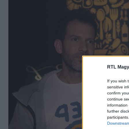
RTL Magy
If you wish 
sensitive in
confirm you
continue se
information 
further disc
participants
Downstream 