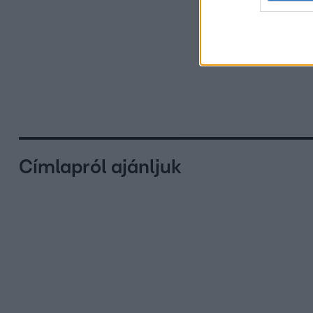
Címlapról ajánljuk