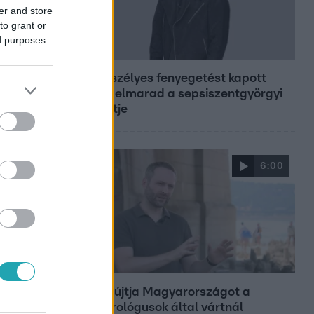
er and store
to grant or
ed purposes
Bulvár
Életveszélyes fenyegetést kapott
Majka, elmarad a sepsiszentgyörgyi
koncertje
6:00
Fókusz
Miért sújtja Magyarországot a
meteorológusok által vártnál