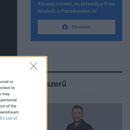
Kövess minket, és értesülj a friss
hírekről a Facebookon is!
Követem
sonal or
Népszerű
ection to
ou may
 personal
out of the
 downstream
B’s List of