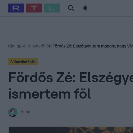
#
Babits Marcella
#
Szellő István
#
Most Wanted
#
Gallusz Ni
Címlap
›
A Konyhafőnök
›
Fördős Zé: Elszégyelltem magam, hogy Viv
A Konyhafőnök
Fördős Zé: Elszég
ismertem föl
rtl.hu