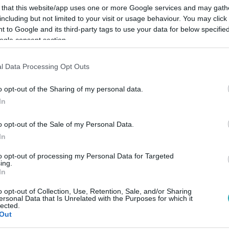
 that this website/app uses one or more Google services and may gath
including but not limited to your visit or usage behaviour. You may click 
 to Google and its third-party tags to use your data for below specifi
ogle consent section.
Link másolása
l Data Processing Opt Outs
o opt-out of the Sharing of my personal data.
In
ult, hogy Zé és Jenő hogyan fogadják majd,
o opt-out of the Sale of my Personal Data.
a, ugyanis egyikük sem ismert rá elsőre.
In
sűritagnak beugrott a lány. Extra
to opt-out of processing my Personal Data for Targeted
lték, hogyan élték meg a találkozást.
ing.
In
o opt-out of Collection, Use, Retention, Sale, and/or Sharing
ersonal Data that Is Unrelated with the Purposes for which it
lected.
Out
között legyen a Google-találatokban!