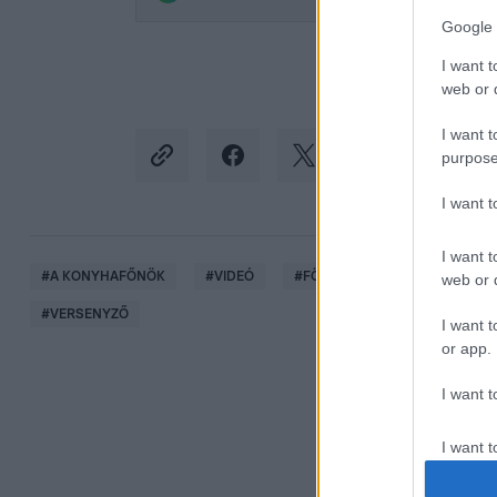
Google 
I want t
web or d
I want t
purpose
I want 
I want t
#
A KONYHAFŐNÖK
#
VIDEÓ
#
FÖRDŐS ZÉ
#
EXTRA VID
web or d
#
VERSENYZŐ
I want t
or app.
I want t
I want t
authenti