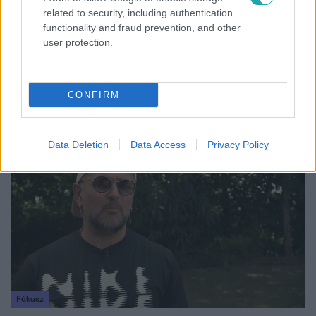
related to security, including authentication
functionality and fraud prevention, and other
user protection.
Életmód
Kitört a lecsó-láz! Íme 3 tuti recept az
CONFIRM
elkészítéséhez
Data Deletion
Data Access
Privacy Policy
7:51
Fókusz