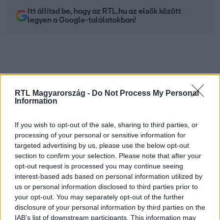
Itt állítsd be, hogy az RTL.hu az elsők között
legyen a Google-találatokban!
RTL Magyarország -
Do Not Process My Personal
Information
If you wish to opt-out of the sale, sharing to third parties, or
processing of your personal or sensitive information for
targeted advertising by us, please use the below opt-out
Kövess minket, és értesülj a friss hírekről a
section to confirm your selection. Please note that after your
Facebookon is!
opt-out request is processed you may continue seeing
interest-based ads based on personal information utilized by
us or personal information disclosed to third parties prior to
Követem
your opt-out. You may separately opt-out of the further
disclosure of your personal information by third parties on the
IAB’s list of downstream participants. This information may