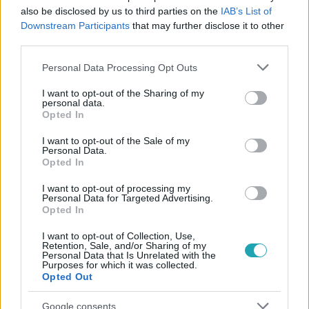
also be disclosed by us to third parties on the
IAB’s List of
Downstream Participants
that may further disclose it to other
third parties.
#
A KONYHAFŐNÖK VIP
#
RTL
#
EXTRA VIDEÓK
Please note that this website/app uses one or more Google
Personal Data Processing Opt Outs
#
GASZTROREALITY
#
VIDEÓ
#
KARDOS ESZTER
services and may gather and store information including but
not limited to your visit or usage behaviour. You may click to
I want to opt-out of the Sharing of my
#
ÉDESSÉG
#
SÜTEMÉNY
#
MÉZESKRÉMES
personal data.
grant or deny consent to Google and its third-party tags to
Opted In
#
STREET KITCHEN
use your data for below specified purposes in below Google
consent section.
I want to opt-out of the Sale of my
Personal Data.
Opted In
I want to opt-out of processing my
Personal Data for Targeted Advertising.
Opted In
I want to opt-out of Collection, Use,
Népszerű
Retention, Sale, and/or Sharing of my
Personal Data that Is Unrelated with the
Purposes for which it was collected.
Opted Out
Google consents