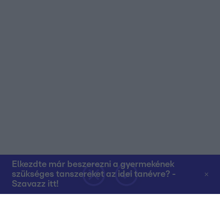
Elkezdte már beszerezni a gyermekének
szükséges tanszereket az idei tanévre? -
Szavazz itt!