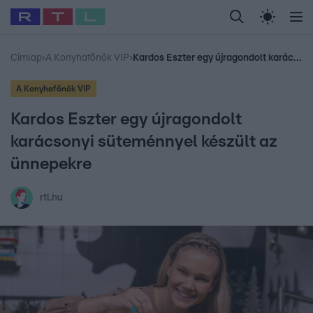
Legfrissebb
RTL Híradó
Fókusz
Sztárhírek
Randi
Celeb vagyok, me
#
Babits Marcella
#
Szellő István
#
Most Wanted
#
Gallusz Niko
Címlap
›
A Konyhafőnök VIP
›
Kardos Eszter egy újragondolt karácsonyi süteménnyel készült az ünnepekre
A Konyhafőnök VIP
Kardos Eszter egy újragondolt
karácsonyi süteménnyel készült az
ünnepekre
rtl.hu