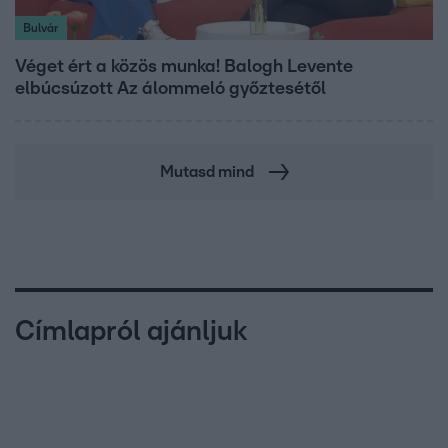
Bulvár
Véget ért a közös munka! Balogh Levente
elbúcsúzott Az álommeló győztesétől
Mutasd mind
Címlapról ajánljuk