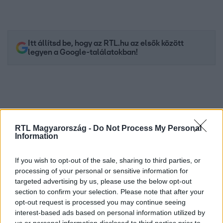
Itt állítsd be, hogy az RTL.hu az elsők között
legyen a Google-találatokban!
RTL Magyarország -
Do Not Process My Personal
Information
If you wish to opt-out of the sale, sharing to third parties, or
processing of your personal or sensitive information for
targeted advertising by us, please use the below opt-out
Kövess minket, és értesülj a friss hírekről a
section to confirm your selection. Please note that after your
Facebookon is!
opt-out request is processed you may continue seeing
interest-based ads based on personal information utilized by
Követem