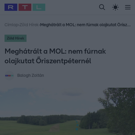
Legfrissebb
RTL Híradó
Fókusz
Sztárhírek
Randi
Celeb vagyok, me
#
Babits Marcella
#
Szellő István
#
Most Wanted
#
Gallusz Niko
Címlap
›
Zöld Hírek
›
Meghátrált a MOL: nem fúrnak olajkutat Őriszentpéternél
Zöld Hírek
Meghátrált a MOL: nem fúrnak
olajkutat Őriszentpéternél
Balogh Zoltán