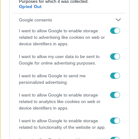
Purposes for which it was collected.
Opted Out
Google consents
I want to allow Google to enable storage
related to advertising like cookies on web or
device identifiers in apps.
I want to allow my user data to be sent to
Google for online advertising purposes.
Bulvár
I want to allow Google to send me
"Nem beszélek már vele évek óta" - Édesapja
personalized advertising.
kitagadta Nagy Zsoltot
I want to allow Google to enable storage
related to analytics like cookies on web or
device identifiers in apps.
17:24
I want to allow Google to enable storage
related to functionality of the website or app.