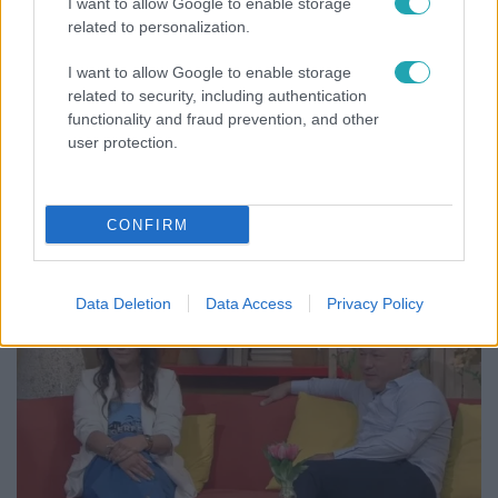
I want to allow Google to enable storage
related to personalization.
I want to allow Google to enable storage
related to security, including authentication
functionality and fraud prevention, and other
Reggeli
user protection.
„Ha olyan ember keresne meg, akkor sem
vállalnám!” – Détár Enikő megszólalt a politikai
megkeresésekkel kapcsolatban
CONFIRM
Data Deletion
Data Access
Privacy Policy