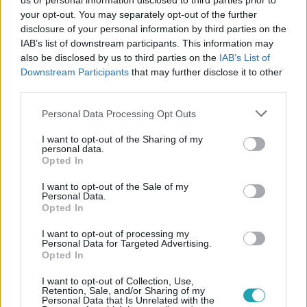
us or personal information disclosed to third parties prior to
your opt-out. You may separately opt-out of the further
disclosure of your personal information by third parties on the
IAB’s list of downstream participants. This information may
also be disclosed by us to third parties on the
IAB’s List of
Downstream Participants
that may further disclose it to other
third parties.
#
ZÖLD HÍREK
#
ADÁSRÉSZLETEK
#
MOL
Please note that this website/app uses one or more Google
Personal Data Processing Opt Outs
#
OLAJKÚT
#
ŐRISZENTPÉTER
#
CIVIL SZERVEZET
services and may gather and store information including but
#
PETÍCIÓ
not limited to your visit or usage behaviour. You may click to
I want to opt-out of the Sharing of my
personal data.
grant or deny consent to Google and its third-party tags to
Opted In
use your data for below specified purposes in below Google
consent section.
I want to opt-out of the Sale of my
Personal Data.
Opted In
I want to opt-out of processing my
Personal Data for Targeted Advertising.
Opted In
Népszerű
I want to opt-out of Collection, Use,
Retention, Sale, and/or Sharing of my
Personal Data that Is Unrelated with the