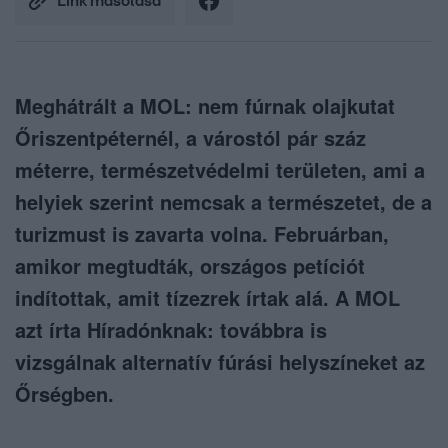
Link másolása
Meghátrált a MOL: nem fúrnak olajkutat
Őriszentpéternél, a várostól pár száz
méterre, természetvédelmi területen, ami a
helyiek szerint nemcsak a természetet, de a
turizmust is zavarta volna. Februárban,
amikor megtudták, országos petíciót
indítottak, amit tízezrek írtak alá. A MOL
azt írta Híradónknak: továbbra is
vizsgálnak alternatív fúrási helyszíneket az
Őrségben.