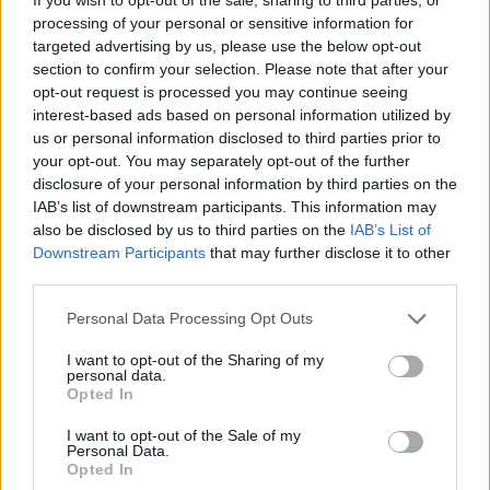
processing of your personal or sensitive information for
targeted advertising by us, please use the below opt-out
section to confirm your selection. Please note that after your
opt-out request is processed you may continue seeing
interest-based ads based on personal information utilized by
us or personal information disclosed to third parties prior to
your opt-out. You may separately opt-out of the further
disclosure of your personal information by third parties on the
IAB’s list of downstream participants. This information may
also be disclosed by us to third parties on the
IAB’s List of
Kövess minket, és értesülj a friss hírekről a
Downstream Participants
that may further disclose it to other
Facebookon is!
third parties.
Please note that this website/app uses one or more Google
Personal Data Processing Opt Outs
Követem
services and may gather and store information including but
not limited to your visit or usage behaviour. You may click to
I want to opt-out of the Sharing of my
personal data.
grant or deny consent to Google and its third-party tags to
Opted In
use your data for below specified purposes in below Google
consent section.
I want to opt-out of the Sale of my
Personal Data.
Opted In
#
X-FAKTOR
#
X-FAKTOR 2025 PRODUKCIÓK
#
BELANO