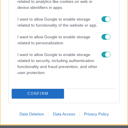
related to analytics like cookies on web or
device identifiers in apps.
Bulvár
I want to allow Google to enable storage
„Téged. Engem. Minket.” – Emilio és Tina szerelmes
related to functionality of the website or app.
vallomása sokakat megérinthet
I want to allow Google to enable storage
related to personalization.
I want to allow Google to enable storage
related to security, including authentication
functionality and fraud prevention, and other
user protection.
CONFIRM
Bulvár
Data Deletion
Data Access
Privacy Policy
Veréb Tamás és felesége nagy bejelentést tettek