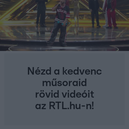
Nézd a kedvenc
műsoraid
rövid videóit
az RTL.hu-n!