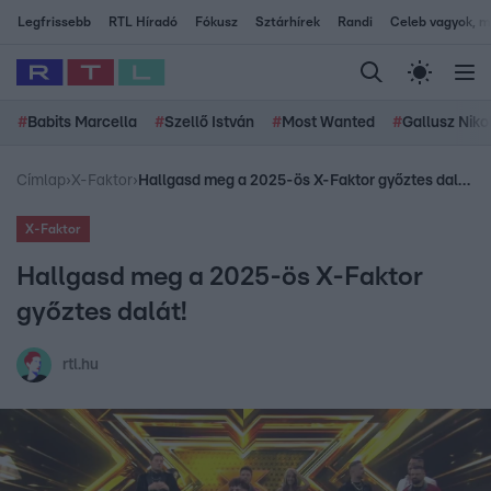
Legfrissebb
RTL Híradó
Fókusz
Sztárhírek
Randi
Celeb vagyok, me
#
Babits Marcella
#
Szellő István
#
Most Wanted
#
Gallusz Niko
Címlap
›
X-Faktor
›
Hallgasd meg a 2025-ös X-Faktor győztes dalát!
X-Faktor
Hallgasd meg a 2025-ös X-Faktor
győztes dalát!
rtl.hu