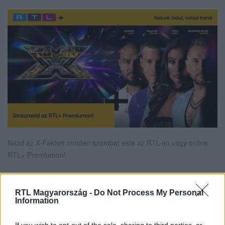
Nézd az X-Faktort minden szombat este az RTL-en vagy online
RTL+ Premiumon!
RTL Magyarország -
Do Not Process My Personal
Itt állítsd be, hogy az RTL.hu az elsők között
Information
legyen a Google-találatokban!
If you wish to opt-out of the sale, sharing to third parties, or