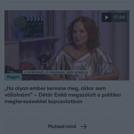
17:24
Reggeli
„Ha olyan ember keresne meg, akkor sem
vállalnám!” – Détár Enikő megszólalt a politikai
megkeresésekkel kapcsolatban
Mutasd mind