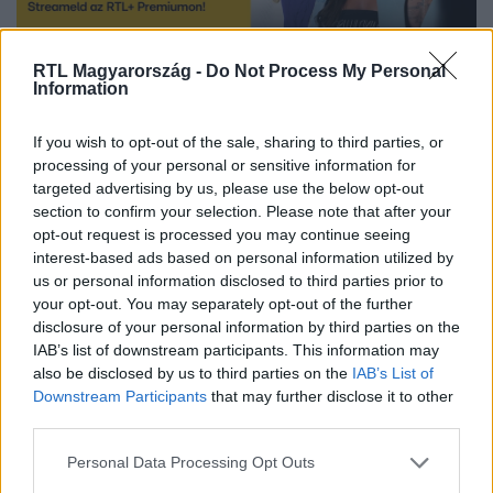
Nézd az X-Faktort minden szombat este az RTL-en vagy online
RTL Magyarország -
Do Not Process My Personal
Information
RTL+ Premiumon!
If you wish to opt-out of the sale, sharing to third parties, or
processing of your personal or sensitive information for
Itt állítsd be, hogy az RTL.hu az elsők között
targeted advertising by us, please use the below opt-out
legyen a Google-találatokban!
section to confirm your selection. Please note that after your
opt-out request is processed you may continue seeing
interest-based ads based on personal information utilized by
us or personal information disclosed to third parties prior to
your opt-out. You may separately opt-out of the further
disclosure of your personal information by third parties on the
IAB’s list of downstream participants. This information may
also be disclosed by us to third parties on the
IAB’s List of
Downstream Participants
that may further disclose it to other
third parties.
Please note that this website/app uses one or more Google
Personal Data Processing Opt Outs
services and may gather and store information including but