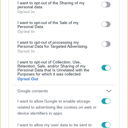
Kövess minket, és értesülj a friss hírekről a
not limited to your visit or usage behaviour. You may click to
I want to opt-out of the Sharing of my
personal data.
Facebookon is!
grant or deny consent to Google and its third-party tags to
Opted In
use your data for below specified purposes in below Google
consent section.
I want to opt-out of the Sale of my
Követem
Personal Data.
Opted In
I want to opt-out of processing my
Personal Data for Targeted Advertising.
Opted In
I want to opt-out of Collection, Use,
#
X-FAKTOR
#
SEBESTYÉN BALÁZS
#
X-FAKTOR 2025
Retention, Sale, and/or Sharing of my
Personal Data that Is Unrelated with the
#
ÉBERKÓMA
#
BACKSTAGE
#
HÁTTÉRMŰSOR
Purposes for which it was collected.
Opted Out
#
X-STAGE
#
POP CSABI
#
GYERTEK ÁT!
#
JÁTÉK
Google consents
I want to allow Google to enable storage
related to advertising like cookies on web or
device identifiers in apps.
I want to allow my user data to be sent to