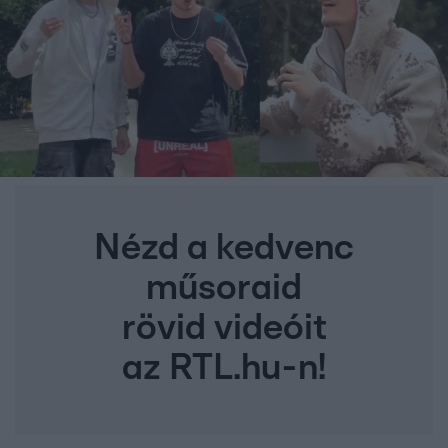
Nézd a kedvenc
műsoraid
rövid videóit
az RTL.hu-n!