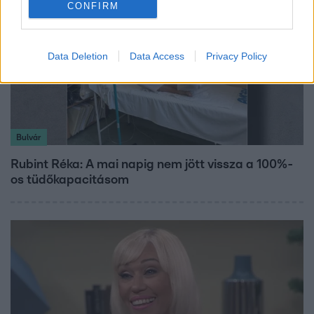
CONFIRM
Data Deletion
Data Access
Privacy Policy
Bulvár
Rubint Réka: A mai napig nem jött vissza a 100%-
os tüdőkapacitásom