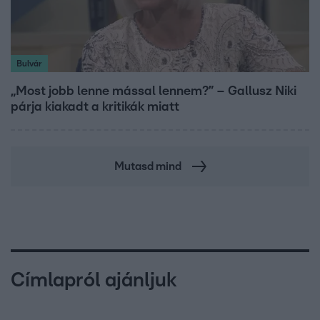
Bulvár
„Most jobb lenne mással lennem?” – Gallusz Niki
párja kiakadt a kritikák miatt
Mutasd mind
Címlapról ajánljuk