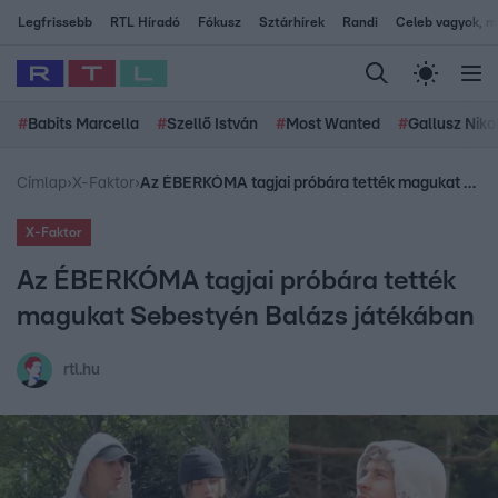
Legfrissebb
RTL Híradó
Fókusz
Sztárhírek
Randi
Celeb vagyok, me
#
Babits Marcella
#
Szellő István
#
Most Wanted
#
Gallusz Niko
Címlap
›
X-Faktor
›
Az ÉBERKÓMA tagjai próbára tették magukat Sebestyén Balázs játékában
X-Faktor
Az ÉBERKÓMA tagjai próbára tették
magukat Sebestyén Balázs játékában
rtl.hu