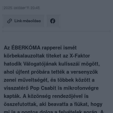
2025. október 11. 20:45
Link másolása
Az ÉBERKÓMA rapperei ismét
körbekalauzoltak titeket az X-Faktor
hatodik Válogatójának kulisszái mögött,
ahol újfent próbára tették a versenyzők
zenei műveltségét, és többek között a
visszatérő Pop Csabit is mikrofonvégre
kapták. A közönség rendezőjével is
összefutottak, aki beavatta a fiúkat, hogy
mi is a pontos dolga a felvételek során. A