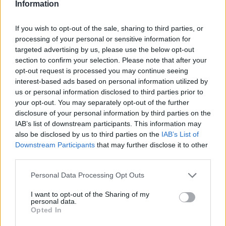
Information
If you wish to opt-out of the sale, sharing to third parties, or
processing of your personal or sensitive information for
targeted advertising by us, please use the below opt-out
section to confirm your selection. Please note that after your
opt-out request is processed you may continue seeing
interest-based ads based on personal information utilized by
us or personal information disclosed to third parties prior to
your opt-out. You may separately opt-out of the further
disclosure of your personal information by third parties on the
Kövess minket, és értesülj a friss hírekről a
IAB’s list of downstream participants. This information may
Facebookon is!
also be disclosed by us to third parties on the
IAB’s List of
Downstream Participants
that may further disclose it to other
Követem
third parties.
Please note that this website/app uses one or more Google
Personal Data Processing Opt Outs
services and may gather and store information including but
not limited to your visit or usage behaviour. You may click to
I want to opt-out of the Sharing of my
personal data.
grant or deny consent to Google and its third-party tags to
Opted In
use your data for below specified purposes in below Google
#
X-FAKTOR
#
EXTRA VIDEÓK
#
ANTHONY
consent section.