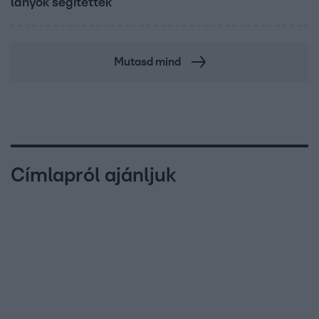
lányok segítettek
Mutasd mind
Címlapról ajánljuk