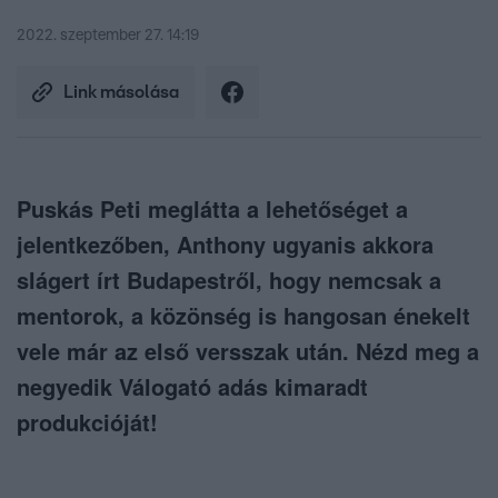
2022. szeptember 27. 14:19
Link másolása
Puskás Peti meglátta a lehetőséget a
jelentkezőben, Anthony ugyanis akkora
slágert írt Budapestről, hogy nemcsak a
mentorok, a közönség is hangosan énekelt
vele már az első versszak után. Nézd meg a
negyedik Válogató adás kimaradt
produkcióját!