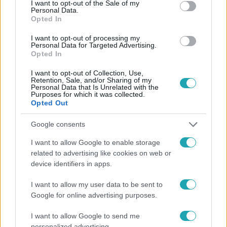
I want to opt-out of the Sale of my
Personal Data.
#
VÁLOGATÓ
#
KIMARADT JELENET
#
EXTRA VIDEÓ
Opted In
#
RAP
#
NIGÉRIA
#
ELŐADÓ
#
SLÁGER
I want to opt-out of processing my
Personal Data for Targeted Advertising.
#
BUDAPEST
Opted In
I want to opt-out of Collection, Use,
Retention, Sale, and/or Sharing of my
Personal Data that Is Unrelated with the
Purposes for which it was collected.
Opted Out
Google consents
Népszerű
I want to allow Google to enable storage
related to advertising like cookies on web or
device identifiers in apps.
2:56
I want to allow my user data to be sent to
Google for online advertising purposes.
I want to allow Google to send me
personalized advertising.