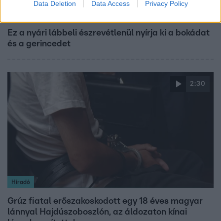
Data Deletion
Data Access
Privacy Policy
Életmód
Ez a nyári lábbeli észrevétlenül nyírja ki a bokádat
és a gerincedet
2:30
Híradó
Grúz fiatal erőszakoskodott egy 18 éves magyar
lánnyal Hajdúszoboszlón, az áldozaton kínai