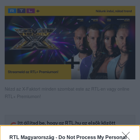
Nézd az X-Faktort minden szombat este az RTL-en vagy online
RTL+ Premiumon!
Itt állítsd be, hogy az RTL.hu az elsők között
legyen a Google-találatokban!
RTL Magyarország -
Do Not Process My Personal