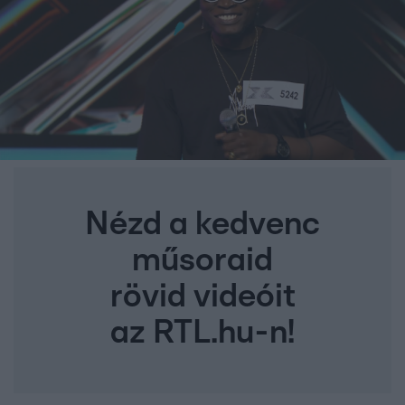
Nézd a kedvenc
műsoraid
rövid videóit
az RTL.hu-n!