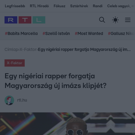
Legfrissebb
RTL Híradó
Fókusz
Sztárhírek
Randi
Celeb vagyok, me
#
Babits Marcella
#
Szellő István
#
Most Wanted
#
Gallusz Niko
Címlap
›
X-Faktor
›
Egy nigériai rapper forgatja Magyarország új imázs klipjét?
X-Faktor
Egy nigériai rapper forgatja
Magyarország új imázs klipjét?
rtl.hu