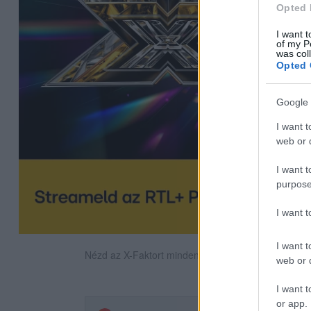
Opted 
I want t
of my P
was col
Opted 
Google 
I want t
web or d
I want t
purpose
I want 
I want t
Nézd az X-Faktort minden szombat este az RTL-en
web or d
I want t
or app.