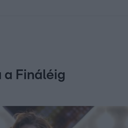
kolett
#
Időjárás
#
RTL műsor
#
Víz
#
Magyar Péter
#
Csillagjeg
a a Fináléig