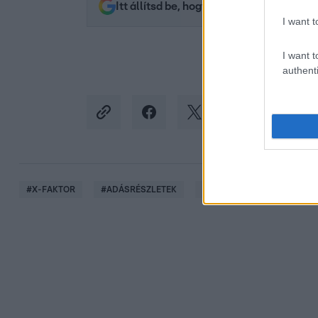
Itt állítsd be, hogy az RTL.hu az elsők 
I want t
I want t
authenti
#
X-FAKTOR
#
ADÁSRÉSZLETEK
#
10. ÉVAD
#
PAULINA