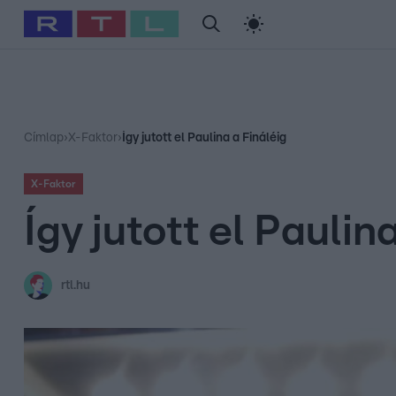
#
Babits Marcella
#
Szellő István
#
Most Wanted
#
Gallusz Ni
Címlap
›
X-Faktor
›
Így jutott el Paulina a Fináléig
X-Faktor
Így jutott el Paulin
rtl.hu