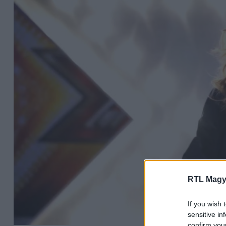
RTL Magy
If you wish 
sensitive in
confirm you