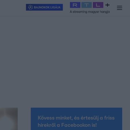
y
#
RTL+
#
Exek csatája 2026
#
Celeb vagyok, ments ki innen
#
H
Kövess minket, és értesülj a friss
hírekről a Facebookon is!