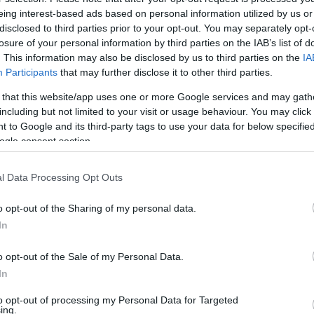
eing interest-based ads based on personal information utilized by us or
disclosed to third parties prior to your opt-out. You may separately opt-
losure of your personal information by third parties on the IAB’s list of
Link másolása
. This information may also be disclosed by us to third parties on the
IA
Participants
that may further disclose it to other third parties.
 that this website/app uses one or more Google services and may gath
including but not limited to your visit or usage behaviour. You may click 
lanatait a Válogatótól egészen az élő show-
 to Google and its third-party tags to use your data for below specifi
ogle consent section.
l Data Processing Opt Outs
o opt-out of the Sharing of my personal data.
In
o opt-out of the Sale of my Personal Data.
In
to opt-out of processing my Personal Data for Targeted
ing.