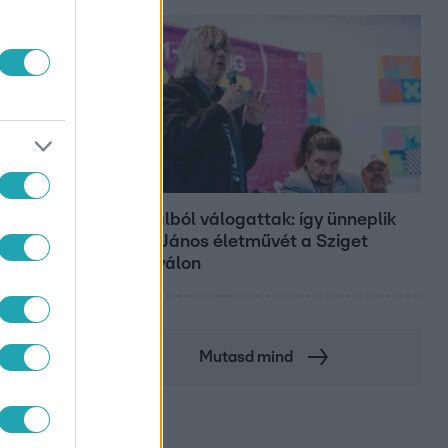
Belföld
800 dalból válogattak: így ünneplik
Bródy János életművét a Sziget
Fesztiválon
Mutasd mind