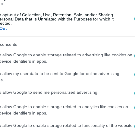
In
o opt-out of Collection, Use, Retention, Sale, and/or Sharing
ersonal Data that Is Unrelated with the Purposes for which it
lected.
Out
consents
o allow Google to enable storage related to advertising like cookies on
evice identifiers in apps.
o allow my user data to be sent to Google for online advertising
s.
to allow Google to send me personalized advertising.
o allow Google to enable storage related to analytics like cookies on
 vagy online RTL+ Premiumon!
evice identifiers in apps.
o allow Google to enable storage related to functionality of the website