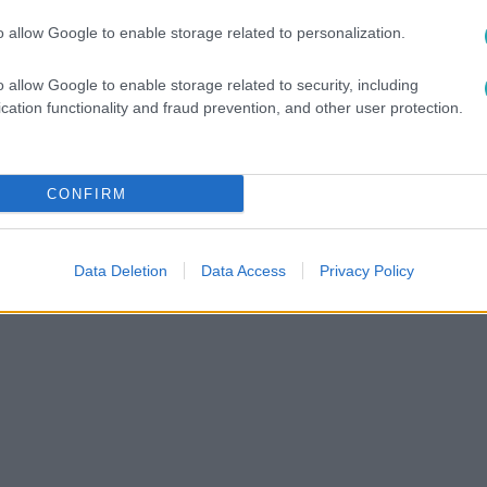
között legyen a Google-találatokban!
o allow Google to enable storage related to personalization.
o allow Google to enable storage related to security, including
cation functionality and fraud prevention, and other user protection.
CONFIRM
Data Deletion
Data Access
Privacy Policy
#
ÚT A DÖNTŐIG