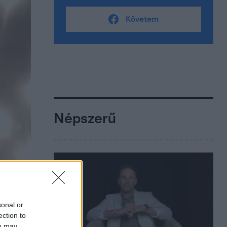
Követem
Népszerű
sonal or
ection to
ou may