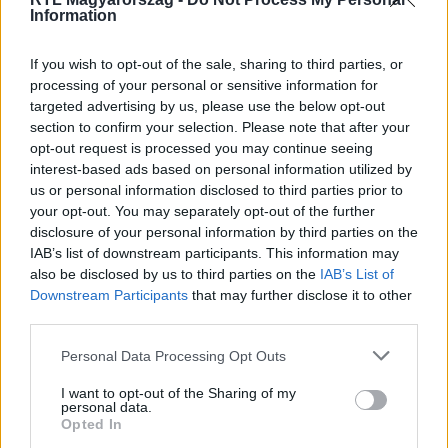
Information
Itt állítsd be, hogy az RTL.hu az elsők között
legyen a Google-találatokban!
If you wish to opt-out of the sale, sharing to third parties, or
processing of your personal or sensitive information for
targeted advertising by us, please use the below opt-out
section to confirm your selection. Please note that after your
opt-out request is processed you may continue seeing
interest-based ads based on personal information utilized by
us or personal information disclosed to third parties prior to
your opt-out. You may separately opt-out of the further
disclosure of your personal information by third parties on the
IAB’s list of downstream participants. This information may
also be disclosed by us to third parties on the
IAB’s List of
Downstream Participants
that may further disclose it to other
third parties.
Kövess minket, és értesülj a friss hírekről a
Facebookon is!
Please note that this website/app uses one or more Google
Personal Data Processing Opt Outs
services and may gather and store information including but
not limited to your visit or usage behaviour. You may click to
I want to opt-out of the Sharing of my
Követem
personal data.
grant or deny consent to Google and its third-party tags to
Opted In
use your data for below specified purposes in below Google