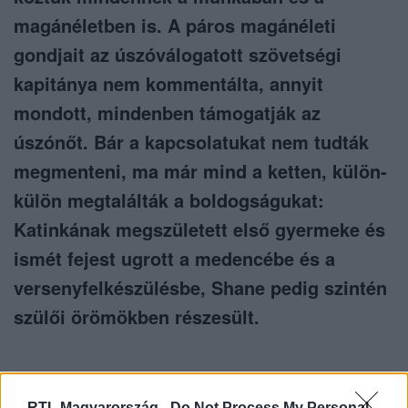
magánéletben is. A páros magánéleti
gondjait az úszóválogatott szövetségi
kapitánya nem kommentálta, annyit
mondott, mindenben támogatják az
úszónőt. Bár a kapcsolatukat nem tudták
megmenteni, ma már mind a ketten, külön-
külön megtalálták a boldogságukat:
Katinkának megszületett első gyermeke és
ismét fejest ugrott a medencébe és a
versenyfelkészülésbe, Shane pedig szintén
szülői örömökben részesült.
RTL Magyarország -
Do Not Process My Personal