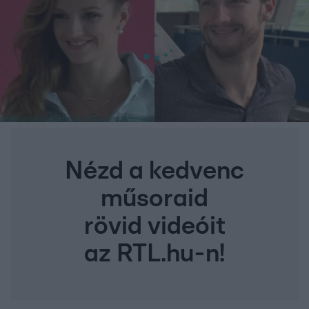
Nézd a kedvenc
műsoraid
rövid videóit
az RTL.hu-n!