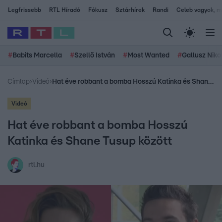
Legfrissebb
RTL Híradó
Fókusz
Sztárhírek
Randi
Celeb vagyok, me
#
Babits Marcella
#
Szellő István
#
Most Wanted
#
Gallusz Niko
Címlap
›
Videó
›
Hat éve robbant a bomba Hosszú Katinka és Shane Tusup között
Videó
Hat éve robbant a bomba Hosszú
Katinka és Shane Tusup között
rtl.hu