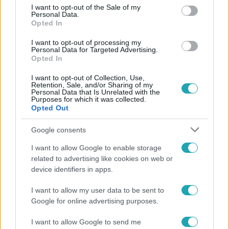
consent section.
I want to opt-out of the Sale of my
Personal Data.
Opted In
I want to opt-out of processing my
#
VIDEÓ
#
EZEN A NAPON
#
SPORT
Personal Data for Targeted Advertising.
Opted In
#
SHANE TUSUP
#
HOSSZÚ KATINKA
#
KAPCSOLAT
I want to opt-out of Collection, Use,
#
MEGCSALÁS
#
BULVÁR
Retention, Sale, and/or Sharing of my
Personal Data that Is Unrelated with the
Purposes for which it was collected.
Opted Out
Google consents
I want to allow Google to enable storage
related to advertising like cookies on web or
Népszerű
device identifiers in apps.
I want to allow my user data to be sent to
Google for online advertising purposes.
I want to allow Google to send me