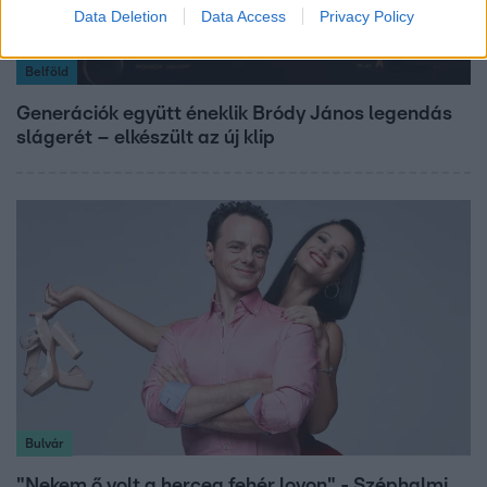
Data Deletion
Data Access
Privacy Policy
Belföld
Generációk együtt éneklik Bródy János legendás
slágerét – elkészült az új klip
Bulvár
"Nekem ő volt a herceg fehér lovon" - Széphalmi