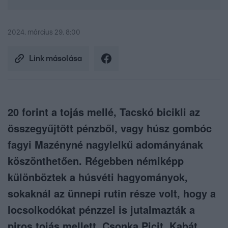
2024. március 29. 8:00
Link másolása
20 forint a tojás mellé, Tacskó bicikli az
összegyűjtött pénzből, vagy húsz gombóc
fagyi Mazényné nagylelkű adományának
köszönthetően. Régebben némiképp
különböztek a húsvéti hagyományok,
sokaknál az ünnepi rutin része volt, hogy a
locsolkodókat pénzzel is jutalmazták a
piros tojás mellett. Csonka Picit, Kabát