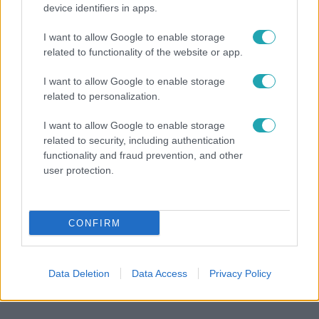
device identifiers in apps.
Bulvár
I want to allow Google to enable storage
Rubint Réka: A mai napig nem jött vissza a 100%-
related to functionality of the website or app.
os tüdőkapacitásom
I want to allow Google to enable storage
related to personalization.
I want to allow Google to enable storage
related to security, including authentication
functionality and fraud prevention, and other
user protection.
CONFIRM
Bulvár
Data Deletion
Data Access
Privacy Policy
Már nagymama, de a fiai is kész férfiak: friss fotón
Szandi fiai