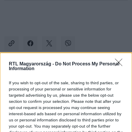
RTL Magyarország -
Do Not Process My Personal
Information
Kövess minket, és értesülj a friss hírekről a
Facebookon is!
If you wish to opt-out of the sale, sharing to third parties, or
processing of your personal or sensitive information for
Követem
targeted advertising by us, please use the below opt-out
section to confirm your selection. Please note that after your
opt-out request is processed you may continue seeing
interest-based ads based on personal information utilized by
us or personal information disclosed to third parties prior to
your opt-out. You may separately opt-out of the further