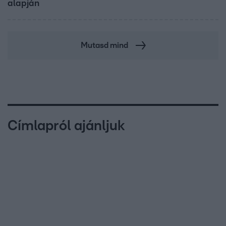
alapján
Mutasd mind
Címlapról ajánljuk