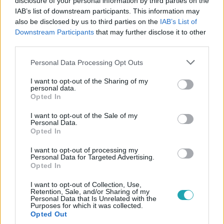
disclosure of your personal information by third parties on the
#
VIDEÓ
#
SZELLŐ ISTVÁN
#
KULTÚRA
IAB’s list of downstream participants. This information may
#
ERŐS ANTÓNIA
#
KELETI ÉVA
#
FOTÓMŰVÉSZ
also be disclosed by us to third parties on the
IAB’s List of
Downstream Participants
that may further disclose it to other
#
BARABÁS ÉVA
#
PATAKI ZITA
#
RÁBAI BALÁZS
third parties.
#
KÉRI BARNA
#
VASZKÓ ANDRÁS
#
FOTÓZÁS
Please note that this website/app uses one or more Google
Personal Data Processing Opt Outs
services and may gather and store information including but
#
MA
not limited to your visit or usage behaviour. You may click to
I want to opt-out of the Sharing of my
personal data.
grant or deny consent to Google and its third-party tags to
Opted In
use your data for below specified purposes in below Google
consent section.
I want to opt-out of the Sale of my
Personal Data.
Opted In
I want to opt-out of processing my
Népszerű
Personal Data for Targeted Advertising.
Opted In
I want to opt-out of Collection, Use,
Retention, Sale, and/or Sharing of my
Personal Data that Is Unrelated with the
Purposes for which it was collected.
Opted Out