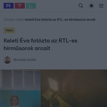
Legfrissebb
RTL Híradó
Fókusz
Sztárhírek
Randi
Celeb vagyok, me
#
Babits Marcella
#
Szellő István
#
Most Wanted
#
Gallusz Niko
Címlap
›
Videó
›
Keleti Éva fotózta az RTL-es hírműsorok arcait
Videó
Keleti Éva fotózta az RTL-es
hírműsorok arcait
Borsody István