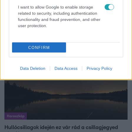
I want to allow Google to enable storage
related to security, including authentication
Házon kívül
functionality and fraud prevention, and other
user protection.
Flakonozók - megmutatjuk, hogyan telik a pesti
palackgyűjtők éjszakái
CONFIRM
Data Deletion
Data Access
Privacy Policy
Horoszkóp
Hullócsillagok idején ez vár rád a csillagjegyed