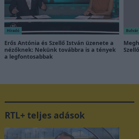
Híradó
Bulvár
Erős Antónia és Szellő István üzenete a
Megha
nézőknek: Nekünk továbbra is a tények
Szell
a legfontosabbak
RTL+ teljes adások