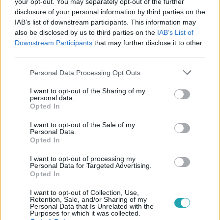
feleségétől, Etter Dalmától született legidősebb fia,
your opt-out. You may separately opt-out of the further
András, második, Kiss Mónika fogorvossal kötött
disclosure of your personal information by third parties on the
IAB’s list of downstream participants. This information may
házasságából
Ádám
. 2009-ben születettek meg
also be disclosed by us to third parties on the
IAB’s List of
ikergyermekei: Manna és Alen. Bár magánéletét
Downstream Participants
that may further disclose it to other
igyekszik távol tartani a nyilvánosságtól, időnként
third parties.
megoszt néhány pillanatot családi életéből.
Please note that this website/app uses one or more Google
Personal Data Processing Opt Outs
services and may gather and store information including but
not limited to your visit or usage behaviour. You may click to
I want to opt-out of the Sharing of my
personal data.
grant or deny consent to Google and its third-party tags to
Opted In
use your data for below specified purposes in below Google
consent section.
I want to opt-out of the Sale of my
Personal Data.
Opted In
I want to opt-out of processing my
Personal Data for Targeted Advertising.
Opted In
I want to opt-out of Collection, Use,
Retention, Sale, and/or Sharing of my
Personal Data that Is Unrelated with the
Purposes for which it was collected.