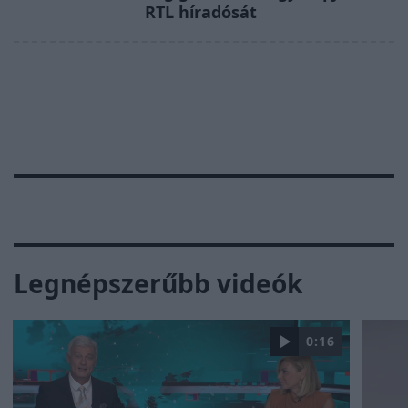
RTL híradósát
Legnépszerűbb videók
0:16