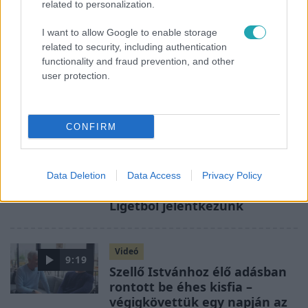
related to personalization.
I want to allow Google to enable storage
related to security, including authentication
functionality and fraud prevention, and other
user protection.
CONFIRM
Híradó
1:09
Videó: elbúcsúzott az eddigi
Data Deletion
Data Access
Privacy Policy
hírstúdió, mától az RTL
Ligetből jelentkezünk
Videó
9:19
Szellő Istvánhoz élő adásban
rontott be éhes kisfia –
végigkövettük egy napján az