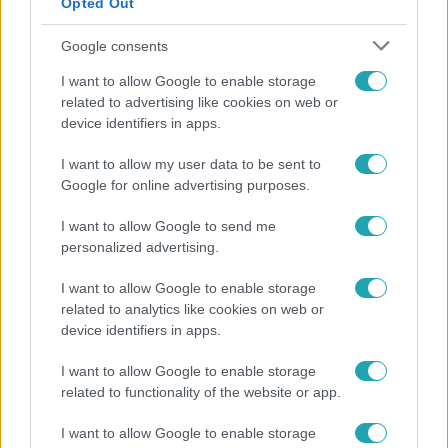
Opted Out
Érdekességek Szellő Istvánról
Google consents
I want to allow Google to enable storage
related to advertising like cookies on web or
Szellő István tehetséges sportoló, a
device identifiers in apps.
párbajtőrvívás mellett a tenisz is közel áll
hozzá.
I want to allow my user data to be sent to
Google for online advertising purposes.
2006-ban jelent meg könyve, A Hírvadász
I want to allow Google to send me
címmel, amelyben karrierjének kulisszatitkait
personalized advertising.
osztotta meg.
I want to allow Google to enable storage
Szabadidejében
szívesen utazik, a világ
related to analytics like cookies on web or
számos pontján járt már.
device identifiers in apps.
I want to allow Google to enable storage
related to functionality of the website or app.
I want to allow Google to enable storage