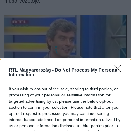
műsorvezetője.
RTL Magyarország -
Do Not Process My Personal
Information
If you wish to opt-out of the sale, sharing to third parties, or
processing of your personal or sensitive information for
Gyermekei és családi élete
targeted advertising by us, please use the below opt-out
section to confirm your selection. Please note that after your
opt-out request is processed you may continue seeing
interest-based ads based on personal information utilized by
Szellő István négy gyermek édesapja. Első
us or personal information disclosed to third parties prior to