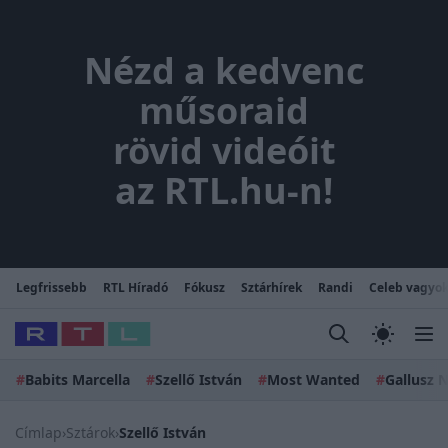
Nézd a kedvenc műsoraid rövi
Nézd a kedvenc
műsoraid
rövid videóit
az RTL.hu-n!
Legfrissebb
RTL Híradó
Fókusz
Sztárhírek
Randi
Celeb vagyok
#
Babits Marcella
#
Szellő István
#
Most Wanted
#
Gallusz N
Címlap
›
Sztárok
›
Szellő István