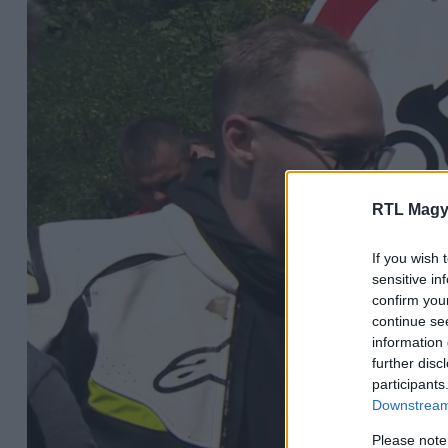
RTL Magy
If you wish 
sensitive in
confirm you
continue se
information 
further disc
participants
Downstream 
Please note