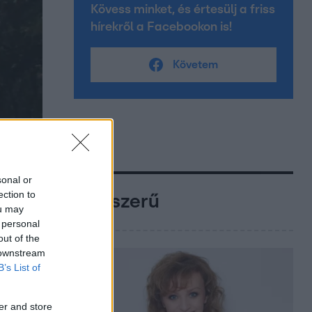
Kövess minket, és értesülj a friss
hírekről a Facebookon is!
Követem
sonal or
ection to
Népszerű
ou may
 personal
out of the
 downstream
B’s List of
er and store