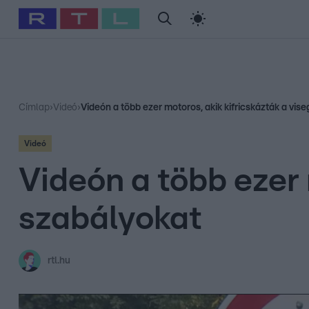
#
Babits Marcella
#
Szellő István
#
Most Wanted
#
Gallusz Ni
Címlap
›
Videó
›
Videón a több ezer motoros, akik kifricskázták a vis
Videó
Videón a több ezer 
szabályokat
rtl.hu