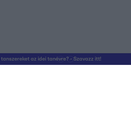
nszereket az idei tanévre? - Szavazz itt!
Kapcsolat
RTL Group Beszál
Magatartási Kó
az RTL+-on
Vállalati hírek