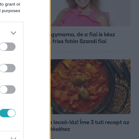
to grant or
ed purposes
Bulvár
Már nagymama, de a fiai is kész
férfiak: friss fotón Szandi fiai
Életmód
Kitört a lecsó-láz! Íme 3 tuti recept az
elkészítéséhez