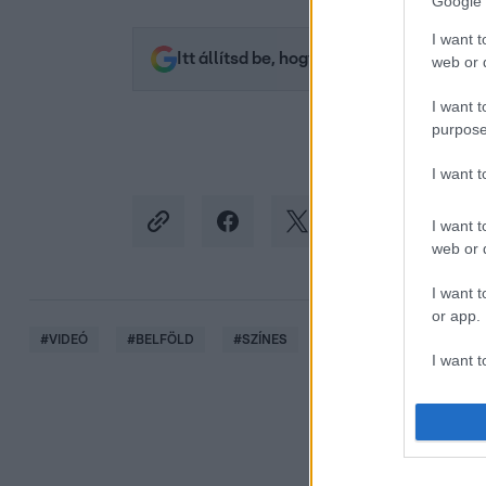
Google 
I want t
Itt állítsd be, hogy az RTL.hu az elsők 
web or d
I want t
purpose
I want 
I want t
web or d
I want t
or app.
#
VIDEÓ
#
BELFÖLD
#
SZÍNES
#
VISEGRÁD
#
MOTO
I want t
I want t
authenti