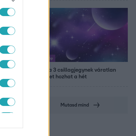
Horoszkóp
Ennek a 3 csillagjegynek váratlan
sikereket hozhat a hét
Mutasd mind