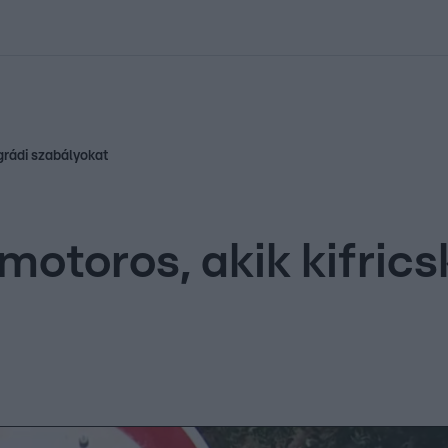
kolett
#
Időjárás
#
RTL műsor
#
Víz
#
Magyar Péter
#
Csillagjeg
egrádi szabályokat
motoros, akik kifrics