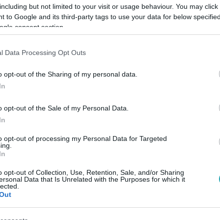
including but not limited to your visit or usage behaviour. You may click 
 to Google and its third-party tags to use your data for below specifi
ogle consent section.
l Data Processing Opt Outs
Link másolása
o opt-out of the Sharing of my personal data.
In
áblát helyezett ki a visegrádi önkormányzat
o opt-out of the Sale of my Personal Data.
In
egvárhoz vezető Panoráma út elejére. A
 november 1. között érvényes. Válaszul az
to opt-out of processing my Personal Data for Targeted
ing.
encer augusztus 26-ára motoros találkozót
In
 tiltás is érvényben van. Az RTL Híradó
o opt-out of Collection, Use, Retention, Sale, and/or Sharing
ersonal Data that Is Unrelated with the Purposes for which it
lected.
Out