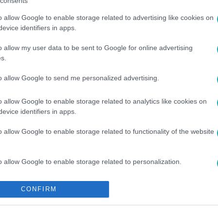
consents
o allow Google to enable storage related to advertising like cookies on
között legyen a Google-találatokban!
evice identifiers in apps.
o allow my user data to be sent to Google for online advertising
s.
to allow Google to send me personalized advertising.
o allow Google to enable storage related to analytics like cookies on
evice identifiers in apps.
o allow Google to enable storage related to functionality of the website
ROSOK
#
KITILTÁS
#
TALÁLKOZÓ
o allow Google to enable storage related to personalization.
o allow Google to enable storage related to security, including
CONFIRM
cation functionality and fraud prevention, and other user protection.