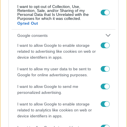
I want to opt-out of Collection, Use,
Retention, Sale, and/or Sharing of my
Personal Data that Is Unrelated with the
Purposes for which it was collected.
Népszerű
Opted Out
Google consents
I want to allow Google to enable storage
related to advertising like cookies on web or
device identifiers in apps.
I want to allow my user data to be sent to
Google for online advertising purposes.
I want to allow Google to send me
personalized advertising.
Életmód
I want to allow Google to enable storage
related to analytics like cookies on web or
Gyakori tévhit dől meg a ventilátorról – így
device identifiers in apps.
érdemes használni a fizikus szerint