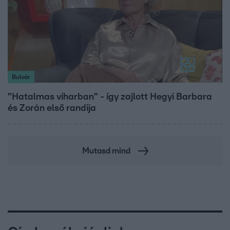
Bulvár
"Hatalmas viharban" - így zajlott Hegyi Barbara
és Zorán első randija
Mutasd mind