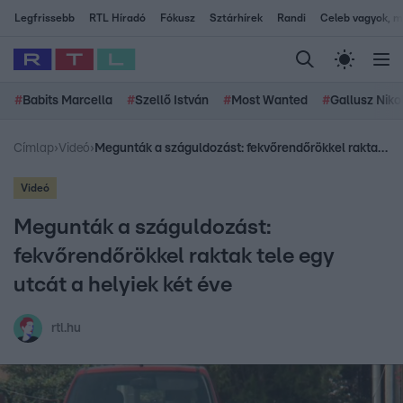
Legfrissebb
RTL Híradó
Fókusz
Sztárhírek
Randi
Celeb vagyok, me
#
Babits Marcella
#
Szellő István
#
Most Wanted
#
Gallusz Niko
Címlap
›
Videó
›
Megunták a száguldozást: fekvőrendőrökkel raktak tele egy utcát a helyiek két éve
Videó
Megunták a száguldozást:
fekvőrendőrökkel raktak tele egy
utcát a helyiek két éve
rtl.hu