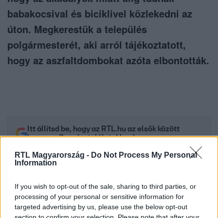
babakocsival és biciklivel közlekedni az
úton. Megkerestük a település
polgármesterét, aki arról tájékoztatott,
hogy az aszfaltdombokat azóta elbontották.
Itt állítsd be, hogy az RTL.hu az elsők között
legyen a Google-találatokban!
RTL Magyarország -
Do Not Process My Personal
Information
If you wish to opt-out of the sale, sharing to third parties, or
processing of your personal or sensitive information for
targeted advertising by us, please use the below opt-out
section to confirm your selection. Please note that after your