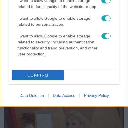
I want to allow Google to enable storage
related to functionality of the website or app.
I want to allow Google to enable storage
related to personalization.
I want to allow Google to enable storage
related to security, including authentication
functionality and fraud prevention, and other
user protection.
Bulvár
CONFIRM
Bódi Guszti és Margó büszkén jelentették be:
megvan a család első diplomása
Data Deletion
Data Access
Privacy Policy