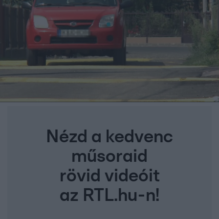
Nézd a kedvenc
műsoraid
rövid videóit
az RTL.hu-n!