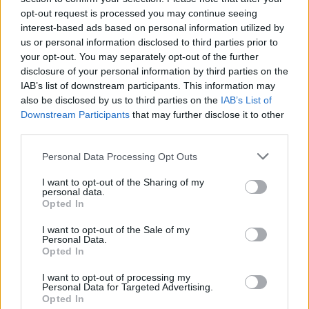
opt-out request is processed you may continue seeing
interest-based ads based on personal information utilized by
us or personal information disclosed to third parties prior to
your opt-out. You may separately opt-out of the further
Kövess minket, és értesülj a friss hírekről a
disclosure of your personal information by third parties on the
Facebookon is!
IAB’s list of downstream participants. This information may
also be disclosed by us to third parties on the
IAB’s List of
Downstream Participants
that may further disclose it to other
Követem
third parties.
Please note that this website/app uses one or more Google
Personal Data Processing Opt Outs
services and may gather and store information including but
not limited to your visit or usage behaviour. You may click to
I want to opt-out of the Sharing of my
personal data.
grant or deny consent to Google and its third-party tags to
Opted In
use your data for below specified purposes in below Google
#
VIDEÓ
#
BELFÖLD
#
FEKVŐRENDŐR
consent section.
I want to opt-out of the Sale of my
#
HAJDÚSÁMSON
#
ASZFALT
Personal Data.
Opted In
I want to opt-out of processing my
Personal Data for Targeted Advertising.
Opted In