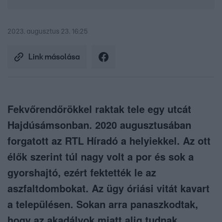
2023. augusztus 23. 16:25
Link másolása
Fekvőrendőrökkel raktak tele egy utcát
Hajdúsámsonban. 2020 augusztusában
forgatott az RTL Híradó a helyiekkel. Az ott
élők szerint túl nagy volt a por és sok a
gyorshajtó, ezért fektették le az
aszfaltdombokat. Az ügy óriási vitát kavart
a településen. Sokan arra panaszkodtak,
hogy az akadályok miatt alig tudnak