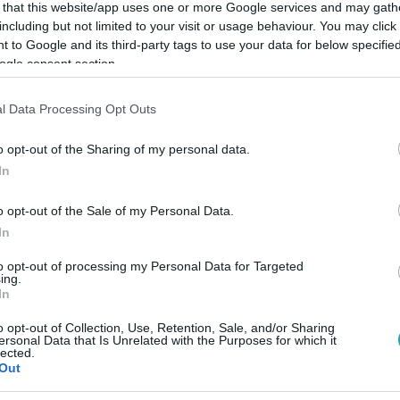
 that this website/app uses one or more Google services and may gath
including but not limited to your visit or usage behaviour. You may click 
 to Google and its third-party tags to use your data for below specifi
ogle consent section.
Link másolása
l Data Processing Opt Outs
o opt-out of the Sharing of my personal data.
In
tikai feladványok mellett megtartották a
o opt-out of the Sale of my Personal Data.
In
to opt-out of processing my Personal Data for Targeted
ing.
In
o opt-out of Collection, Use, Retention, Sale, and/or Sharing
RTL+ Premiumon
!
ersonal Data that Is Unrelated with the Purposes for which it
lected.
Out