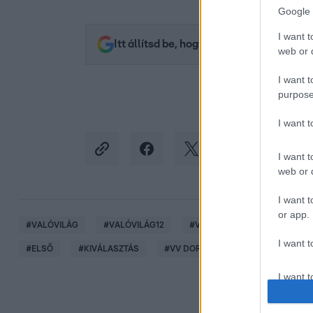
Google 
I want t
Itt állítsd be, hogy az RTL.hu az elsők 
web or d
I want t
purpose
I want 
I want t
web or d
I want t
or app.
#
VALÓVILÁG
#
VALÓVILÁG12
#
VV12
#
12. ÉVAD
#
I want t
#
ELSŐ
#
KIVÁLASZTÁS
#
VV DORKA
I want t
authenti