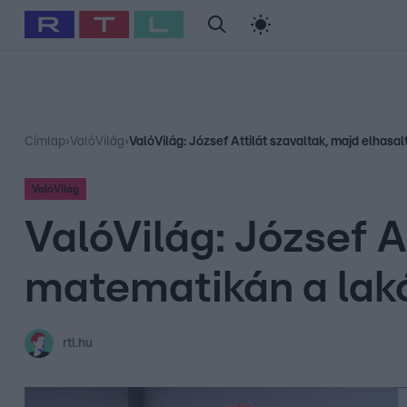
#
Babits Marcella
#
Szellő István
#
Most Wanted
#
Gallusz Ni
Címlap
›
ValóVilág
›
ValóVilág: József Attilát szavaltak, majd elhasa
ValóVilág
ValóVilág: József A
matematikán a lak
rtl.hu