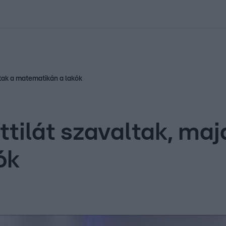
kolett
#
Időjárás
#
RTL műsor
#
Víz
#
Magyar Péter
#
Csillagjeg
ltak a matematikán a lakók
ttilát szavaltak, maj
ók