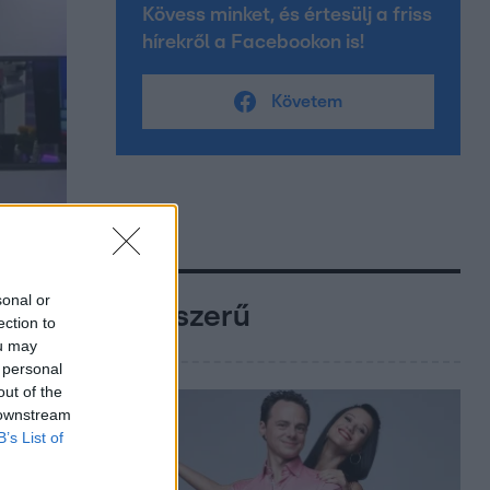
Kövess minket, és értesülj a friss
hírekről a Facebookon is!
Követem
sonal or
Népszerű
ection to
ou may
 personal
out of the
 downstream
B’s List of