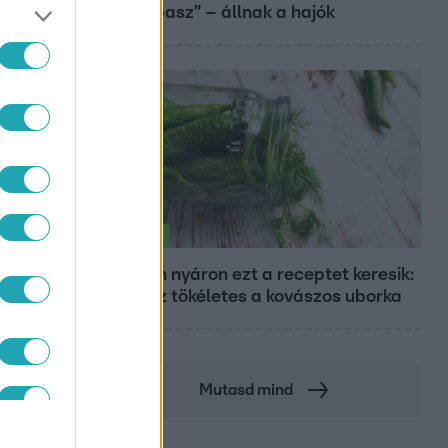
sebtapasz” – állnak a hajók
Életmód
Minden nyáron ezt a receptet keresik:
így lesz tökéletes a kovászos uborka
TIKA
Mutasd mind