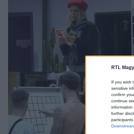
RTL Magy
If you wish 
sensitive in
confirm you
continue se
information 
further disc
participants
Downstream 