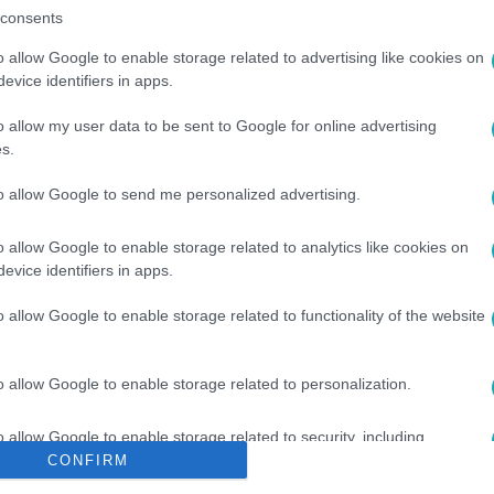
consents
o allow Google to enable storage related to advertising like cookies on
között legyen a Google-találatokban!
evice identifiers in apps.
o allow my user data to be sent to Google for online advertising
s.
to allow Google to send me personalized advertising.
o allow Google to enable storage related to analytics like cookies on
evice identifiers in apps.
o allow Google to enable storage related to functionality of the website
ÖSSZEFOGLALÓ
#
PETŐFI
#
VERS
#
SZAVALÁS
#
MATEMA
o allow Google to enable storage related to personalization.
o allow Google to enable storage related to security, including
cation functionality and fraud prevention, and other user protection.
CONFIRM