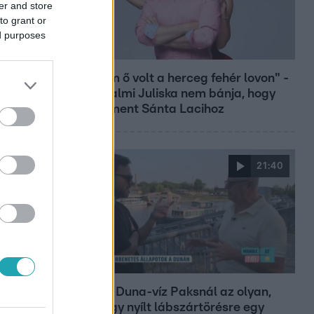
er and store
to grant or
ed purposes
Bulvár
"Nekem ő volt a herceg fehér lovon" -
Széphalmi Juliska nem bánja, hogy
hozzáment Sánta Lacihoz
21:40
Reggeli
„10 cm Duna-víz Paksnál az olyan,
mint egy nyílt lábszártörésre egy