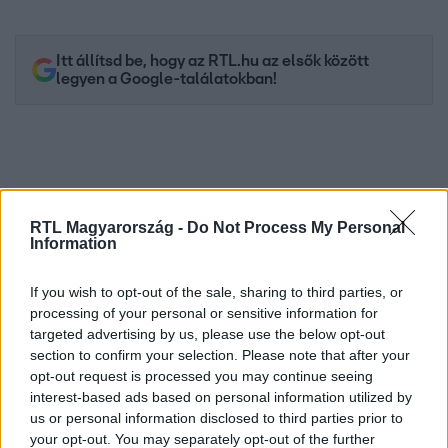
Itt állítsd be, hogy az RTL.hu az elsők között
legyen a Google-találatokban!
RTL Magyarország -
Do Not Process My Personal
Information
If you wish to opt-out of the sale, sharing to third parties, or
processing of your personal or sensitive information for
targeted advertising by us, please use the below opt-out
Kövess minket, és értesülj a friss hírekről a
section to confirm your selection. Please note that after your
Facebookon is!
opt-out request is processed you may continue seeing
interest-based ads based on personal information utilized by
us or personal information disclosed to third parties prior to
Követem
your opt-out. You may separately opt-out of the further