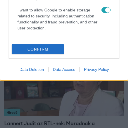
I want to allow Google to enable storage
Fókusz
related to security, including authentication
functionality and fraud prevention, and other
Majka hiába mondta le erdélyi koncertjét, a
user protection.
rajongók így is felköszöntötték a születésnapján
CONFIRM
3:14
Data Deletion
Data Access
Privacy Policy
Híradó
Lannert Judit az RTL-nek: Maradnak a