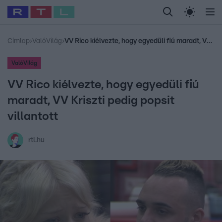
Legfrissebb
RTL Híradó
Fókusz
Sztárhírek
Randi
Celeb vagyok, me
#
Babits Marcella
#
Szellő István
#
Most Wanted
#
Gallusz Niko
Címlap
›
ValóVilág
›
VV Rico kiélvezte, hogy egyedüli fiú maradt, VV Kriszti pedig popsit villantott
ValóVilág
VV Rico kiélvezte, hogy egyedüli fiú
maradt, VV Kriszti pedig popsit
villantott
rtl.hu