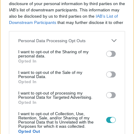
disclosure of your personal information by third parties on the
IAB’s list of downstream participants. This information may
also be disclosed by us to third parties on the
IAB’s List of
Downstream Participants
that may further disclose it to other
third parties.
#
VALÓVILÁG
#
VALÓVILÁG11
#
VV11
#
11. ÉVAD
Please note that this website/app uses one or more Google
Personal Data Processing Opt Outs
#
ÖSSZEFOGLALÓ
#
CIKK
#
VV RICO
#
TOP5
services and may gather and store information including but
not limited to your visit or usage behaviour. You may click to
I want to opt-out of the Sharing of my
personal data.
grant or deny consent to Google and its third-party tags to
Opted In
use your data for below specified purposes in below Google
consent section.
I want to opt-out of the Sale of my
Personal Data.
Opted In
I want to opt-out of processing my
Népszerű
Personal Data for Targeted Advertising.
Opted In
I want to opt-out of Collection, Use,
Retention, Sale, and/or Sharing of my
Personal Data that Is Unrelated with the
Purposes for which it was collected.
Opted Out