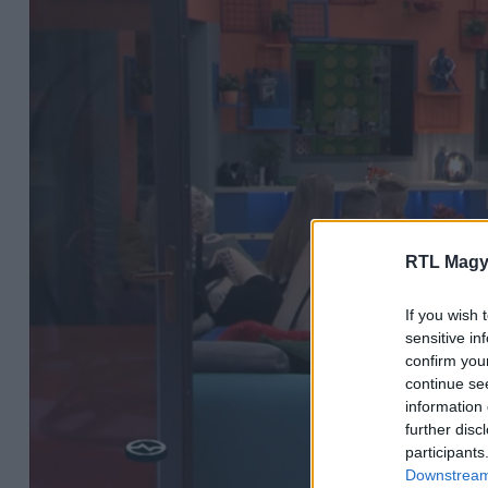
RTL Magy
If you wish 
sensitive in
confirm you
continue se
information 
further disc
participants
Downstream 