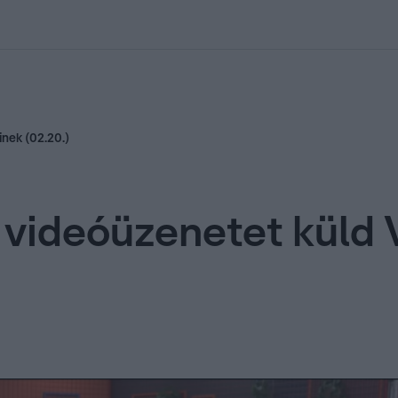
kolett
#
Időjárás
#
RTL műsor
#
Víz
#
Magyar Péter
#
Csillagjeg
inek (02.20.)
 videóüzenetet küld 