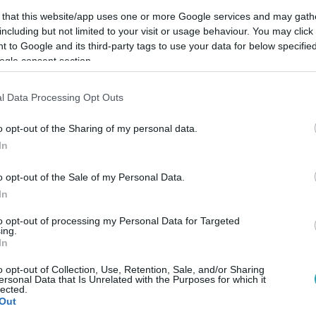
 that this website/app uses one or more Google services and may gath
including but not limited to your visit or usage behaviour. You may click 
 to Google and its third-party tags to use your data for below specifi
ogle consent section.
Link másolása
l Data Processing Opt Outs
o opt-out of the Sharing of my personal data.
In
m hagyta el a villát, váratlan üzenetével
n.
o opt-out of the Sale of my Personal Data.
In
to opt-out of processing my Personal Data for Targeted
ing.
In
RTL+ Premiumon
!
o opt-out of Collection, Use, Retention, Sale, and/or Sharing
ersonal Data that Is Unrelated with the Purposes for which it
lected.
Out