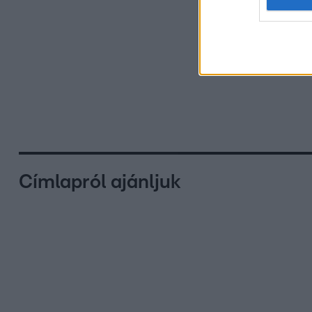
Címlapról ajánljuk