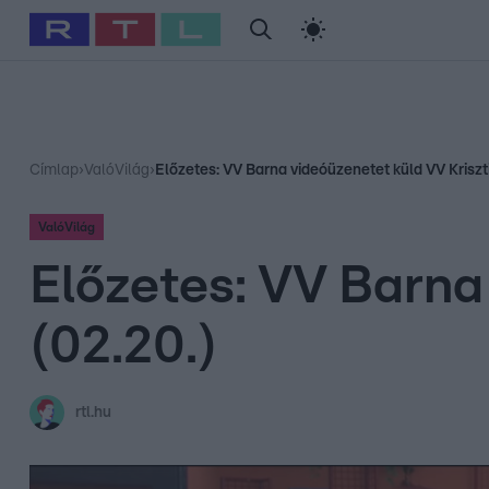
#
Babits Marcella
#
Szellő István
#
Most Wanted
#
Gallusz Ni
Címlap
›
ValóVilág
›
Előzetes: VV Barna videóüzenetet küld VV Kriszt
ValóVilág
Előzetes: VV Barna
(02.20.)
rtl.hu