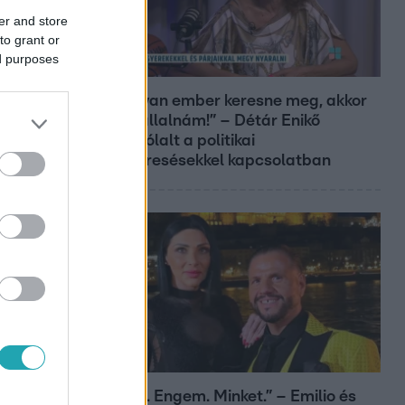
er and store
to grant or
ed purposes
Reggeli
„Ha olyan ember keresne meg, akkor
sem vállalnám!” – Détár Enikő
megszólalt a politikai
megkeresésekkel kapcsolatban
Bulvár
„Téged. Engem. Minket.” – Emilio és