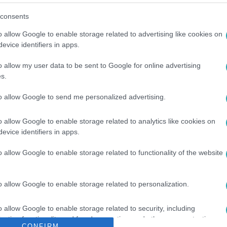
consents
között legyen a Google-találatokban!
o allow Google to enable storage related to advertising like cookies on
evice identifiers in apps.
o allow my user data to be sent to Google for online advertising
s.
to allow Google to send me personalized advertising.
o allow Google to enable storage related to analytics like cookies on
evice identifiers in apps.
o allow Google to enable storage related to functionality of the website
#
11. ÉVAD
#
PROMÓ
#
ELŐZETES
#
VV BARNA
o allow Google to enable storage related to personalization.
o allow Google to enable storage related to security, including
cation functionality and fraud prevention, and other user protection.
CONFIRM