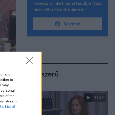
Kövess minket, és értesülj a friss
hírekről a Facebookon is!
Követem
Népszerű
sonal or
ection to
ou may
 personal
out of the
17:24
 downstream
B’s List of