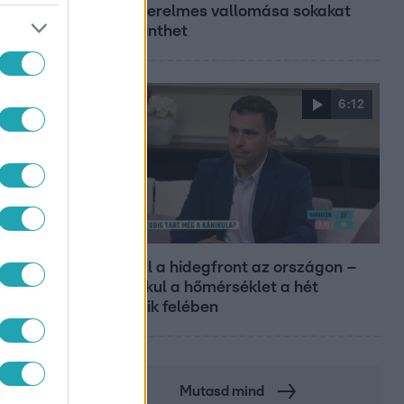
Tina szerelmes vallomása sokakat
megérinthet
6:12
Reggeli
Átvonul a hidegfront az országon –
így alakul a hőmérséklet a hét
második felében
Mutasd mind