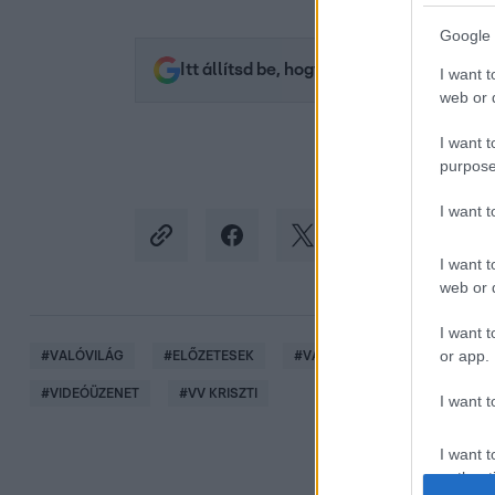
Google 
Itt állítsd be, hogy az RTL.hu az elsők 
I want t
web or d
I want t
purpose
I want 
I want t
web or d
I want t
or app.
#
VALÓVILÁG
#
ELŐZETESEK
#
VALÓVILÁG11
#
VV11
#
VIDEÓÜZENET
#
VV KRISZTI
I want t
I want t
authenti