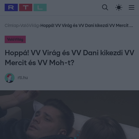
Legfrissebb
RTL Híradó
Fókusz
Sztárhírek
Randi
Celeb vagyok, me
#
Babits Marcella
#
Szellő István
#
Most Wanted
#
Gallusz Niko
Címlap
›
ValóVilág
›
Hoppá! VV Virág és VV Dani kikezdi VV Mercit és VV Moh-t?
ValóVilág
Hoppá! VV Virág és VV Dani kikezdi VV
Mercit és VV Moh-t?
rtl.hu