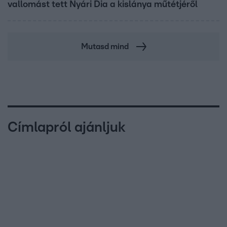
vallomást tett Nyári Dia a kislánya műtétjéről
Mutasd mind
Címlapról ajánljuk