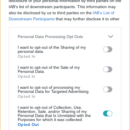
disclosure of your personal information by third parties on the
IAB’s list of downstream participants. This information may
also be disclosed by us to third parties on the
IAB’s List of
Downstream Participants
that may further disclose it to other
#
VALÓVILÁG
#
ADÁSRÉSZLETEK
third parties.
#
VALÓVILÁG10 POWERED BY BIG BROTHER
#
VALÓVILÁG10
Please note that this website/app uses one or more Google
Personal Data Processing Opt Outs
services and may gather and store information including but
#
VV10
#
EGYÜTTÉLÉS
#
VV DANI
#
VV VIRÁG
not limited to your visit or usage behaviour. You may click to
I want to opt-out of the Sharing of my
personal data.
grant or deny consent to Google and its third-party tags to
Opted In
use your data for below specified purposes in below Google
consent section.
I want to opt-out of the Sale of my
Personal Data.
Opted In
I want to opt-out of processing my
Népszerű
Personal Data for Targeted Advertising.
Opted In
I want to opt-out of Collection, Use,
Retention, Sale, and/or Sharing of my
Personal Data that Is Unrelated with the
Purposes for which it was collected.
Opted Out