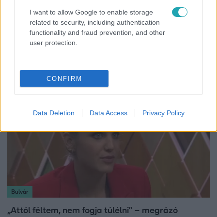
I want to allow Google to enable storage
related to security, including authentication
Fókusz
functionality and fraud prevention, and other
user protection.
Megvan, kik váltják a fenyegetés miatt visszalépő
Majkát a SIC Feszten
CONFIRM
Data Deletion
Data Access
Privacy Policy
Bulvár
„Attól féltem, nem fogja túlélni” – megrázó