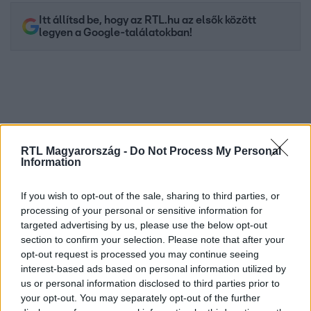
Itt állítsd be, hogy az RTL.hu az elsők között
legyen a Google-találatokban!
RTL Magyarország -
Do Not Process My Personal
Information
If you wish to opt-out of the sale, sharing to third parties, or
processing of your personal or sensitive information for
Kövess minket, és értesülj a friss hírekről a
targeted advertising by us, please use the below opt-out
Facebookon is!
section to confirm your selection. Please note that after your
opt-out request is processed you may continue seeing
interest-based ads based on personal information utilized by
Követem
us or personal information disclosed to third parties prior to
your opt-out. You may separately opt-out of the further