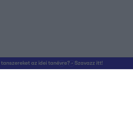
nszereket az idei tanévre? - Szavazz itt!
Kapcsolat
RTL Group Beszál
Magatartási Kó
az RTL+-on
Vállalati hírek