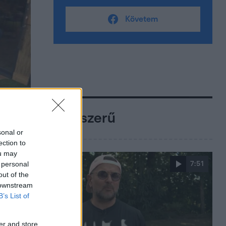
Követem
Népszerű
sonal or
ection to
ou may
 personal
7:51
out of the
 downstream
B’s List of
er and store