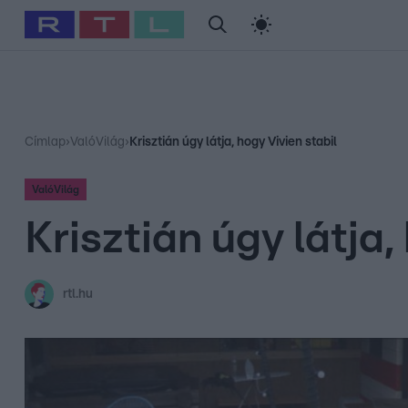
#
Babits Marcella
#
Szellő István
#
Most Wanted
#
Gallusz Ni
Címlap
›
ValóVilág
›
Krisztián úgy látja, hogy Vivien stabil
ValóVilág
Krisztián úgy látja,
rtl.hu