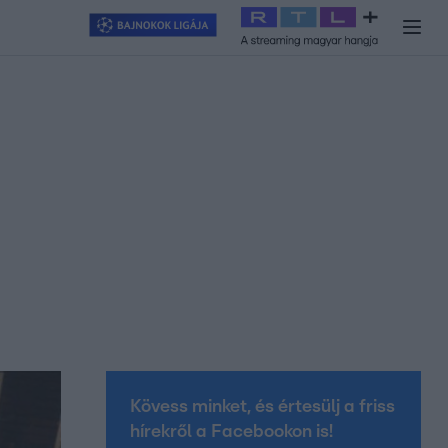
y
#
RTL+
#
Exek csatája 2026
#
Celeb vagyok, ments ki innen
#
H
Kövess minket, és értesülj a friss
hírekről a Facebookon is!