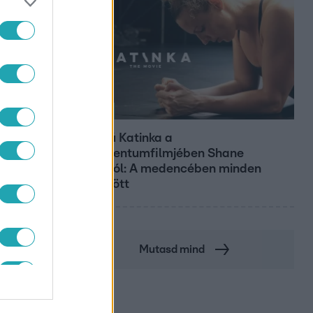
Kultúra
Hosszú Katinka a
dokumentumfilmjében Shane
Tusupról: A medencében minden
működött
Mutasd mind