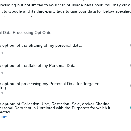
including but not limited to your visit or usage behaviour. You may click 
 to Google and its third-party tags to use your data for below specifi
ogle consent section.
Link másolása
l Data Processing Opt Outs
o opt-out of the Sharing of my personal data.
ián a bicepszét szépítette, és próbálta
In
ég erős ahhoz, hogy összenyomja a
o opt-out of the Sale of my Personal Data.
özt.
In
to opt-out of processing my Personal Data for Targeted
ing.
In
RTL+ Premiumon
!
o opt-out of Collection, Use, Retention, Sale, and/or Sharing
ersonal Data that Is Unrelated with the Purposes for which it
lected.
Out