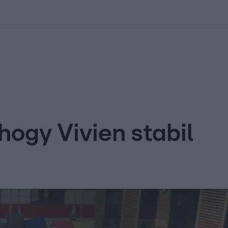
kolett
#
Időjárás
#
RTL műsor
#
Víz
#
Magyar Péter
#
Csillagjeg
 hogy Vivien stabil