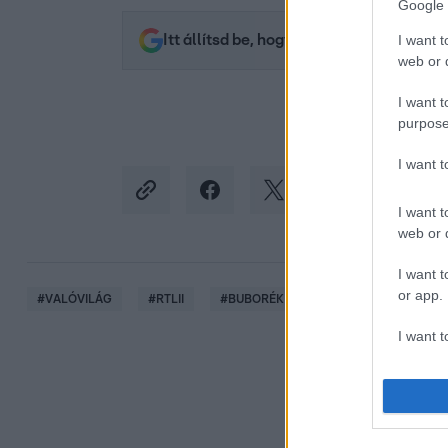
Google 
I want t
Itt állítsd be, hogy az RTL.hu az elsők 
web or d
I want t
purpose
I want 
I want t
web or d
I want t
or app.
#
VALÓVILÁG
#
RTLII
#
BUBORÉK
#
GYÚRÁS
I want t
I want t
authenti