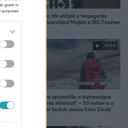
to grant or
Fókusz
ed purposes
Megvan, kik váltják a fenyegetés
miatt visszalépő Majkát a SIC Feszten
14:09
Reggeli
„A csúcs opcionális, a biztonságos
hazatérés kötelező” – 50 méterre a
csúcstól fordult vissza Klein Dávid