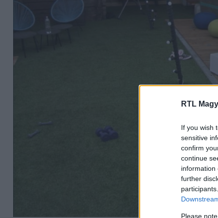
RTL Magy
If you wish 
sensitive in
confirm you
continue se
information 
further disc
participants
Downstream 
Please note