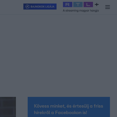
y
#
RTL+
#
Exek csatája 2026
#
Celeb vagyok, ments ki innen
#
H
Kövess minket, és értesülj a friss
hírekről a Facebookon is!