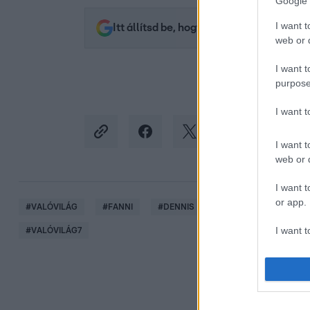
Google 
I want t
Itt állítsd be, hogy az RTL.hu az elsők 
web or d
I want t
purpose
I want 
I want t
web or d
I want t
or app.
#
VALÓVILÁG
#
FANNI
#
DENNIS
#
NYUGISZOBA
#
I want t
#
VALÓVILÁG7
I want t
authenti