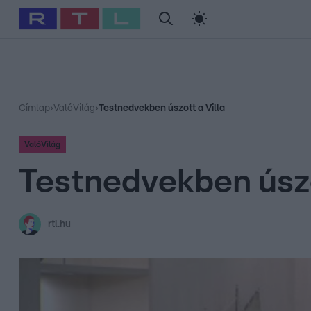
#
Babits Marcella
#
Szellő István
#
Most Wanted
#
Gallusz Ni
Címlap
›
ValóVilág
›
Testnedvekben úszott a Villa
ValóVilág
Testnedvekben úszo
rtl.hu