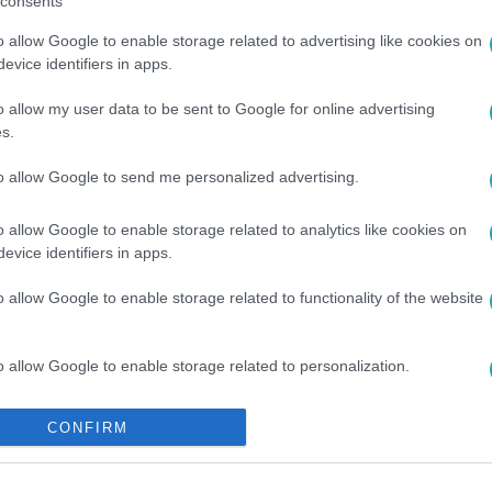
consents
o allow Google to enable storage related to advertising like cookies on
között legyen a Google-találatokban!
evice identifiers in apps.
o allow my user data to be sent to Google for online advertising
s.
to allow Google to send me personalized advertising.
o allow Google to enable storage related to analytics like cookies on
evice identifiers in apps.
o allow Google to enable storage related to functionality of the website
JÁTÉK
#
ÉVES
#
IVÁS
#
LACI
#
VITA
#
VIKCSU
o allow Google to enable storage related to personalization.
o allow Google to enable storage related to security, including
CONFIRM
cation functionality and fraud prevention, and other user protection.