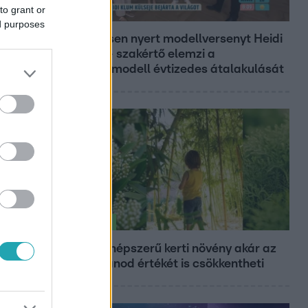
to grant or
Reggeli
ed purposes
19 évesen nyert modellversenyt Heidi
Klum – szakértő elemzi a
szupermodell évtizedes átalakulását
Életmód
Ez a 3 népszerű kerti növény akár az
ingatlanod értékét is csökkentheti