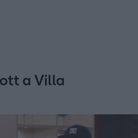
kolett
#
Időjárás
#
RTL műsor
#
Víz
#
Magyar Péter
#
Csillagjeg
tt a Villa