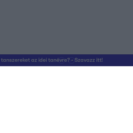
nszereket az idei tanévre? - Szavazz itt!
Kapcsolat
RTL Group Beszál
Magatartási Kó
az RTL+-on
Vállalati hírek