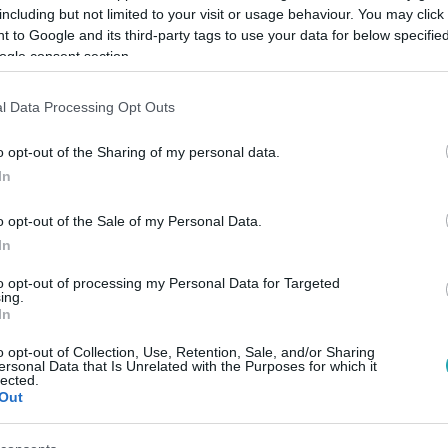
including but not limited to your visit or usage behaviour. You may click 
 to Google and its third-party tags to use your data for below specifi
ogle consent section.
Link másolása
l Data Processing Opt Outs
o opt-out of the Sharing of my personal data.
egész Villa, hol egy kis isteni manna, hol
In
öbbi villalakó is fröcsögött rendesen, főleg
o opt-out of the Sale of my Personal Data.
 és olvassátok, hogy is volt ez:
In
to opt-out of processing my Personal Data for Targeted
ing.
In
o opt-out of Collection, Use, Retention, Sale, and/or Sharing
RTL+ Premiumon
!
ersonal Data that Is Unrelated with the Purposes for which it
lected.
Out