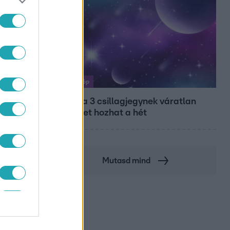
Horoszkóp
Ennek a 3 csillagjegynek váratlan
sikereket hozhat a hét
Mutasd mind