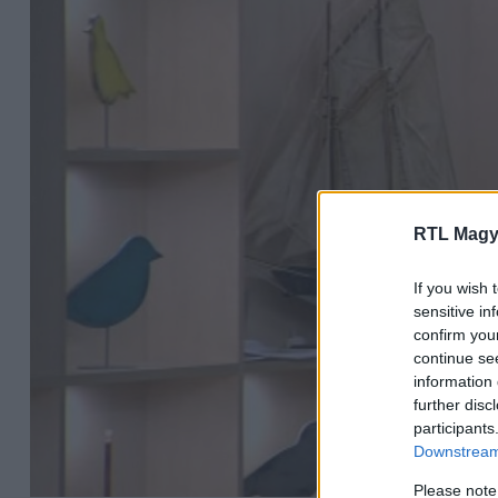
RTL Magy
If you wish 
sensitive in
confirm you
continue se
information 
further disc
participants
Downstream 
Please note