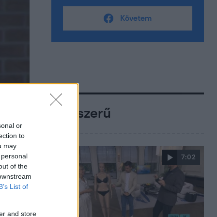
Követem
Népszerű
sonal or
ection to
ou may
 personal
7:02
out of the
 downstream
B’s List of
er and store